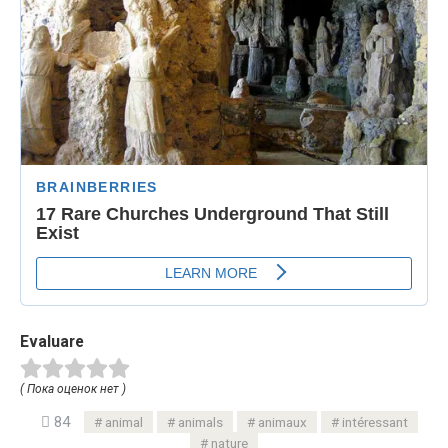
Evaluare
( Пока оценок нет )
84
animal
animals
animaux
intéressant
nature