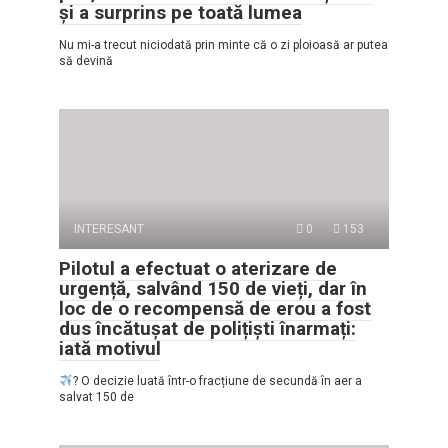
și a surprins pe toată lumea
Nu mi-a trecut niciodată prin minte că o zi ploioasă ar putea
să devină
INTERESANT
0
153
Pilotul a efectuat o aterizare de
urgență, salvând 150 de vieți, dar în
loc de o recompensă de erou a fost
dus încătușat de polițiști înarmați:
iată motivul
? O decizie luată într-o fracțiune de secundă în aer a
salvat 150 de