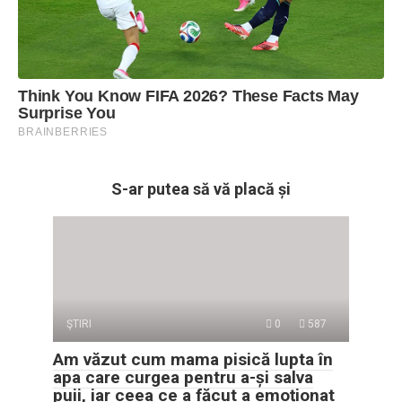
S-ar putea să vă placă și
ŞTIRI
0
587
Am văzut cum mama pisică lupta în
apa care curgea pentru a-și salva
puii, iar ceea ce a făcut a emoționat