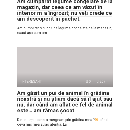
Am cumpărat legume congelate de la
magazin, dar ceea ce am văzut în
interior m-a îngrozit; nu veți crede ce
am descoperit în pachet.
Am cumpărat o pungă de legume congelate de la magazin,
exact așa cum am
INTERESANT
0
207
Am găsit un pui de animal în grădina
noastră și nu știam dacă să îl ajut sau
nu, dar când am aflat ce fel de animal
este… am rămas șocat
Dimineața aceasta mergeam prin grădina mea ?
când
ceva mic mi-a atras atenția. La