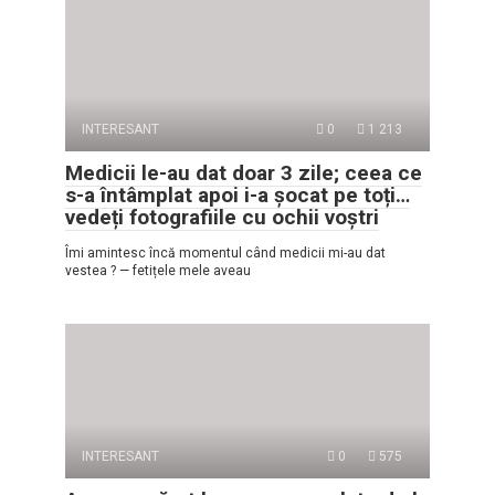
INTERESANT
0
1 213
Medicii le-au dat doar 3 zile; ceea ce
s-a întâmplat apoi i-a șocat pe toți…
vedeți fotografiile cu ochii voștri
Îmi amintesc încă momentul când medicii mi-au dat
vestea ? — fetițele mele aveau
INTERESANT
0
575