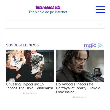
Перейти
Interesant site
к
Tot binele de pe internet
контенту
Поиск: