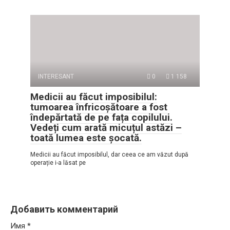
INTERESANT
0
1 158
Medicii au făcut imposibilul:
tumoarea înfricoșătoare a fost
îndepărtată de pe fața copilului.
Vedeți cum arată micuțul astăzi –
toată lumea este șocată.
Medicii au făcut imposibilul, dar ceea ce am văzut după
operație i-a lăsat pe
Добавить комментарий
Имя
*