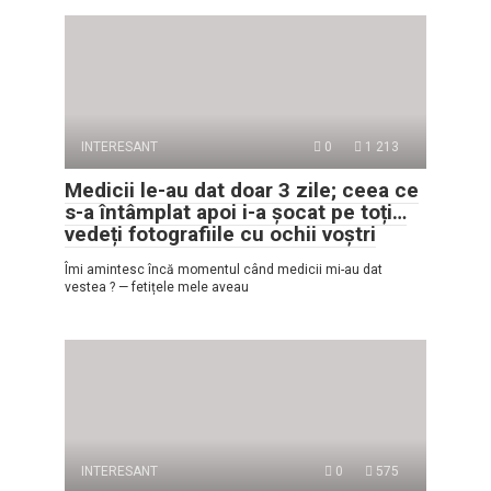
INTERESANT
0
1 213
Medicii le-au dat doar 3 zile; ceea ce
s-a întâmplat apoi i-a șocat pe toți…
vedeți fotografiile cu ochii voștri
Îmi amintesc încă momentul când medicii mi-au dat
vestea ? — fetițele mele aveau
INTERESANT
0
575