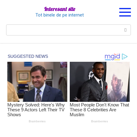
Перейти
Interesant site
к
Tot binele de pe internet
контенту
Поиск: