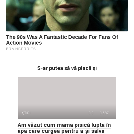
S-ar putea să vă placă și
ŞTIRI
0
587
Am văzut cum mama pisică lupta în
apa care curgea pentru a-și salva