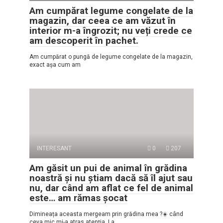
Am cumpărat legume congelate de la
magazin, dar ceea ce am văzut în
interior m-a îngrozit; nu veți crede ce
am descoperit în pachet.
Am cumpărat o pungă de legume congelate de la magazin,
exact așa cum am
INTERESANT
0
207
Am găsit un pui de animal în grădina
noastră și nu știam dacă să îl ajut sau
nu, dar când am aflat ce fel de animal
este… am rămas șocat
Dimineața aceasta mergeam prin grădina mea ?☀️ când
ceva mic mi-a atras atenția. La