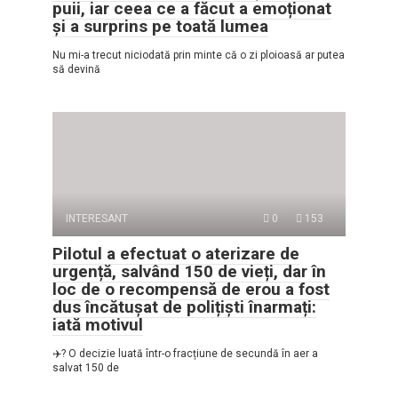
puii, iar ceea ce a făcut a emoționat
și a surprins pe toată lumea
Nu mi-a trecut niciodată prin minte că o zi ploioasă ar putea
să devină
INTERESANT
0
153
Pilotul a efectuat o aterizare de
urgență, salvând 150 de vieți, dar în
loc de o recompensă de erou a fost
dus încătușat de polițiști înarmați:
iată motivul
✈️? O decizie luată într-o fracțiune de secundă în aer a
salvat 150 de