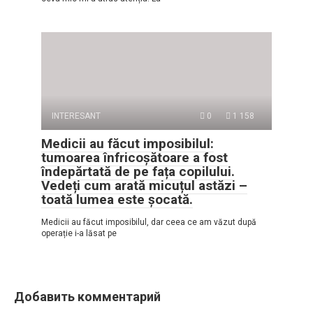
INTERESANT
0
1 158
Medicii au făcut imposibilul:
tumoarea înfricoșătoare a fost
îndepărtată de pe fața copilului.
Vedeți cum arată micuțul astăzi –
toată lumea este șocată.
Medicii au făcut imposibilul, dar ceea ce am văzut după
operație i-a lăsat pe
Добавить комментарий