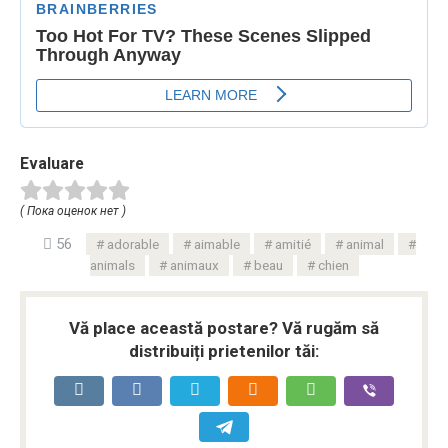
Evaluare
( Пока оценок нет )
56
adorable
aimable
amitié
animal
animals
animaux
beau
chien
Vă place această postare? Vă rugăm să
distribuiți prietenilor tăi: