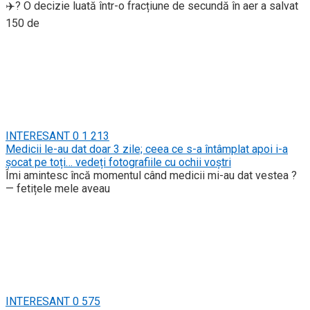
✈️? O decizie luată într-o fracțiune de secundă în aer a salvat
150 de
INTERESANT
0
1 213
Medicii le-au dat doar 3 zile; ceea ce s-a întâmplat apoi i-a
șocat pe toți… vedeți fotografiile cu ochii voștri
Îmi amintesc încă momentul când medicii mi-au dat vestea ?
— fetițele mele aveau
INTERESANT
0
575