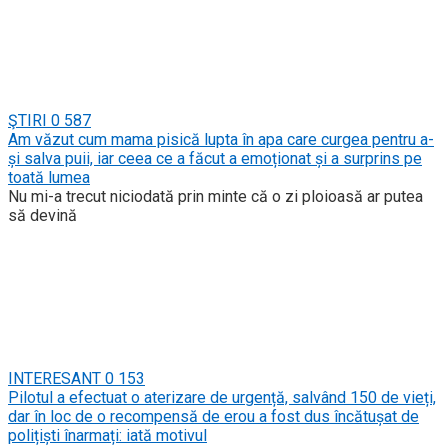
ŞTIRI
0
587
Am văzut cum mama pisică lupta în apa care curgea pentru a-
și salva puii, iar ceea ce a făcut a emoționat și a surprins pe
toată lumea
Nu mi-a trecut niciodată prin minte că o zi ploioasă ar putea
să devină
INTERESANT
0
153
Pilotul a efectuat o aterizare de urgență, salvând 150 de vieți,
dar în loc de o recompensă de erou a fost dus încătușat de
polițiști înarmați: iată motivul