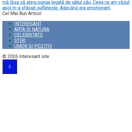
mă lăsa să ating punga legată de gâtul său. Ceea ce am văzut
apoi m-a sfâșiat sufletește. Adevărul era emoționant.
Cel Mai Bun Articol
INTERESANT
ARTA SI NATURA
CELEBRITATE
ŞTIRI
UMOR SI POZITIV
© 2026 Interesant site