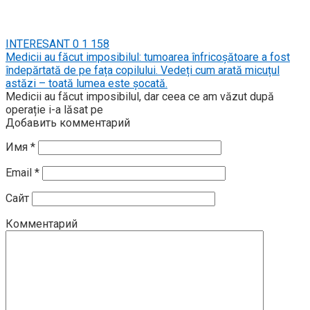
INTERESANT
0
1 158
Medicii au făcut imposibilul: tumoarea înfricoșătoare a fost
îndepărtată de pe fața copilului. Vedeți cum arată micuțul
astăzi – toată lumea este șocată.
Medicii au făcut imposibilul, dar ceea ce am văzut după
operație i-a lăsat pe
Добавить комментарий
Имя
*
Email
*
Сайт
Комментарий