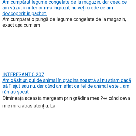
Am cumpărat legume congelate de la magazin, dar ceea ce
am văzut în interior m-a îngrozit; nu veți crede ce am
descoperit în pachet.
Am cumpărat o pungă de legume congelate de la magazin,
exact așa cum am
INTERESANT
0
207
Am găsit un pui de animal în grădina noastră și nu știam dacă
să îl ajut sau nu, dar când am aflat ce fel de animal este… am
rămas șocat
Dimineața aceasta mergeam prin grădina mea ?☀️ când ceva
mic mi-a atras atenția. La