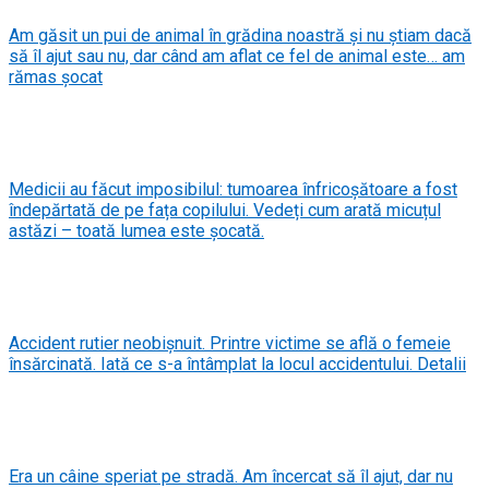
Am găsit un pui de animal în grădina noastră și nu știam dacă
să îl ajut sau nu, dar când am aflat ce fel de animal este… am
rămas șocat
Medicii au făcut imposibilul: tumoarea înfricoșătoare a fost
îndepărtată de pe fața copilului. Vedeți cum arată micuțul
astăzi – toată lumea este șocată.
Accident rutier neobișnuit. Printre victime se află o femeie
însărcinată. Iată ce s-a întâmplat la locul accidentului. Detalii
Era un câine speriat pe stradă. Am încercat să îl ajut, dar nu