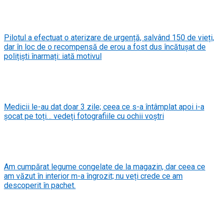
Pilotul a efectuat o aterizare de urgență, salvând 150 de vieți,
dar în loc de o recompensă de erou a fost dus încătușat de
polițiști înarmați: iată motivul
Medicii le-au dat doar 3 zile; ceea ce s-a întâmplat apoi i-a
șocat pe toți… vedeți fotografiile cu ochii voștri
Am cumpărat legume congelate de la magazin, dar ceea ce
am văzut în interior m-a îngrozit; nu veți crede ce am
descoperit în pachet.