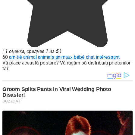
(
1
оценка, среднее
1
из
5
)
60
amitié
animal
animals
animaux
bébé
chat
intéressant
Vă place această postare? Vă rugăm să distribuiți prietenilor
tăi: