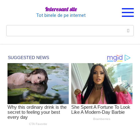
Перейти
Interesant site
к
Tot binele de pe internet
контенту
Поиск: