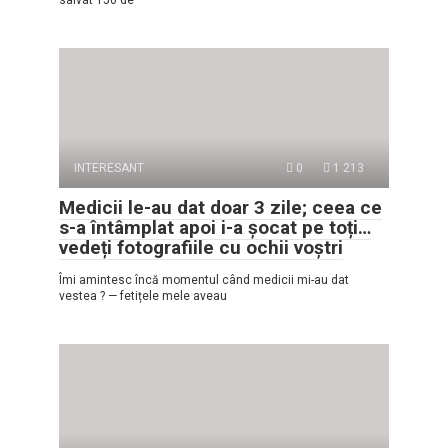
salvat 150 de
INTERESANT
0
1 213
Medicii le-au dat doar 3 zile; ceea ce
s-a întâmplat apoi i-a șocat pe toți…
vedeți fotografiile cu ochii voștri
Îmi amintesc încă momentul când medicii mi-au dat
vestea ? — fetițele mele aveau