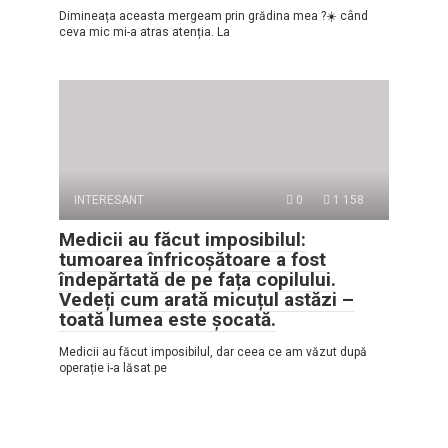
Dimineața aceasta mergeam prin grădina mea ?☀️ când
ceva mic mi-a atras atenția. La
INTERESANT
0
1 158
Medicii au făcut imposibilul:
tumoarea înfricoșătoare a fost
îndepărtată de pe fața copilului.
Vedeți cum arată micuțul astăzi –
toată lumea este șocată.
Medicii au făcut imposibilul, dar ceea ce am văzut după
operație i-a lăsat pe