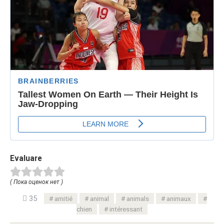
Evaluare
( Пока оценок нет )
35
amitié
animal
animals
animaux
chien
intéressant