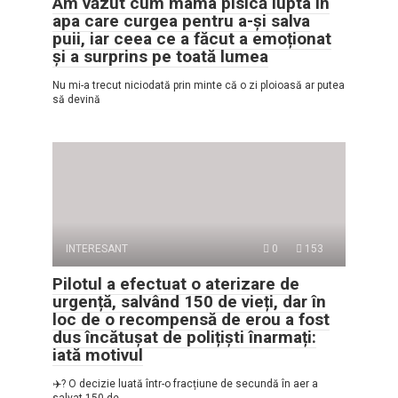
Am văzut cum mama pisică lupta în
apa care curgea pentru a-și salva
puii, iar ceea ce a făcut a emoționat
și a surprins pe toată lumea
Nu mi-a trecut niciodată prin minte că o zi ploioasă ar putea
să devină
INTERESANT
0
153
Pilotul a efectuat o aterizare de
urgență, salvând 150 de vieți, dar în
loc de o recompensă de erou a fost
dus încătușat de polițiști înarmați:
iată motivul
✈️? O decizie luată într-o fracțiune de secundă în aer a