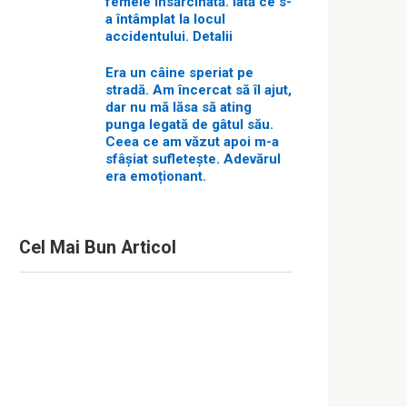
femeie însărcinată. Iată ce s-
a întâmplat la locul
accidentului. Detalii
Era un câine speriat pe
stradă. Am încercat să îl ajut,
dar nu mă lăsa să ating
punga legată de gâtul său.
Ceea ce am văzut apoi m-a
sfâșiat sufletește. Adevărul
era emoționant.
Cel Mai Bun Articol