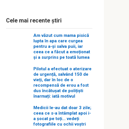
Cele mai recente știri
Am văzut cum mama pisică
lupta în apa care curgea
pentru a-și salva puii, iar
ceea ce a făcut a emoționat
și a surprins pe toată lumea
Pilotul a efectuat o aterizare
de urgență, salvând 150 de
vieți, dar în loc de o
recompensă de erou a fost
dus încătușat de polițiști
înarmați: iată motivul
Medicii le-au dat doar 3 zile;
ceea ce s-a întâmplat apoi i-
a șocat pe toți… vedeți
fotografiile cu ochii voștri