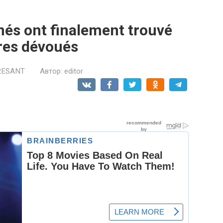
és ont finalement trouvé
res dévoués
RESANT
Автор:
editor