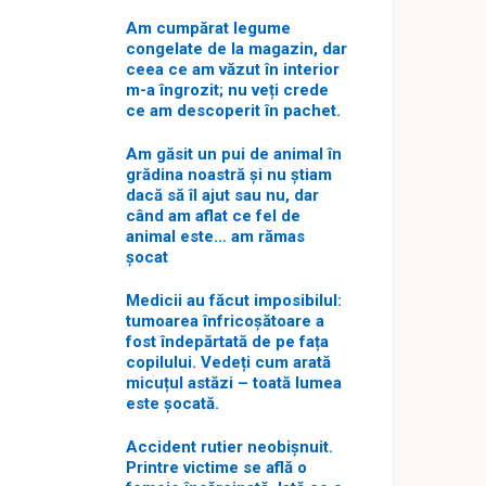
Am cumpărat legume
congelate de la magazin, dar
ceea ce am văzut în interior
m-a îngrozit; nu veți crede
ce am descoperit în pachet.
Am găsit un pui de animal în
grădina noastră și nu știam
dacă să îl ajut sau nu, dar
când am aflat ce fel de
animal este… am rămas
șocat
Medicii au făcut imposibilul:
tumoarea înfricoșătoare a
fost îndepărtată de pe fața
copilului. Vedeți cum arată
micuțul astăzi – toată lumea
este șocată.
Accident rutier neobișnuit.
Printre victime se află o