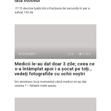
iată motivul
? O decizie luată într-o fracțiune de secundă în aer a
salvat 150 de
INTERESANT
0
1 213
Medicii le-au dat doar 3 zile; ceea ce
s-a întâmplat apoi i-a șocat pe toți…
vedeți fotografiile cu ochii voștri
Îmi amintesc încă momentul când medicii mi-au dat
vestea ? — fetițele mele aveau