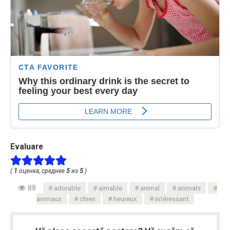
Evaluare
(
1
оценка, среднее
5
из
5
)
88
adorable
aimable
animal
animals
animaux
chien
heureux
intéressant