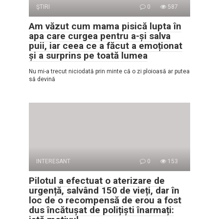
ŞTIRI
0
587
Am văzut cum mama pisică lupta în
apa care curgea pentru a-și salva
puii, iar ceea ce a făcut a emoționat
și a surprins pe toată lumea
Nu mi-a trecut niciodată prin minte că o zi ploioasă ar putea
să devină
INTERESANT
0
153
Pilotul a efectuat o aterizare de
urgență, salvând 150 de vieți, dar în
loc de o recompensă de erou a fost
dus încătușat de polițiști înarmați: