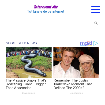
Перейти
Interesant site
к
Tot binele de pe internet
контенту
Поиск: