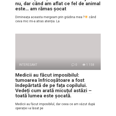
nu, dar când am aflat ce fel de animal
este… am rămas șocat
Dimineața aceasta mergeam prin grădina mea ?
când
ceva mic mi-a atras atenția. La
INTERESANT
0
1 158
Medicii au făcut imposibilul:
tumoarea înfricoșătoare a fost
îndepărtată de pe fața copilului.
Vedeți cum arată micuțul astăzi –
toată lumea este șocată.
Medicii au făcut imposibilul, dar ceea ce am văzut după
operație i-a lăsat pe