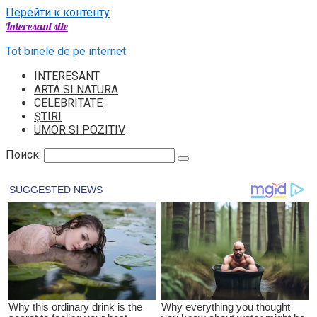
Перейти к контенту
Interesant site
Tot binele de pe internet
INTERESANT
ARTA SI NATURA
CELEBRITATE
ŞTIRI
UMOR SI POZITIV
Поиск: