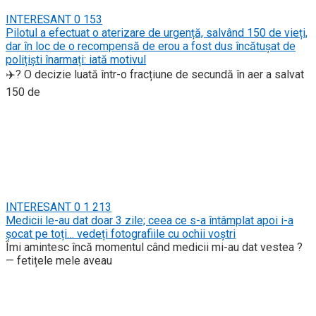
INTERESANT
0
153
Pilotul a efectuat o aterizare de urgență, salvând 150 de vieți,
dar în loc de o recompensă de erou a fost dus încătușat de
polițiști înarmați: iată motivul
✈️? O decizie luată într-o fracțiune de secundă în aer a salvat
150 de
INTERESANT
0
1 213
Medicii le-au dat doar 3 zile; ceea ce s-a întâmplat apoi i-a
șocat pe toți… vedeți fotografiile cu ochii voștri
Îmi amintesc încă momentul când medicii mi-au dat vestea ?
— fetițele mele aveau