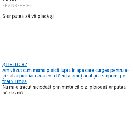
S-ar putea să vă placă și
ŞTIRI
0
587
Am văzut cum mama pisică lupta în apa care curgea pentru a-
și salva puii, iar ceea ce a făcut a emoționat și a surprins pe
toată lumea
Nu mi-a trecut niciodată prin minte că o zi ploioasă ar putea
să devină