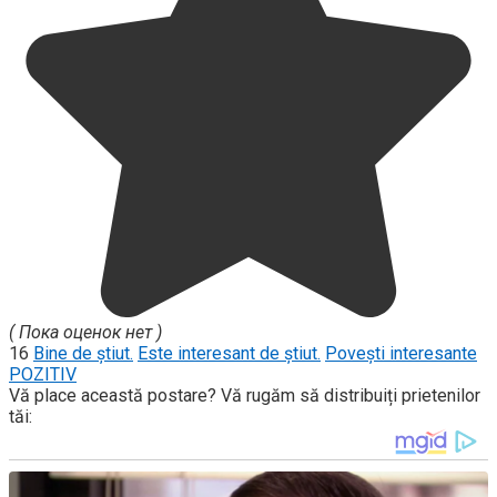
( Пока оценок нет )
16
Bine de știut.
Este interesant de știut.
Povești interesante
POZITIV
Vă place această postare? Vă rugăm să distribuiți prietenilor
tăi: