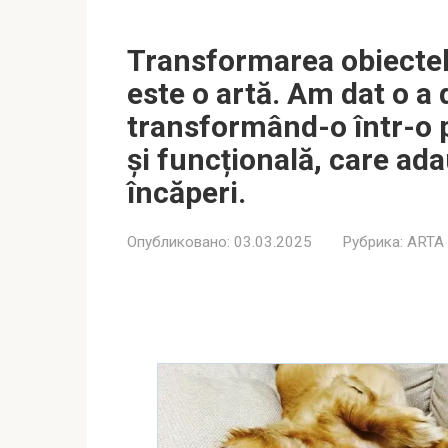
Transformarea obiectelo
este o artă. Am dat o a 
transformând-o într-o p
și funcțională, care ad
încăperi.
Опубликовано:
03.03.2025
Рубрика:
ARTA