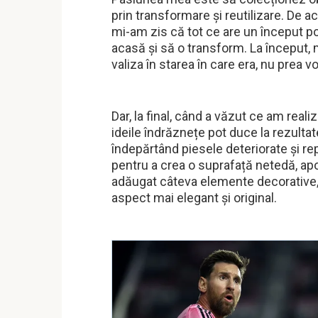
prin transformare și reutilizare. De a
mi-am zis că tot ce are un început po
acasă și să o transform. La început,
valiza în starea în care era, nu prea v
Dar, la final, când a văzut ce am reali
ideile îndrăznețe pot duce la rezultat
îndepărtând piesele deteriorate și re
pentru a crea o suprafață netedă, ap
adăugat câteva elemente decorative, c
aspect mai elegant și original.