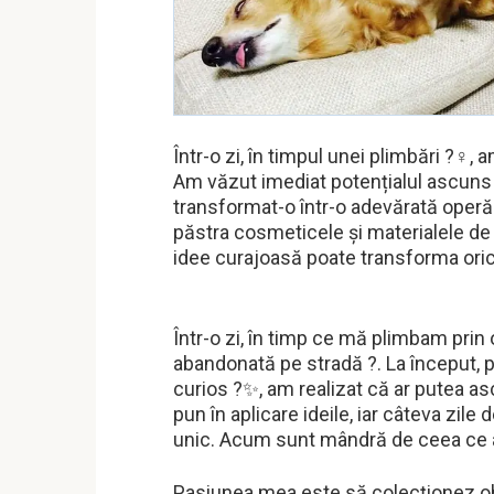
Într-o zi, în timpul unei plimbări ?‍♀️
Am văzut imediat potențialul ascuns
transformat-o într-o adevărată operă
păstra cosmeticele și materialele de 
idee curajoasă poate transforma oric
Într-o zi, în timp ce mă plimbam prin 
abandonată pe stradă ?. La început, pă
curios ?✨, am realizat că ar putea 
pun în aplicare ideile, iar câteva zil
unic. Acum sunt mândră de ceea ce a
Pasiunea mea este să colecționez obi