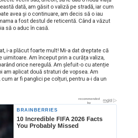
ceastă dată, am găsit o valiză pe stradă, iar cum
ate avea și o continuare, am decis să o iau
 mama a fost destul de reticentă. Când a văzut
oia să o aduc în casă.
zat, i-a plăcut foarte mult! Mi-a dat dreptate că
e uimitoare. Am început prin a curăța valiza,
parând orice neregulă. Am șlefuit-o cu atenție
oi am aplicat două straturi de vopsea. Am
um ar fi panglici pe colțuri, pentru a-i da un