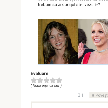
trebuie să ai curajul să-l vezi. ✨?
Evaluare
( Пока оценок нет )
11
Povești