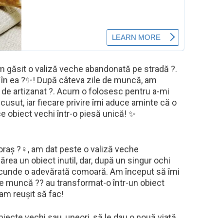
, am găsit o valiză veche abandonată pe stradă ?.
 în ea ?✨! După câteva zile de muncă, am
 de artizanat ?. Acum o folosesc pentru a-mi
cusut, iar fiecare privire îmi aduce aminte că o
e obiect vechi într-o piesă unică! ✨
oraș ?‍♀️, am dat peste o valiză veche
rea un obiect inutil, dar, după un singur ochi
ascunde o adevărată comoară. Am început să îmi
e de muncă ?️? au transformat-o într-un obiect
m reușit să fac!
ecte vechi sau, uneori, să le dau o nouă viață