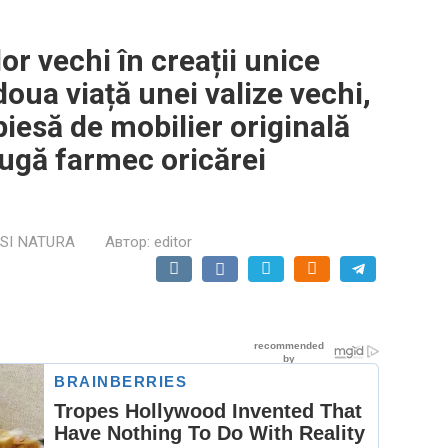
r vechi în creații unice
doua viață unei valize vechi,
iesă de mobilier originală
augă farmec oricărei
 SI NATURA
Автор:
editor