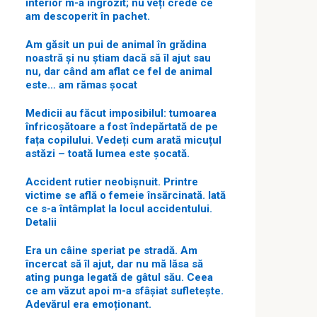
interior m-a îngrozit; nu veți crede ce
am descoperit în pachet.
Am găsit un pui de animal în grădina
noastră și nu știam dacă să îl ajut sau
nu, dar când am aflat ce fel de animal
este… am rămas șocat
Medicii au făcut imposibilul: tumoarea
înfricoșătoare a fost îndepărtată de pe
fața copilului. Vedeți cum arată micuțul
astăzi – toată lumea este șocată.
Accident rutier neobișnuit. Printre
victime se află o femeie însărcinată. Iată
ce s-a întâmplat la locul accidentului.
Detalii
Era un câine speriat pe stradă. Am
încercat să îl ajut, dar nu mă lăsa să
ating punga legată de gâtul său. Ceea
ce am văzut apoi m-a sfâșiat sufletește.
Adevărul era emoționant.