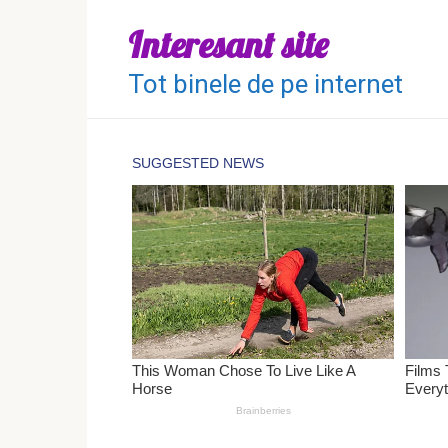
Перейти
Interesant site
к
контенту
Tot binele de pe internet