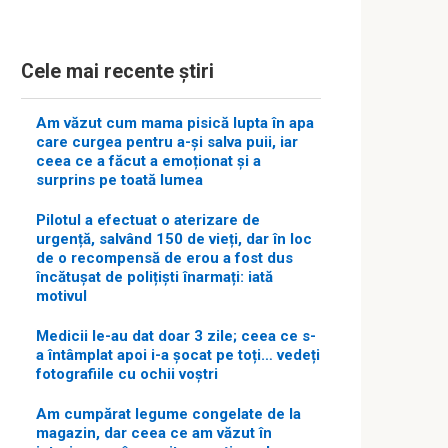
Cele mai recente știri
Am văzut cum mama pisică lupta în apa
care curgea pentru a-și salva puii, iar
ceea ce a făcut a emoționat și a
surprins pe toată lumea
Pilotul a efectuat o aterizare de
urgență, salvând 150 de vieți, dar în loc
de o recompensă de erou a fost dus
încătușat de polițiști înarmați: iată
motivul
Medicii le-au dat doar 3 zile; ceea ce s-
a întâmplat apoi i-a șocat pe toți… vedeți
fotografiile cu ochii voștri
Am cumpărat legume congelate de la
magazin, dar ceea ce am văzut în