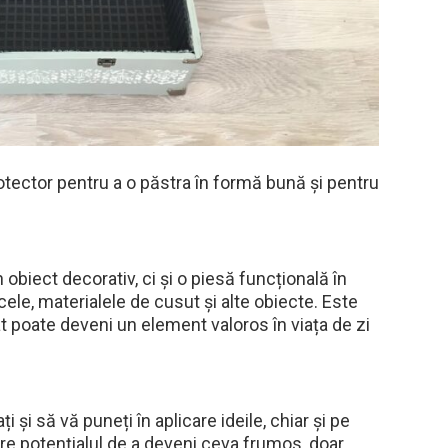
rotector pentru a o păstra în formă bună și pentru
obiect decorativ, ci și o piesă funcțională în
le, materialele de cusut și alte obiecte. Este
poate deveni un element valoros în viața de zi
i și să vă puneți în aplicare ideile, chiar și pe
re potențialul de a deveni ceva frumos, doar