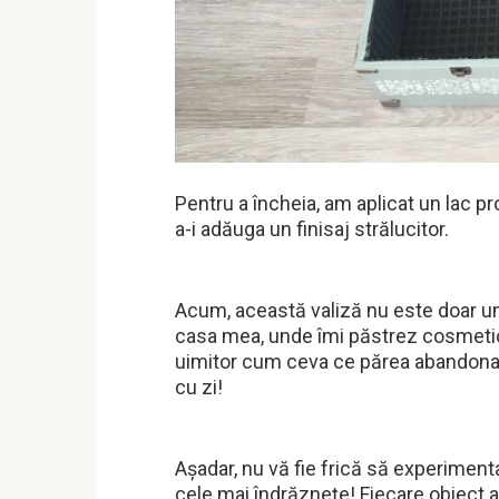
Pentru a încheia, am aplicat un lac p
a-i adăuga un finisaj strălucitor.
Acum, această valiză nu este doar un 
casa mea, unde îmi păstrez cosmetice
uimitor cum ceva ce părea abandonat 
cu zi!
Așadar, nu vă fie frică să experimentaț
cele mai îndrăznețe! Fiecare obiect a