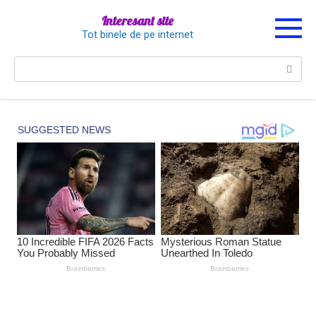
Перейти
Interesant site
к
Tot binele de pe internet
контенту
Поиск: