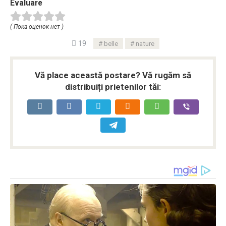
Evaluare
( Пока оценок нет )
19
belle
nature
Vă place această postare? Vă rugăm să
distribuiți prietenilor tăi: