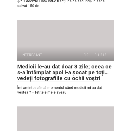
✈️? O decizie luată într-o fracțiune de secundă în aer a
salvat 150 de
INTERESANT
0
1 213
Medicii le-au dat doar 3 zile; ceea ce
s-a întâmplat apoi i-a șocat pe toți…
vedeți fotografiile cu ochii voștri
Îmi amintesc încă momentul când medicii mi-au dat
vestea ? — fetițele mele aveau