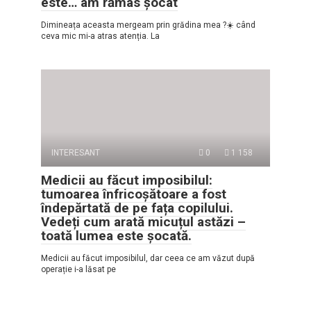
este… am rămas șocat
Dimineața aceasta mergeam prin grădina mea ?☀️ când
ceva mic mi-a atras atenția. La
INTERESANT
0
1 158
Medicii au făcut imposibilul:
tumoarea înfricoșătoare a fost
îndepărtată de pe fața copilului.
Vedeți cum arată micuțul astăzi –
toată lumea este șocată.
Medicii au făcut imposibilul, dar ceea ce am văzut după
operație i-a lăsat pe