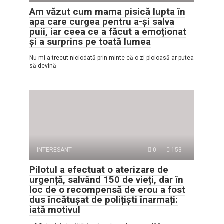
Am văzut cum mama pisică lupta în
apa care curgea pentru a-și salva
puii, iar ceea ce a făcut a emoționat
și a surprins pe toată lumea
Nu mi-a trecut niciodată prin minte că o zi ploioasă ar putea
să devină
INTERESANT
0
153
Pilotul a efectuat o aterizare de
urgență, salvând 150 de vieți, dar în
loc de o recompensă de erou a fost
dus încătușat de polițiști înarmați:
iată motivul