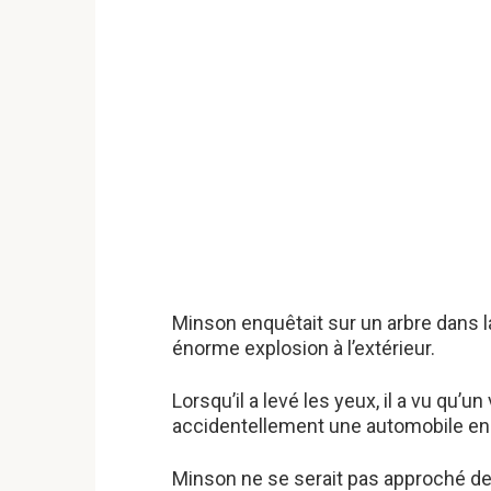
Minson enquêtait sur un arbre dans la
énorme explosion à l’extérieur.
Lorsqu’il a levé les yeux, il a vu qu’u
accidentellement une automobile en
Minson ne se serait pas approché de 