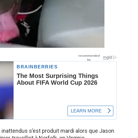
inattendus s’est produit mardi alors que Jason
er, travaillait à Norfolk, en Virginie.