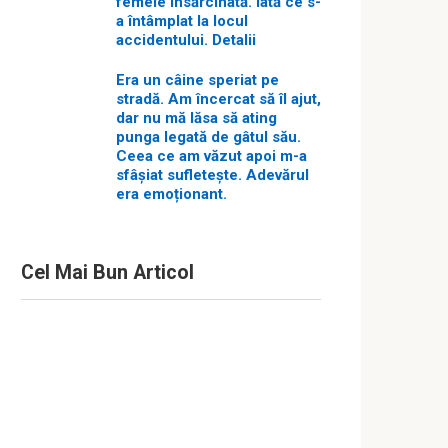
femeie însărcinată. Iată ce s-
a întâmplat la locul
accidentului. Detalii
Era un câine speriat pe
stradă. Am încercat să îl ajut,
dar nu mă lăsa să ating
punga legată de gâtul său.
Ceea ce am văzut apoi m-a
sfâșiat sufletește. Adevărul
era emoționant.
Cel Mai Bun Articol