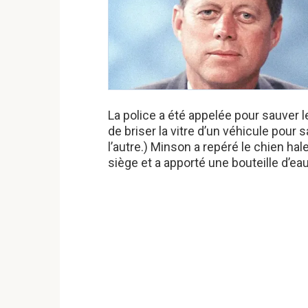
La police a été appelée pour sauver le 
de briser la vitre d’un véhicule pour 
l’autre.) Minson a repéré le chien hale
siège et a apporté une bouteille d’eau