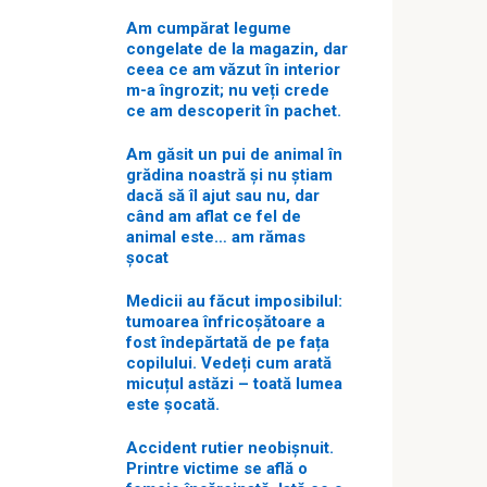
Am cumpărat legume
congelate de la magazin, dar
ceea ce am văzut în interior
m-a îngrozit; nu veți crede
ce am descoperit în pachet.
Am găsit un pui de animal în
grădina noastră și nu știam
dacă să îl ajut sau nu, dar
când am aflat ce fel de
animal este… am rămas
șocat
Medicii au făcut imposibilul:
tumoarea înfricoșătoare a
fost îndepărtată de pe fața
copilului. Vedeți cum arată
micuțul astăzi – toată lumea
este șocată.
Accident rutier neobișnuit.
Printre victime se află o