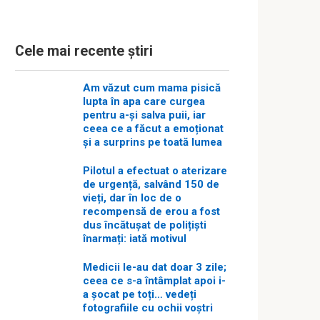
Cele mai recente știri
Am văzut cum mama pisică
lupta în apa care curgea
pentru a-și salva puii, iar
ceea ce a făcut a emoționat
și a surprins pe toată lumea
Pilotul a efectuat o aterizare
de urgență, salvând 150 de
vieți, dar în loc de o
recompensă de erou a fost
dus încătușat de polițiști
înarmați: iată motivul
Medicii le-au dat doar 3 zile;
ceea ce s-a întâmplat apoi i-
a șocat pe toți… vedeți
fotografiile cu ochii voștri