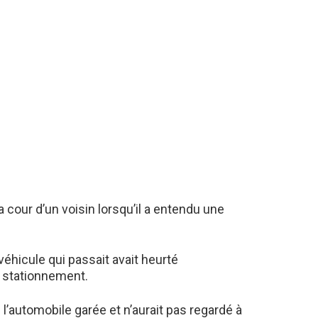
 cour d’un voisin lorsqu’il a entendu une
n véhicule qui passait avait heurté
 stationnement.
l’automobile garée et n’aurait pas regardé à