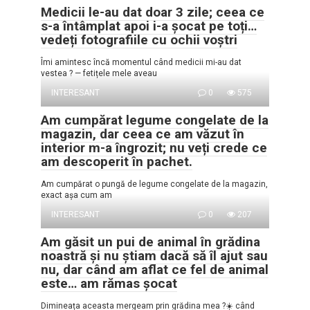
Medicii le-au dat doar 3 zile; ceea ce
s-a întâmplat apoi i-a șocat pe toți…
vedeți fotografiile cu ochii voștri
Îmi amintesc încă momentul când medicii mi-au dat
vestea ? — fetițele mele aveau
INTERESANT
0
575
Am cumpărat legume congelate de la
magazin, dar ceea ce am văzut în
interior m-a îngrozit; nu veți crede ce
am descoperit în pachet.
Am cumpărat o pungă de legume congelate de la magazin,
exact așa cum am
INTERESANT
0
207
Am găsit un pui de animal în grădina
noastră și nu știam dacă să îl ajut sau
nu, dar când am aflat ce fel de animal
este… am rămas șocat
Dimineața aceasta mergeam prin grădina mea ?☀️ când