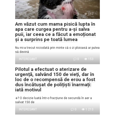
ŞTIRI
0
587
Am văzut cum mama pisică lupta în
apa care curgea pentru a-și salva
puii, iar ceea ce a făcut a emoționat
și a surprins pe toată lumea
Nu mi-a trecut niciodată prin minte că o zi ploioasă ar putea
să devină
INTERESANT
0
153
Pilotul a efectuat o aterizare de
urgență, salvând 150 de vieți, dar în
loc de o recompensă de erou a fost
dus încătușat de polițiști înarmați:
iată motivul
✈️? O decizie luată într-o fracțiune de secundă în aer a
salvat 150 de
INTERESANT
0
1 213