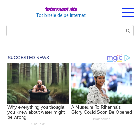
Перейти
Interesant site
к
Tot binele de pe internet
контенту
Поиск: