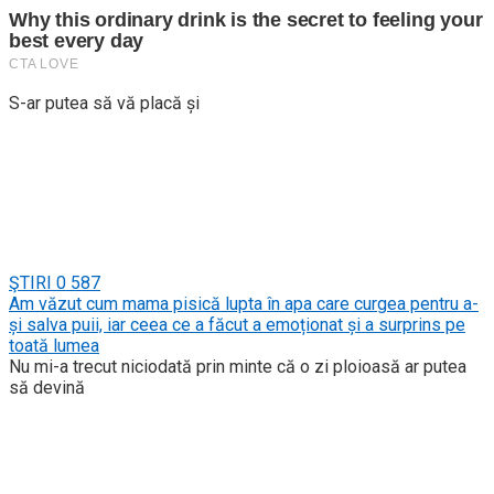
S-ar putea să vă placă și
ŞTIRI
0
587
Am văzut cum mama pisică lupta în apa care curgea pentru a-
și salva puii, iar ceea ce a făcut a emoționat și a surprins pe
toată lumea
Nu mi-a trecut niciodată prin minte că o zi ploioasă ar putea
să devină