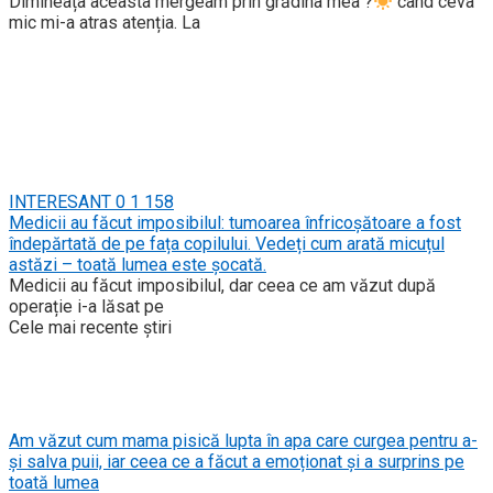
Dimineața aceasta mergeam prin grădina mea ?
când ceva
mic mi-a atras atenția. La
INTERESANT
0
1 158
Medicii au făcut imposibilul: tumoarea înfricoșătoare a fost
îndepărtată de pe fața copilului. Vedeți cum arată micuțul
astăzi – toată lumea este șocată.
Medicii au făcut imposibilul, dar ceea ce am văzut după
operație i-a lăsat pe
Cele mai recente știri
Am văzut cum mama pisică lupta în apa care curgea pentru a-
și salva puii, iar ceea ce a făcut a emoționat și a surprins pe
toată lumea