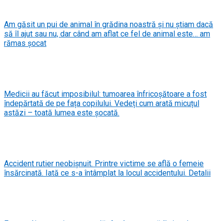
Am găsit un pui de animal în grădina noastră și nu știam dacă
să îl ajut sau nu, dar când am aflat ce fel de animal este… am
rămas șocat
Medicii au făcut imposibilul: tumoarea înfricoșătoare a fost
îndepărtată de pe fața copilului. Vedeți cum arată micuțul
astăzi – toată lumea este șocată.
Accident rutier neobișnuit. Printre victime se află o femeie
însărcinată. Iată ce s-a întâmplat la locul accidentului. Detalii