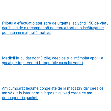
Pilotul a efectuat o aterizare de urgență, salvând 150 de vieți,
dar în loc de o recompensă de erou a fost dus încătușat de
polițiști înarmați: iată motivul
Medicii le-au dat doar 3 zile; ceea ce s-a întâmplat apoi i-a
șocat pe toți… vedeți fotografiile cu ochii voștri
Am cumpărat legume congelate de la magazin, dar ceea ce
am văzut în interior m-a îngrozit; nu veți crede ce am
descoperit în pachet.