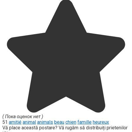
( Пока оценок нет )
51
amitié
animal
animals
beau
chien
famille
heureux
Vă place această postare? Vă rugăm să distribuiți prietenilor