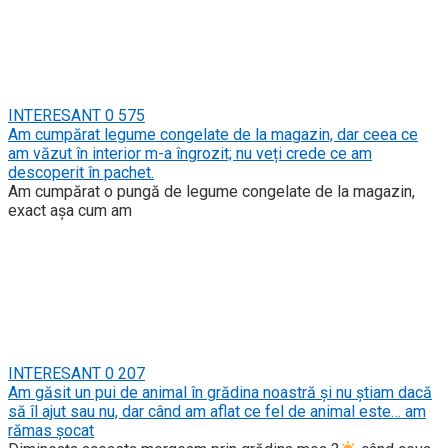
INTERESANT
0
575
Am cumpărat legume congelate de la magazin, dar ceea ce
am văzut în interior m-a îngrozit; nu veți crede ce am
descoperit în pachet.
Am cumpărat o pungă de legume congelate de la magazin,
exact așa cum am
INTERESANT
0
207
Am găsit un pui de animal în grădina noastră și nu știam dacă
să îl ajut sau nu, dar când am aflat ce fel de animal este… am
rămas șocat