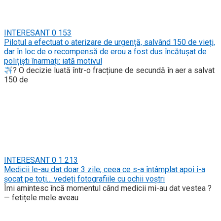
INTERESANT
0
153
Pilotul a efectuat o aterizare de urgență, salvând 150 de vieți,
dar în loc de o recompensă de erou a fost dus încătușat de
polițiști înarmați: iată motivul
? O decizie luată într-o fracțiune de secundă în aer a salvat
150 de
INTERESANT
0
1 213
Medicii le-au dat doar 3 zile; ceea ce s-a întâmplat apoi i-a
șocat pe toți… vedeți fotografiile cu ochii voștri
Îmi amintesc încă momentul când medicii mi-au dat vestea ?
— fetițele mele aveau