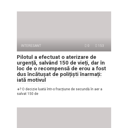
INTERESANT
0
153
Pilotul a efectuat o aterizare de
urgență, salvând 150 de vieți, dar în
loc de o recompensă de erou a fost
dus încătușat de polițiști înarmați:
iată motivul
✈️? O decizie luată într-o fracțiune de secundă în aer a
salvat 150 de