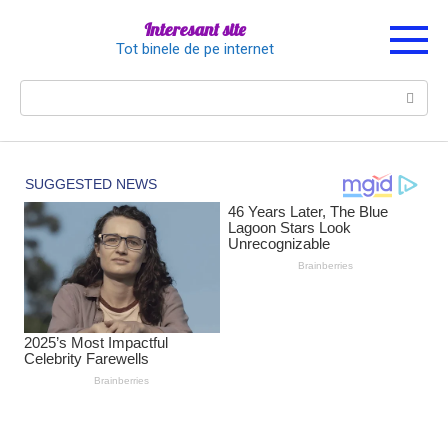
Перейти
Interesant site
к
Tot binele de pe internet
контенту
Поиск: