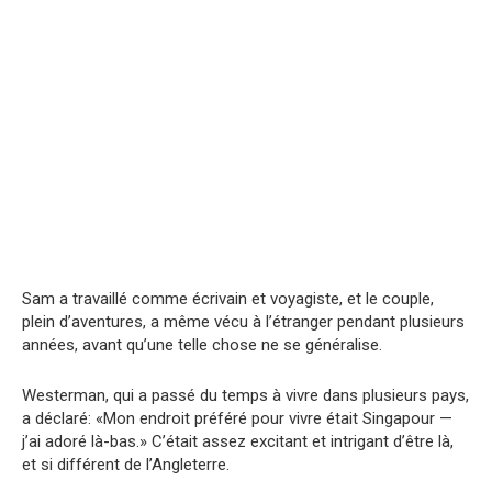
Sam a travaillé comme écrivain et voyagiste, et le couple,
plein d’aventures, a même vécu à l’étranger pendant plusieurs
années, avant qu’une telle chose ne se généralise.
Westerman, qui a passé du temps à vivre dans plusieurs pays,
a déclaré: «Mon endroit préféré pour vivre était Singapour —
j’ai adoré là-bas.» C’était assez excitant et intrigant d’être là,
et si différent de l’Angleterre.