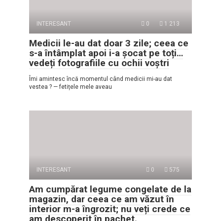
INTERESANT
0
1 213
Medicii le-au dat doar 3 zile; ceea ce
s-a întâmplat apoi i-a șocat pe toți…
vedeți fotografiile cu ochii voștri
Îmi amintesc încă momentul când medicii mi-au dat
vestea ? — fetițele mele aveau
INTERESANT
0
575
Am cumpărat legume congelate de la
magazin, dar ceea ce am văzut în
interior m-a îngrozit; nu veți crede ce
am descoperit în pachet.