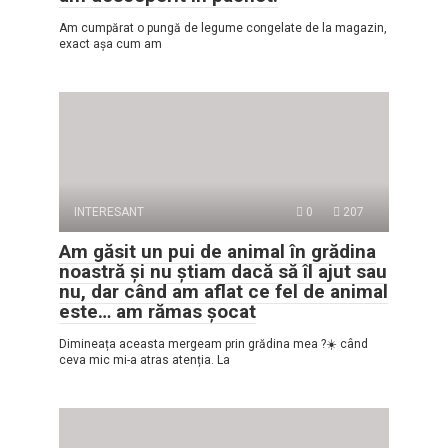
Am cumpărat o pungă de legume congelate de la magazin,
exact așa cum am
INTERESANT
0
207
Am găsit un pui de animal în grădina
noastră și nu știam dacă să îl ajut sau
nu, dar când am aflat ce fel de animal
este… am rămas șocat
Dimineața aceasta mergeam prin grădina mea ?☀️ când
ceva mic mi-a atras atenția. La