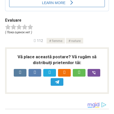
Evaluare
( Пока оценок нет )
112
femme
nature
Vă place această postare? Vă rugăm să
distribuiți prietenilor tăi: