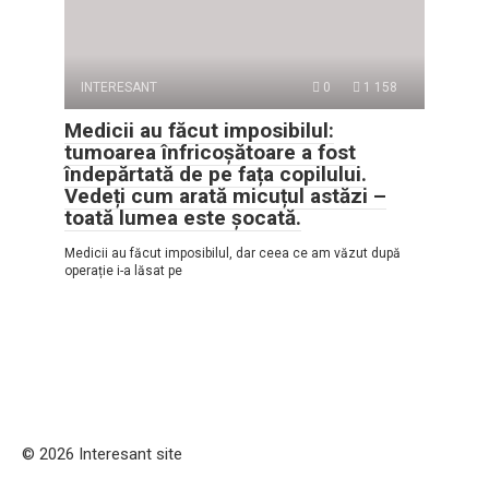
INTERESANT
0
1 158
Medicii au făcut imposibilul:
tumoarea înfricoșătoare a fost
îndepărtată de pe fața copilului.
Vedeți cum arată micuțul astăzi –
toată lumea este șocată.
Medicii au făcut imposibilul, dar ceea ce am văzut după
operație i-a lăsat pe
© 2026 Interesant site