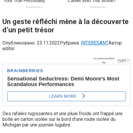
Un geste réfléchi mène à la découverte
d’un petit trésor
Опубликовано:
25.11.2022
Рубрика:
INTERESANT
Автор:
editor
Des rafales rugissantes et une pluie froide ont frappé une
boîte en carton isolée sur le bord d’une route isolée du
Michigan par une journée lugubre.