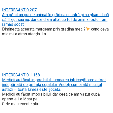
INTERESANT
0
207
Am găsit un pui de animal în grădina noastră și nu știam dacă
să îl ajut sau nu, dar când am aflat ce fel de animal este… am
rămas șocat
Dimineața aceasta mergeam prin grădina mea ?
când ceva
mic mi-a atras atenția. La
INTERESANT
0
1 158
Medicii au făcut imposibilul: tumoarea înfricoșătoare a fost
îndepărtată de pe fața copilului. Vedeți cum arată micuțul
astăzi – toată lumea este șocată.
Medicii au făcut imposibilul, dar ceea ce am văzut după
operație i-a lăsat pe
Cele mai recente știri