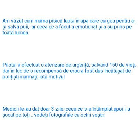
Am văzut cum mama pisică lupta în apa care curgea pentru a-
și salva puii, iar ceea ce a făcut a emoționat și a surprins pe
toată lumea
Pilotul a efectuat o aterizare de urgență, salvând 150 de vieți,
dar în loc de o recompensă de erou a fost dus încătușat de
polițiști înarmați: iată motivul
Medicii le-au dat doar 3 zile; ceea ce s-a întâmplat apoi i-a
șocat pe toți… vedeți fotografiile cu ochii voștri