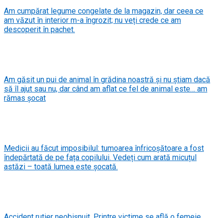
Am cumpărat legume congelate de la magazin, dar ceea ce
am văzut în interior m-a îngrozit; nu veți crede ce am
descoperit în pachet.
Am găsit un pui de animal în grădina noastră și nu știam dacă
să îl ajut sau nu, dar când am aflat ce fel de animal este… am
rămas șocat
Medicii au făcut imposibilul: tumoarea înfricoșătoare a fost
îndepărtată de pe fața copilului. Vedeți cum arată micuțul
astăzi – toată lumea este șocată.
Accident rutier neobișnuit. Printre victime se află o femeie