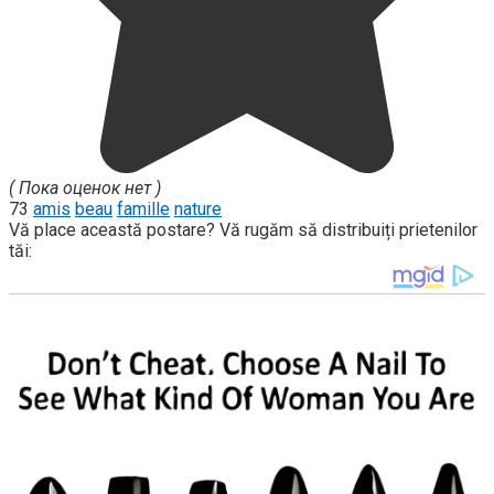
( Пока оценок нет )
73
amis
beau
famille
nature
Vă place această postare? Vă rugăm să distribuiți prietenilor
tăi: