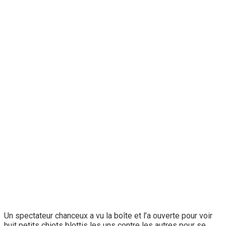
Un spectateur chanceux a vu la boîte et l’a ouverte pour voir
huit petits chiots blottis les uns contre les autres pour se