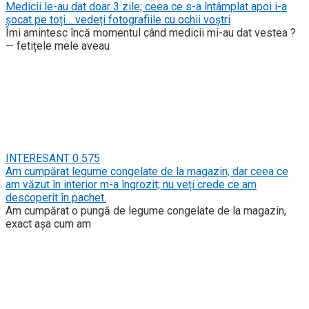
Medicii le-au dat doar 3 zile; ceea ce s-a întâmplat apoi i-a
șocat pe toți… vedeți fotografiile cu ochii voștri
Îmi amintesc încă momentul când medicii mi-au dat vestea ?
— fetițele mele aveau
INTERESANT
0
575
Am cumpărat legume congelate de la magazin, dar ceea ce
am văzut în interior m-a îngrozit; nu veți crede ce am
descoperit în pachet.
Am cumpărat o pungă de legume congelate de la magazin,
exact așa cum am