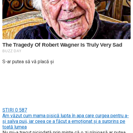
S-ar putea să vă placă și
ŞTIRI
0
587
Am văzut cum mama pisică lupta în apa care curgea pentru a-
și salva puii, iar ceea ce a făcut a emoționat și a surprins pe
toată lumea
Nu mi-a trecut niciodată prin minte că o zi ploioasă ar putea