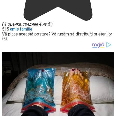
(
1
оценка, среднее
4
из
5
)
515
amis
famille
Vă place această postare? Vă rugăm să distribuiți prietenilor
tăi: