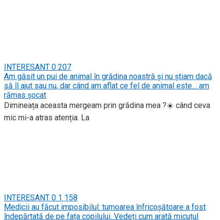
INTERESANT
0
207
Am găsit un pui de animal în grădina noastră și nu știam dacă
să îl ajut sau nu, dar când am aflat ce fel de animal este… am
rămas șocat
Dimineața aceasta mergeam prin grădina mea ?☀️ când ceva
mic mi-a atras atenția. La
INTERESANT
0
1 158
Medicii au făcut imposibilul: tumoarea înfricoșătoare a fost
îndepărtată de pe fața copilului. Vedeți cum arată micuțul