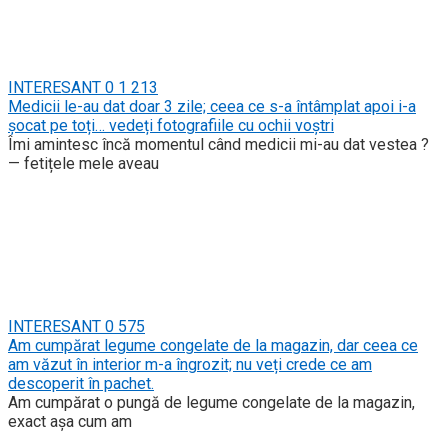
INTERESANT
0
1 213
Medicii le-au dat doar 3 zile; ceea ce s-a întâmplat apoi i-a
șocat pe toți… vedeți fotografiile cu ochii voștri
Îmi amintesc încă momentul când medicii mi-au dat vestea ?
— fetițele mele aveau
INTERESANT
0
575
Am cumpărat legume congelate de la magazin, dar ceea ce
am văzut în interior m-a îngrozit; nu veți crede ce am
descoperit în pachet.
Am cumpărat o pungă de legume congelate de la magazin,
exact așa cum am