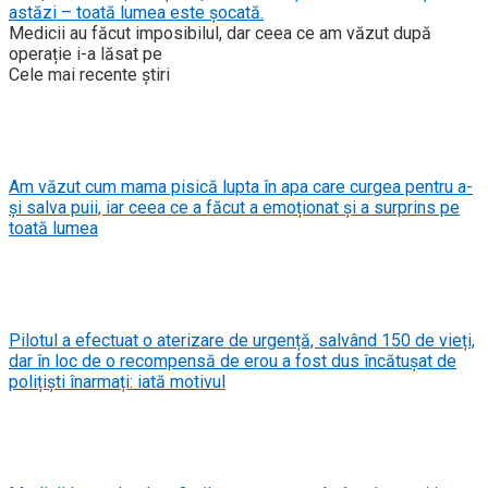
astăzi – toată lumea este șocată.
Medicii au făcut imposibilul, dar ceea ce am văzut după
operație i-a lăsat pe
Cele mai recente știri
Am văzut cum mama pisică lupta în apa care curgea pentru a-
și salva puii, iar ceea ce a făcut a emoționat și a surprins pe
toată lumea
Pilotul a efectuat o aterizare de urgență, salvând 150 de vieți,
dar în loc de o recompensă de erou a fost dus încătușat de
polițiști înarmați: iată motivul