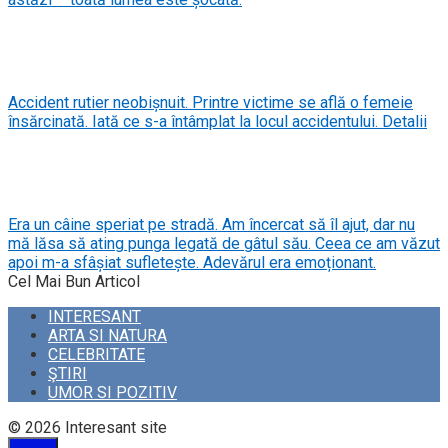
Accident rutier neobișnuit. Printre victime se află o femeie
însărcinată. Iată ce s-a întâmplat la locul accidentului. Detalii
Era un câine speriat pe stradă. Am încercat să îl ajut, dar nu
mă lăsa să ating punga legată de gâtul său. Ceea ce am văzut
apoi m-a sfâșiat sufletește. Adevărul era emoționant.
Cel Mai Bun Articol
INTERESANT
ARTA SI NATURA
CELEBRITATE
ŞTIRI
UMOR SI POZITIV
© 2026 Interesant site