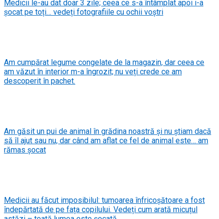
Medicii le-au dat doar 3 zile; ceea ce s-a întâmplat apoi i-a
șocat pe toți… vedeți fotografiile cu ochii voștri
Am cumpărat legume congelate de la magazin, dar ceea ce
am văzut în interior m-a îngrozit; nu veți crede ce am
descoperit în pachet.
Am găsit un pui de animal în grădina noastră și nu știam dacă
să îl ajut sau nu, dar când am aflat ce fel de animal este… am
rămas șocat
Medicii au făcut imposibilul: tumoarea înfricoșătoare a fost
îndepărtată de pe fața copilului. Vedeți cum arată micuțul
astăzi – toată lumea este șocată.