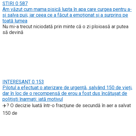
ŞTIRI
0
587
Am văzut cum mama pisică lupta în apa care curgea pentru a-
și salva puii, iar ceea ce a făcut a emoționat și a surprins pe
toată lumea
Nu mi-a trecut niciodată prin minte că o zi ploioasă ar putea
să devină
INTERESANT
0
153
Pilotul a efectuat o aterizare de urgență, salvând 150 de vieți,
dar în loc de o recompensă de erou a fost dus încătușat de
polițiști înarmați: iată motivul
✈️? O decizie luată într-o fracțiune de secundă în aer a salvat
150 de