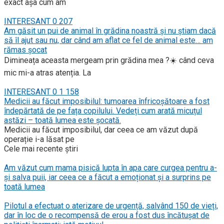
exact așa cum am
INTERESANT
0
207
Am găsit un pui de animal în grădina noastră și nu știam dacă
să îl ajut sau nu, dar când am aflat ce fel de animal este… am
rămas șocat
Dimineața aceasta mergeam prin grădina mea ?☀️ când ceva
mic mi-a atras atenția. La
INTERESANT
0
1 158
Medicii au făcut imposibilul: tumoarea înfricoșătoare a fost
îndepărtată de pe fața copilului. Vedeți cum arată micuțul
astăzi – toată lumea este șocată.
Medicii au făcut imposibilul, dar ceea ce am văzut după
operație i-a lăsat pe
Cele mai recente știri
Am văzut cum mama pisică lupta în apa care curgea pentru a-
și salva puii, iar ceea ce a făcut a emoționat și a surprins pe
toată lumea
Pilotul a efectuat o aterizare de urgență, salvând 150 de vieți,
dar în loc de o recompensă de erou a fost dus încătușat de