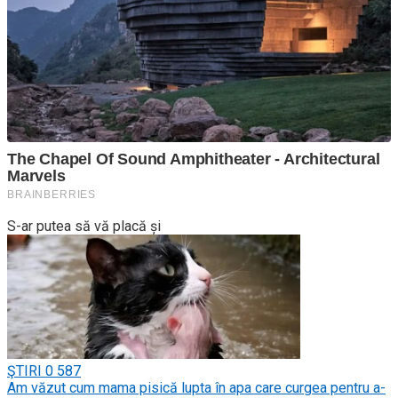
S-ar putea să vă placă și
ŞTIRI
0
587
Am văzut cum mama pisică lupta în apa care curgea pentru a-