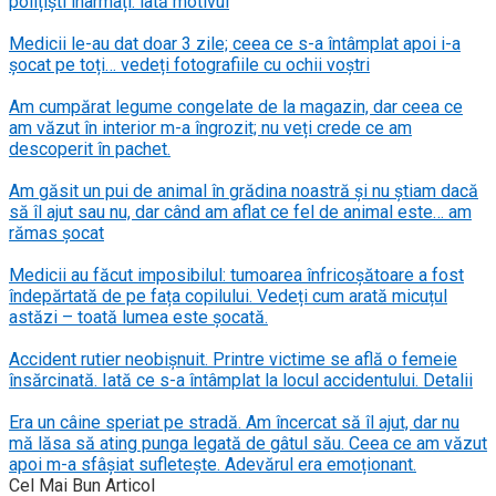
polițiști înarmați: iată motivul
Medicii le-au dat doar 3 zile; ceea ce s-a întâmplat apoi i-a
șocat pe toți… vedeți fotografiile cu ochii voștri
Am cumpărat legume congelate de la magazin, dar ceea ce
am văzut în interior m-a îngrozit; nu veți crede ce am
descoperit în pachet.
Am găsit un pui de animal în grădina noastră și nu știam dacă
să îl ajut sau nu, dar când am aflat ce fel de animal este… am
rămas șocat
Medicii au făcut imposibilul: tumoarea înfricoșătoare a fost
îndepărtată de pe fața copilului. Vedeți cum arată micuțul
astăzi – toată lumea este șocată.
Accident rutier neobișnuit. Printre victime se află o femeie
însărcinată. Iată ce s-a întâmplat la locul accidentului. Detalii
Era un câine speriat pe stradă. Am încercat să îl ajut, dar nu
mă lăsa să ating punga legată de gâtul său. Ceea ce am văzut
apoi m-a sfâșiat sufletește. Adevărul era emoționant.
Cel Mai Bun Articol