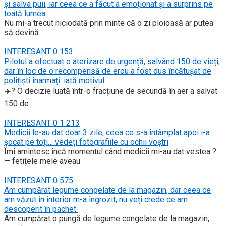
și salva puii, iar ceea ce a făcut a emoționat și a surprins pe
toată lumea
Nu mi-a trecut niciodată prin minte că o zi ploioasă ar putea
să devină
INTERESANT
0
153
Pilotul a efectuat o aterizare de urgență, salvând 150 de vieți,
dar în loc de o recompensă de erou a fost dus încătușat de
polițiști înarmați: iată motivul
✈️? O decizie luată într-o fracțiune de secundă în aer a salvat
150 de
INTERESANT
0
1 213
Medicii le-au dat doar 3 zile; ceea ce s-a întâmplat apoi i-a
șocat pe toți… vedeți fotografiile cu ochii voștri
Îmi amintesc încă momentul când medicii mi-au dat vestea ?
— fetițele mele aveau
INTERESANT
0
575
Am cumpărat legume congelate de la magazin, dar ceea ce
am văzut în interior m-a îngrozit; nu veți crede ce am
descoperit în pachet.
Am cumpărat o pungă de legume congelate de la magazin,