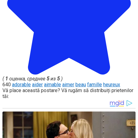
(
1
оценка, среднее
5
из
5
)
640
adorable
aider
aimable
aimer
beau
famille
heureux
Vă place această postare? Vă rugăm să distribuiți prietenilor
tăi: