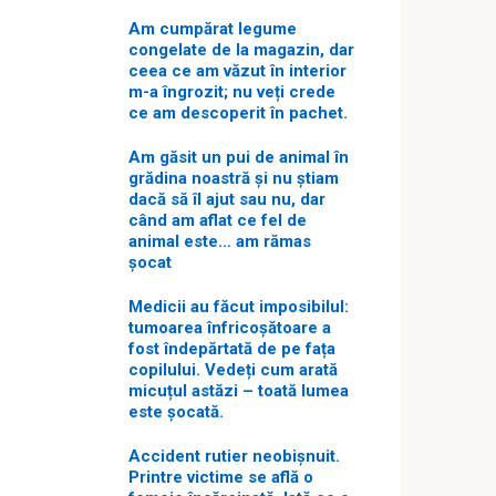
Am cumpărat legume
congelate de la magazin, dar
ceea ce am văzut în interior
m-a îngrozit; nu veți crede
ce am descoperit în pachet.
Am găsit un pui de animal în
grădina noastră și nu știam
dacă să îl ajut sau nu, dar
când am aflat ce fel de
animal este… am rămas
șocat
Medicii au făcut imposibilul:
tumoarea înfricoșătoare a
fost îndepărtată de pe fața
copilului. Vedeți cum arată
micuțul astăzi – toată lumea
este șocată.
Accident rutier neobișnuit.
Printre victime se află o