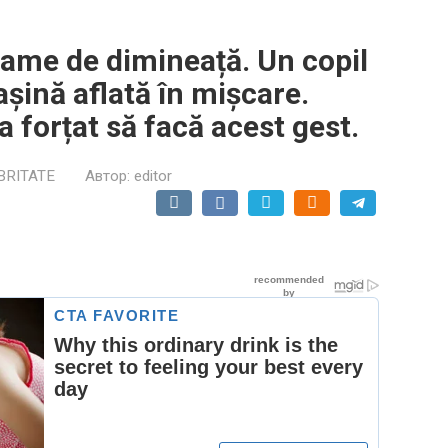
rame de dimineață. Un copil
așină aflată în mișcare.
a forțat să facă acest gest.
BRITATE
Автор:
editor