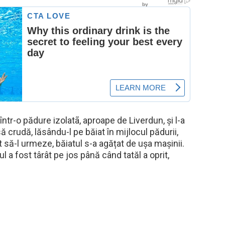
 într-o pădure izolatã, aproape de Liverdun, și l-a
 crudă, lăsându-l pe băiat în mijlocul pădurii,
 să-l urmeze, băiatul s-a agățat de ușa mașinii.
l a fost târât pe jos până când tatăl a oprit,