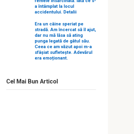
femeie însărcinată. Iată ce s-
a întâmplat la locul
accidentului. Detalii
Era un câine speriat pe
stradă. Am încercat să îl ajut,
dar nu mă lăsa să ating
punga legată de gâtul său.
Ceea ce am văzut apoi m-a
sfâșiat sufletește. Adevărul
era emoționant.
Cel Mai Bun Articol