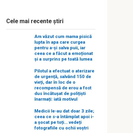
Cele mai recente știri
Am văzut cum mama pisică
lupta în apa care curgea
pentru a-și salva puii, iar
ceea ce a făcut a emoționat
și a surprins pe toată lumea
Pilotul a efectuat o aterizare
de urgență, salvând 150 de
vieți, dar în loc de o
recompensă de erou a fost
dus încătușat de polițiști
înarmați: iată motivul
Medicii le-au dat doar 3 zile;
ceea ce s-a întâmplat apoi i-
a șocat pe toți… vedeți
fotografiile cu ochii voștri