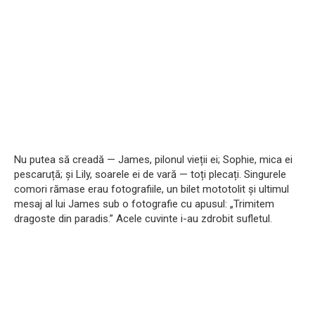
Nu putea să creadă — James, pilonul vieții ei; Sophie, mica ei
pescaruță; și Lily, soarele ei de vară — toți plecați. Singurele
comori rămase erau fotografiile, un bilet mototolit și ultimul
mesaj al lui James sub o fotografie cu apusul: „Trimitem
dragoste din paradis.” Acele cuvinte i-au zdrobit sufletul.