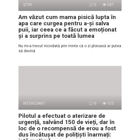
ŞTIRI
0
587
Am văzut cum mama pisică lupta în
apa care curgea pentru a-și salva
puii, iar ceea ce a făcut a emoționat
și a surprins pe toată lumea
Nu mi-a trecut niciodată prin minte că o zi ploioasă ar putea
să devină
INTERESANT
0
153
Pilotul a efectuat o aterizare de
urgență, salvând 150 de vieți, dar în
loc de o recompensă de erou a fost
dus încătușat de polițiști înarmați: