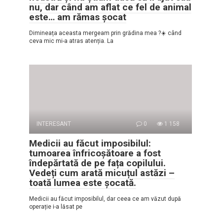
nu, dar când am aflat ce fel de animal
este… am rămas șocat
Dimineața aceasta mergeam prin grădina mea ?☀️ când
ceva mic mi-a atras atenția. La
INTERESANT
0
1 158
Medicii au făcut imposibilul:
tumoarea înfricoșătoare a fost
îndepărtată de pe fața copilului.
Vedeți cum arată micuțul astăzi –
toată lumea este șocată.
Medicii au făcut imposibilul, dar ceea ce am văzut după
operație i-a lăsat pe