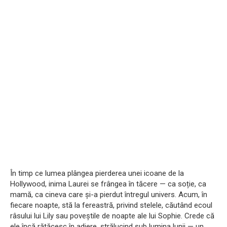
În timp ce lumea plângea pierderea unei icoane de la
Hollywood, inima Laurei se frângea în tăcere — ca soție, ca
mamă, ca cineva care și-a pierdut întregul univers. Acum, în
fiecare noapte, stă la fereastră, privind stelele, căutând ecoul
râsului lui Lily sau poveștile de noapte ale lui Sophie. Crede că
ele încă rătăcesc în adiere, strălucind sub lumina lunii — un