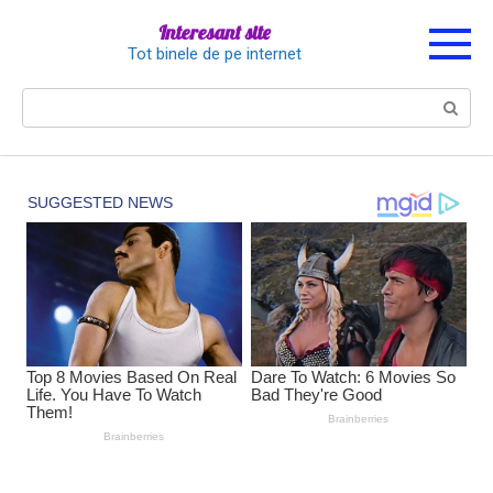
Перейти
Interesant site
к
Tot binele de pe internet
контенту
Поиск: