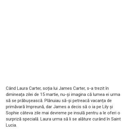
Când Laura Carter, soția lui James Carter, s-a trezit în
dimineața zilei de 15 martie, nu-și imagina că lumea ei urma
să se prăbușească. Plănuiau să-și petreacă vacanța de
primăvară împreună, dar James a decis să o ia pe Lily și
Sophie câteva zile mai devreme pe insulă pentru a le oferi o
surpriză specială. Laura urma să li se alăture curând în Saint
Lucia.