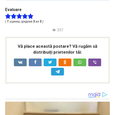
Evaluare
(
1
оценка, среднее
5
из
5
)
357
Vă place această postare? Vă rugăm să
distribuiți prietenilor tăi: