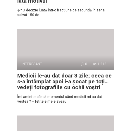
iată motivul
✈️? O decizie luată într-o fracțiune de secundă în aer a
salvat 150 de
INTERESANT
0
1 213
Medicii le-au dat doar 3 zile; ceea ce
s-a întâmplat apoi i-a șocat pe toți…
vedeți fotografiile cu ochii voștri
Îmi amintesc încă momentul când medicii mi-au dat
vestea ? — fetițele mele aveau