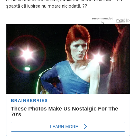
șoaptă că iubirea nu moare niciodată. ??️