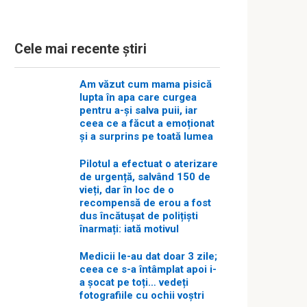
Cele mai recente știri
Am văzut cum mama pisică
lupta în apa care curgea
pentru a-și salva puii, iar
ceea ce a făcut a emoționat
și a surprins pe toată lumea
Pilotul a efectuat o aterizare
de urgență, salvând 150 de
vieți, dar în loc de o
recompensă de erou a fost
dus încătușat de polițiști
înarmați: iată motivul
Medicii le-au dat doar 3 zile;
ceea ce s-a întâmplat apoi i-
a șocat pe toți… vedeți
fotografiile cu ochii voștri