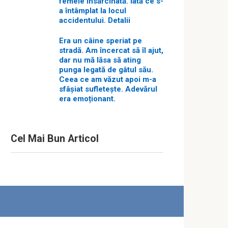
femeie însărcinată. Iată ce s-
a întâmplat la locul
accidentului. Detalii
Era un câine speriat pe
stradă. Am încercat să îl ajut,
dar nu mă lăsa să ating
punga legată de gâtul său.
Ceea ce am văzut apoi m-a
sfâșiat sufletește. Adevărul
era emoționant.
Cel Mai Bun Articol