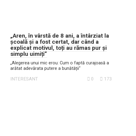
„Aren, în vârstă de 8 ani, a întârziat la
școală și a fost certat, dar când a
explicat motivul, toți au rămas pur și
simplu uimiți”
„Alegerea unui mic erou: Cum o faptă curajoasă a
arătat adevărata putere a bunătății“
INTERESANT
0
173