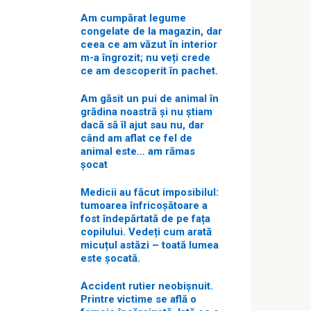
Am cumpărat legume
congelate de la magazin, dar
ceea ce am văzut în interior
m-a îngrozit; nu veți crede
ce am descoperit în pachet.
Am găsit un pui de animal în
grădina noastră și nu știam
dacă să îl ajut sau nu, dar
când am aflat ce fel de
animal este… am rămas
șocat
Medicii au făcut imposibilul:
tumoarea înfricoșătoare a
fost îndepărtată de pe fața
copilului. Vedeți cum arată
micuțul astăzi – toată lumea
este șocată.
Accident rutier neobișnuit.
Printre victime se află o