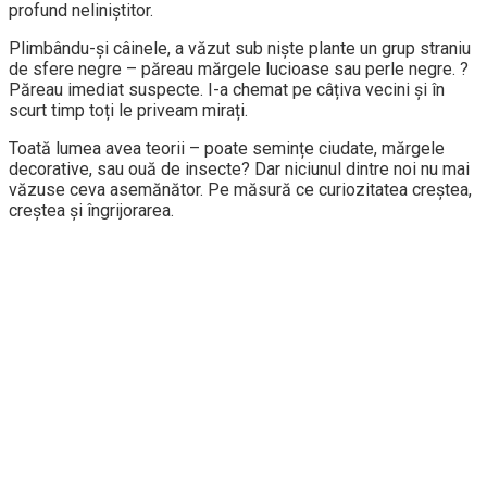
profund neliniștitor.
Plimbându-și câinele, a văzut sub niște plante un grup straniu
de sfere negre – păreau mărgele lucioase sau perle negre. ?
Păreau imediat suspecte. I-a chemat pe câțiva vecini și în
scurt timp toți le priveam mirați.
Toată lumea avea teorii – poate semințe ciudate, mărgele
decorative, sau ouă de insecte? Dar niciunul dintre noi nu mai
văzuse ceva asemănător. Pe măsură ce curiozitatea creștea,
creștea și îngrijorarea.