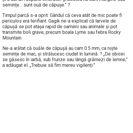
semințe… sunt ouă de căpușe.” ?
Timpul parcă s-a oprit. Gândul că ceva atât de mic poate fi
periculos era terifiant. Gagik ne-a explicat că larvele de
căpușă se pot atașa rapid de oameni sau animale și pot
transmite boli grave, precum boala Lyme sau febra Rocky
Mountain.
Ne-a arătat că ouăle de căpușă au cam 0.5 mm, ca niște
semințe de mac, și strălucesc ciudat în lumină. ? „De obicei
se găsesc în iarbă, sub frunze sau lângă grămezi de lemne,”
a adăugat el. „Trebuie să fim mereu vigilenți.”