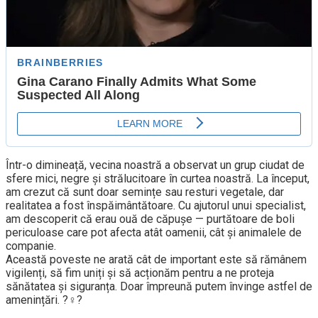
Într-o dimineață, vecina noastră a observat un grup ciudat de
sfere mici, negre și strălucitoare în curtea noastră. La început,
am crezut că sunt doar semințe sau resturi vegetale, dar
realitatea a fost înspăimântătoare. Cu ajutorul unui specialist,
am descoperit că erau ouă de căpușe — purtătoare de boli
periculoase care pot afecta atât oamenii, cât și animalele de
companie.
Această poveste ne arată cât de important este să rămânem
vigilenți, să fim uniți și să acționăm pentru a ne proteja
sănătatea și siguranța. Doar împreună putem învinge astfel de
amenințări. ?️‍♀️?