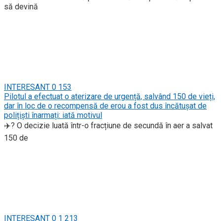
să devină
INTERESANT
0
153
Pilotul a efectuat o aterizare de urgență, salvând 150 de vieți,
dar în loc de o recompensă de erou a fost dus încătușat de
polițiști înarmați: iată motivul
✈️? O decizie luată într-o fracțiune de secundă în aer a salvat
150 de
INTERESANT
0
1 213