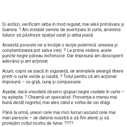
Și astăzi, verificăm iarba în mod regulat, mai ales primăvara și
toamna. ?️ Am instalat semne de avertizare în curte, amintind
tuturor să păstreze spațiul curat și iarba joasă.
Această poveste ne-a învățat o lecție puternică: uniunea și
conștientizarea pot salva vieți. ? La prima vedere, acele
puncte negre păreau inofensive. Dar împreună am descoperit
adevărul și am acționat.
Acum, copiii se joacă în siguranță, iar animalele aleargă libere
printr-o curte verde și curată. ?️ Totul pentru că am acționat
împreună – cu grijă, curaj și compasiune.
Așadar, dacă vreodată observi grupuri negre ciudate în curte –
nu aștepta. ? Cheamă un specialist. Prevenția e mereu mai
bună decât regretul, mai ales când e vorba de cei dragi.
Până la urmă, uneori cele mai mici lucruri ascund cele mai
mari pericole – iar datoria noastră e să fim atenți și să
protejăm colțul nostru de lume. ?‍?‍?‍?