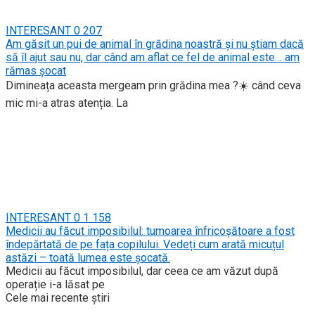
INTERESANT
0
207
Am găsit un pui de animal în grădina noastră și nu știam dacă
să îl ajut sau nu, dar când am aflat ce fel de animal este… am
rămas șocat
Dimineața aceasta mergeam prin grădina mea ?☀️ când ceva
mic mi-a atras atenția. La
INTERESANT
0
1 158
Medicii au făcut imposibilul: tumoarea înfricoșătoare a fost
îndepărtată de pe fața copilului. Vedeți cum arată micuțul
astăzi – toată lumea este șocată.
Medicii au făcut imposibilul, dar ceea ce am văzut după
operație i-a lăsat pe
Cele mai recente știri