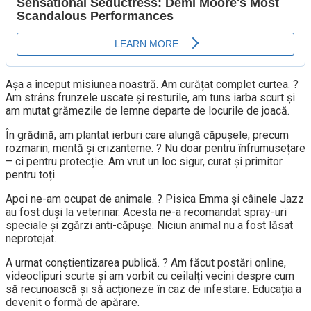
Așa a început misiunea noastră. Am curățat complet curtea. ?
Am strâns frunzele uscate și resturile, am tuns iarba scurt și
am mutat grămezile de lemne departe de locurile de joacă.
În grădină, am plantat ierburi care alungă căpușele, precum
rozmarin, mentă și crizanteme. ? Nu doar pentru înfrumusețare
– ci pentru protecție. Am vrut un loc sigur, curat și primitor
pentru toți.
Apoi ne-am ocupat de animale. ? Pisica Emma și câinele Jazz
au fost duși la veterinar. Acesta ne-a recomandat spray-uri
speciale și zgărzi anti-căpușe. Niciun animal nu a fost lăsat
neprotejat.
A urmat conștientizarea publică. ? Am făcut postări online,
videoclipuri scurte și am vorbit cu ceilalți vecini despre cum
să recunoască și să acționeze în caz de infestare. Educația a
devenit o formă de apărare.