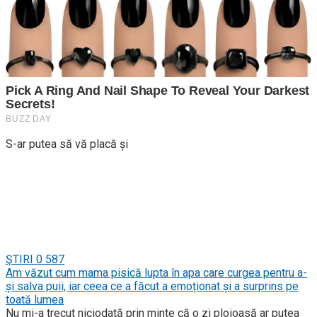
S-ar putea să vă placă și
ŞTIRI
0
587
Am văzut cum mama pisică lupta în apa care curgea pentru a-
și salva puii, iar ceea ce a făcut a emoționat și a surprins pe
toată lumea
Nu mi-a trecut niciodată prin minte că o zi ploioasă ar putea