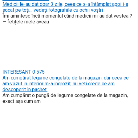
Medicii le-au dat doar 3 zile; ceea ce s-a întâmplat apoi i-a
șocat pe toți… vedeți fotografiile cu ochii voștri
Îmi amintesc încă momentul când medicii mi-au dat vestea ?
— fetițele mele aveau
INTERESANT
0
575
Am cumpărat legume congelate de la magazin, dar ceea ce
am văzut în interior m-a îngrozit; nu veți crede ce am
descoperit în pachet.
Am cumpărat o pungă de legume congelate de la magazin,
exact așa cum am