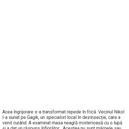
Acea îngrijorare s-a transformat repede în frică. Vecinul Nikol
l-a sunat pe Gagik, un specialist local în dezinsecție, care a
venit curând. A examinat masa neagră misterioasă cu o lupă
și a dat un răspuns înfiorător: „Acestea nu sunt mărgele sau