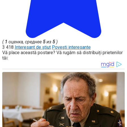
(
1
оценка, среднее
5
из
5
)
3 418
Interesant de știut
Povești interesante
Vă place această postare? Vă rugăm să distribuiți prietenilor
tăi: