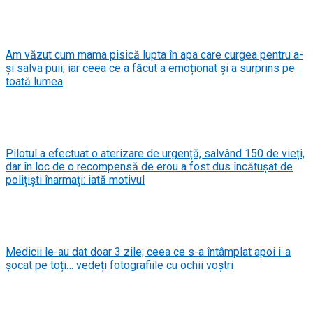
Am văzut cum mama pisică lupta în apa care curgea pentru a-
și salva puii, iar ceea ce a făcut a emoționat și a surprins pe
toată lumea
Pilotul a efectuat o aterizare de urgență, salvând 150 de vieți,
dar în loc de o recompensă de erou a fost dus încătușat de
polițiști înarmați: iată motivul
Medicii le-au dat doar 3 zile; ceea ce s-a întâmplat apoi i-a
șocat pe toți… vedeți fotografiile cu ochii voștri