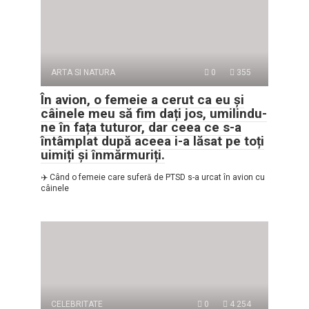
ARTA SI NATURA
0
355
În avion, o femeie a cerut ca eu și
câinele meu să fim dați jos, umilindu-
ne în fața tuturor, dar ceea ce s-a
întâmplat după aceea i-a lăsat pe toți
uimiți și înmărmuriți.
✈️ Când o femeie care suferă de PTSD s-a urcat în avion cu
câinele
CELEBRITATE
0
4 254