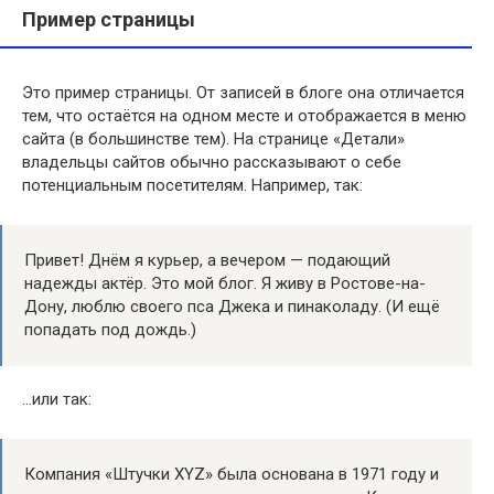
Пример страницы
Это пример страницы. От записей в блоге она отличается
тем, что остаётся на одном месте и отображается в меню
сайта (в большинстве тем). На странице «Детали»
владельцы сайтов обычно рассказывают о себе
потенциальным посетителям. Например, так:
Привет! Днём я курьер, а вечером — подающий
надежды актёр. Это мой блог. Я живу в Ростове-на-
Дону, люблю своего пса Джека и пинаколаду. (И ещё
попадать под дождь.)
…или так:
Компания «Штучки XYZ» была основана в 1971 году и