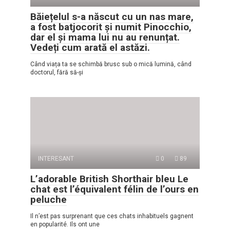
Băiețelul s-a născut cu un nas mare,
a fost batjocorit și numit Pinocchio,
dar el și mama lui nu au renunțat.
Vedeți cum arată el astăzi.
Când viața ta se schimbă brusc sub o mică lumină, când
doctorul, fără să-și
INTERESANT
0
89
L’adorable British Shorthair bleu Le
chat est l’équivalent félin de l’ours en
peluche
Il n’est pas surprenant que ces chats inhabituels gagnent
en popularité. Ils ont une