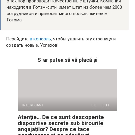
с тех пор производит качественные штучки. Компания
находится в Готэм-сити, имеет штат из более чем 2000
сотрудников и приносит много пользы жителям
Готэма.
Перейдите
в консоль
, чтобы удалить эту страницу и
создать новые. Успехов!
S-ar putea să vă placă și
INTERESANT
0
11
Atenție… De ce sunt descoperite
dispozitive secrete sub birourile
angajaților? Despre ce tace