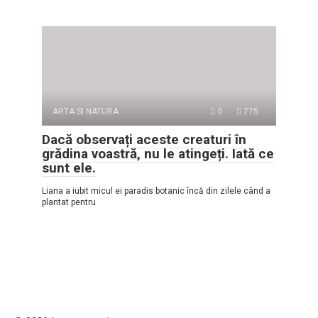
ARTA SI NATURA
0
775
Dacă observați aceste creaturi în
grădina voastră, nu le atingeți. Iată ce
sunt ele.
Liana a iubit micul ei paradis botanic încă din zilele când a
plantat pentru