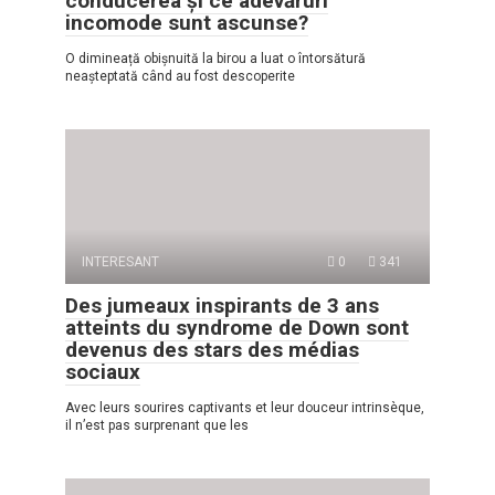
conducerea și ce adevăruri
incomode sunt ascunse?
O dimineață obișnuită la birou a luat o întorsătură
neașteptată când au fost descoperite
INTERESANT
0
341
Des jumeaux inspirants de 3 ans
atteints du syndrome de Down sont
devenus des stars des médias
sociaux
Avec leurs sourires captivants et leur douceur intrinsèque,
il n’est pas surprenant que les