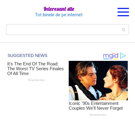
Перейти
Interesant site
к
Tot binele de pe internet
контенту
Поиск: