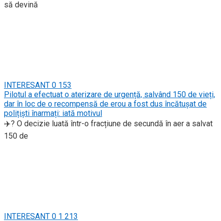
să devină
INTERESANT
0
153
Pilotul a efectuat o aterizare de urgență, salvând 150 de vieți,
dar în loc de o recompensă de erou a fost dus încătușat de
polițiști înarmați: iată motivul
✈️? O decizie luată într-o fracțiune de secundă în aer a salvat
150 de
INTERESANT
0
1 213