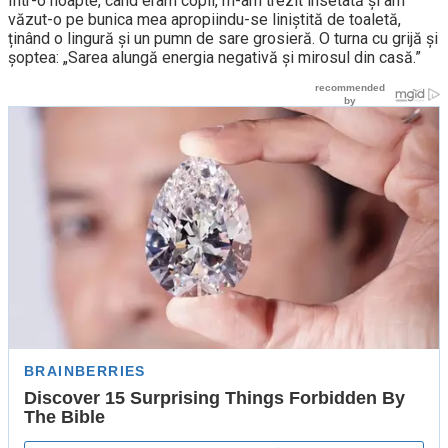
Într-o noapte, când eram copil, m-am trezit însetată și am
văzut-o pe bunica mea apropiindu-se liniștită de toaletă,
ținând o lingură și un pumn de sare grosieră. O turna cu grijă și
șoptea: „Sarea alungă energia negativă și mirosul din casă.”