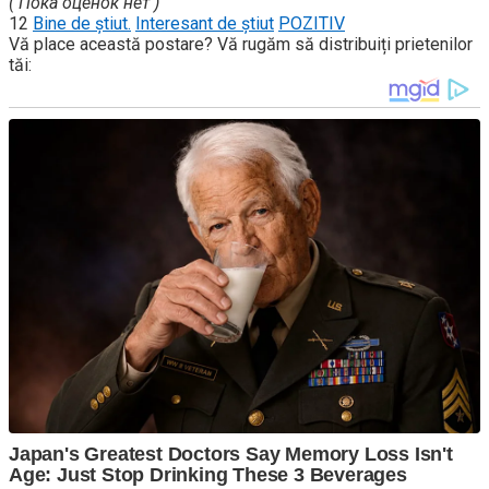
( Пока оценок нет )
12
Bine de știut.
Interesant de știut
POZITIV
Vă place această postare? Vă rugăm să distribuiți prietenilor
tăi: