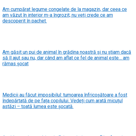
Am cumpărat legume congelate de la magazin, dar ceea ce
am văzut în interior m-a îngrozit; nu veți crede ce am
descoperit în pachet.
Am găsit un pui de animal în grădina noastră și nu știam dacă
să îl ajut sau nu, dar când am aflat ce fel de animal este… am
rămas șocat
Medicii au făcut imposibilul: tumoarea înfricoșătoare a fost
îndepărtată de pe fața copilului. Vedeți cum arată micuțul
astăzi – toată lumea este șocată.