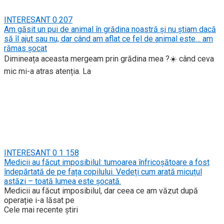
INTERESANT
0
207
Am găsit un pui de animal în grădina noastră și nu știam dacă
să îl ajut sau nu, dar când am aflat ce fel de animal este… am
rămas șocat
Dimineața aceasta mergeam prin grădina mea ?☀️ când ceva
mic mi-a atras atenția. La
INTERESANT
0
1 158
Medicii au făcut imposibilul: tumoarea înfricoșătoare a fost
îndepărtată de pe fața copilului. Vedeți cum arată micuțul
astăzi – toată lumea este șocată.
Medicii au făcut imposibilul, dar ceea ce am văzut după
operație i-a lăsat pe
Cele mai recente știri