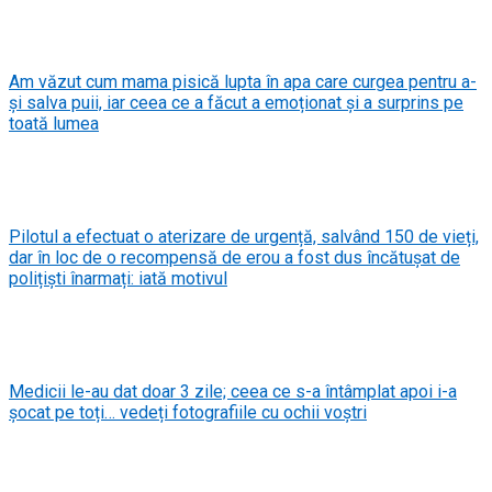
Am văzut cum mama pisică lupta în apa care curgea pentru a-
și salva puii, iar ceea ce a făcut a emoționat și a surprins pe
toată lumea
Pilotul a efectuat o aterizare de urgență, salvând 150 de vieți,
dar în loc de o recompensă de erou a fost dus încătușat de
polițiști înarmați: iată motivul
Medicii le-au dat doar 3 zile; ceea ce s-a întâmplat apoi i-a
șocat pe toți… vedeți fotografiile cu ochii voștri