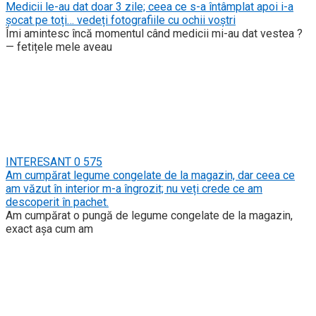
Medicii le-au dat doar 3 zile; ceea ce s-a întâmplat apoi i-a
șocat pe toți… vedeți fotografiile cu ochii voștri
Îmi amintesc încă momentul când medicii mi-au dat vestea ?
— fetițele mele aveau
INTERESANT
0
575
Am cumpărat legume congelate de la magazin, dar ceea ce
am văzut în interior m-a îngrozit; nu veți crede ce am
descoperit în pachet.
Am cumpărat o pungă de legume congelate de la magazin,
exact așa cum am