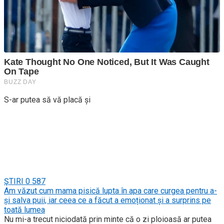
S-ar putea să vă placă și
ŞTIRI
0
587
Am văzut cum mama pisică lupta în apa care curgea pentru a-
și salva puii, iar ceea ce a făcut a emoționat și a surprins pe
toată lumea
Nu mi-a trecut niciodată prin minte că o zi ploioasă ar putea