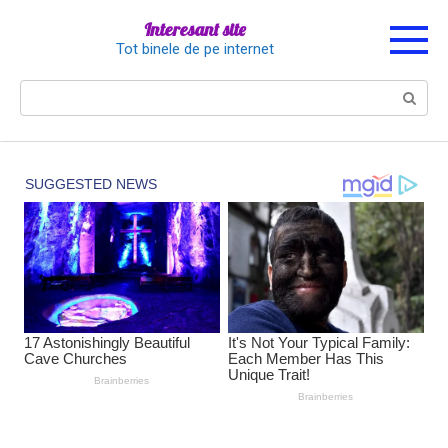
Перейти
Interesant site
к
Tot binele de pe internet
контенту
Поиск: