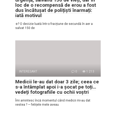
loc de o recompensă de erou a fost
dus încătușat de polițiști înarmați:
iată motivul
✈️? O decizie luată într-o fracțiune de secundă în aer a
salvat 150 de
INTERESANT
0
1 213
Medicii le-au dat doar 3 zile; ceea ce
s-a întâmplat apoi i-a șocat pe toți…
vedeți fotografiile cu ochii voștri
Îmi amintesc încă momentul când medicii mi-au dat
vestea ? — fetițele mele aveau