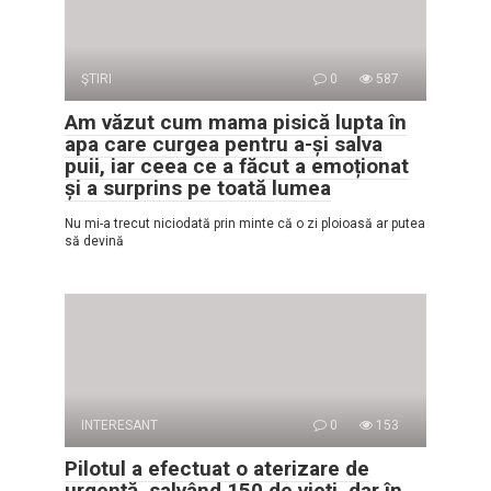
ŞTIRI
0
587
Am văzut cum mama pisică lupta în
apa care curgea pentru a-și salva
puii, iar ceea ce a făcut a emoționat
și a surprins pe toată lumea
Nu mi-a trecut niciodată prin minte că o zi ploioasă ar putea
să devină
INTERESANT
0
153
Pilotul a efectuat o aterizare de
urgență, salvând 150 de vieți, dar în