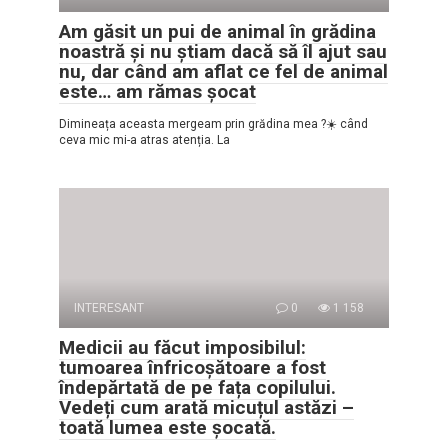
Am găsit un pui de animal în grădina
noastră și nu știam dacă să îl ajut sau
nu, dar când am aflat ce fel de animal
este… am rămas șocat
Dimineața aceasta mergeam prin grădina mea ?☀️ când
ceva mic mi-a atras atenția. La
INTERESANT
0
1 158
Medicii au făcut imposibilul:
tumoarea înfricoșătoare a fost
îndepărtată de pe fața copilului.
Vedeți cum arată micuțul astăzi –
toată lumea este șocată.