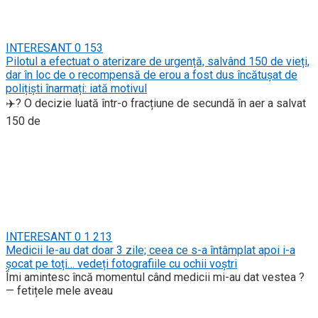
INTERESANT
0
153
Pilotul a efectuat o aterizare de urgență, salvând 150 de vieți,
dar în loc de o recompensă de erou a fost dus încătușat de
polițiști înarmați: iată motivul
✈️? O decizie luată într-o fracțiune de secundă în aer a salvat
150 de
INTERESANT
0
1 213
Medicii le-au dat doar 3 zile; ceea ce s-a întâmplat apoi i-a
șocat pe toți… vedeți fotografiile cu ochii voștri
Îmi amintesc încă momentul când medicii mi-au dat vestea ?
— fetițele mele aveau