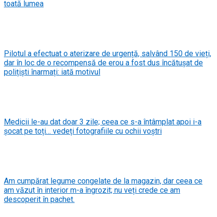
toată lumea
Pilotul a efectuat o aterizare de urgență, salvând 150 de vieți,
dar în loc de o recompensă de erou a fost dus încătușat de
polițiști înarmați: iată motivul
Medicii le-au dat doar 3 zile; ceea ce s-a întâmplat apoi i-a
șocat pe toți… vedeți fotografiile cu ochii voștri
Am cumpărat legume congelate de la magazin, dar ceea ce
am văzut în interior m-a îngrozit; nu veți crede ce am
descoperit în pachet.