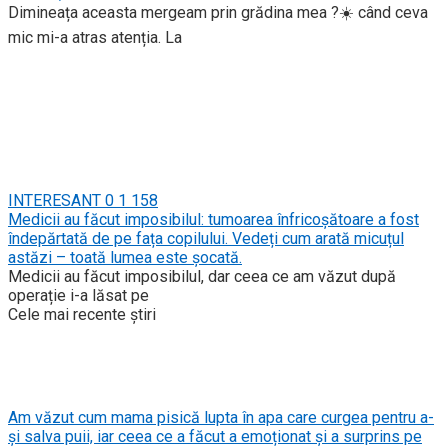
Dimineața aceasta mergeam prin grădina mea ?☀️ când ceva
mic mi-a atras atenția. La
INTERESANT
0
1 158
Medicii au făcut imposibilul: tumoarea înfricoșătoare a fost
îndepărtată de pe fața copilului. Vedeți cum arată micuțul
astăzi – toată lumea este șocată.
Medicii au făcut imposibilul, dar ceea ce am văzut după
operație i-a lăsat pe
Cele mai recente știri
Am văzut cum mama pisică lupta în apa care curgea pentru a-
și salva puii, iar ceea ce a făcut a emoționat și a surprins pe