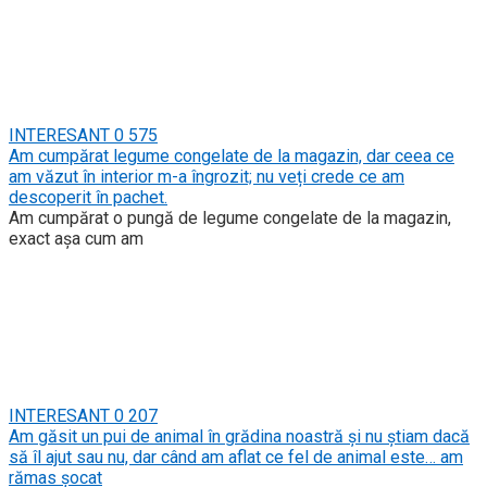
INTERESANT
0
575
Am cumpărat legume congelate de la magazin, dar ceea ce
am văzut în interior m-a îngrozit; nu veți crede ce am
descoperit în pachet.
Am cumpărat o pungă de legume congelate de la magazin,
exact așa cum am
INTERESANT
0
207
Am găsit un pui de animal în grădina noastră și nu știam dacă
să îl ajut sau nu, dar când am aflat ce fel de animal este… am
rămas șocat