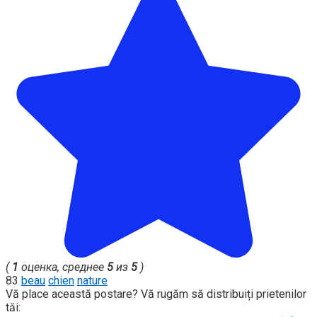
(
1
оценка, среднее
5
из
5
)
83
beau
chien
nature
Vă place această postare? Vă rugăm să distribuiți prietenilor
tăi: