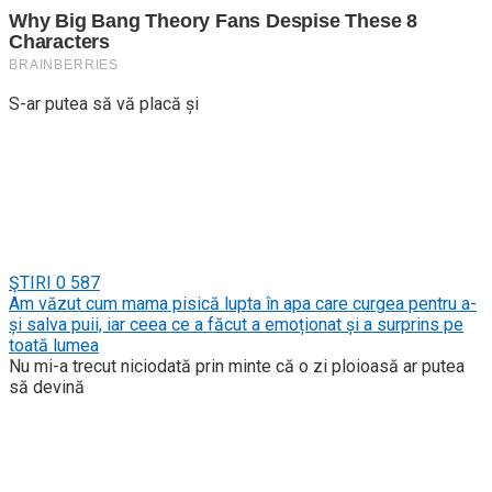
S-ar putea să vă placă și
ŞTIRI
0
587
Am văzut cum mama pisică lupta în apa care curgea pentru a-
și salva puii, iar ceea ce a făcut a emoționat și a surprins pe
toată lumea
Nu mi-a trecut niciodată prin minte că o zi ploioasă ar putea
să devină