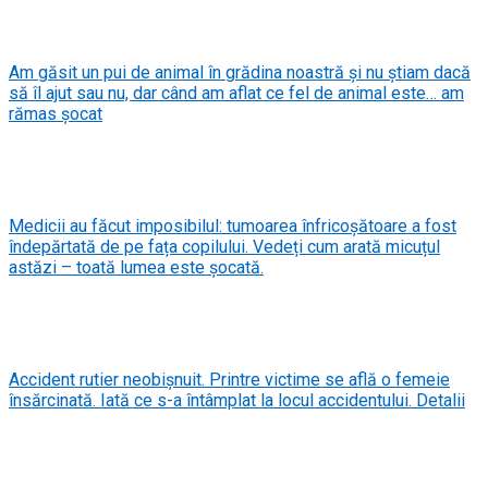
Am găsit un pui de animal în grădina noastră și nu știam dacă
să îl ajut sau nu, dar când am aflat ce fel de animal este… am
rămas șocat
Medicii au făcut imposibilul: tumoarea înfricoșătoare a fost
îndepărtată de pe fața copilului. Vedeți cum arată micuțul
astăzi – toată lumea este șocată.
Accident rutier neobișnuit. Printre victime se află o femeie
însărcinată. Iată ce s-a întâmplat la locul accidentului. Detalii