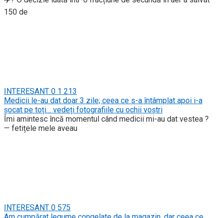
150 de
INTERESANT
0
1 213
Medicii le-au dat doar 3 zile; ceea ce s-a întâmplat apoi i-a
șocat pe toți… vedeți fotografiile cu ochii voștri
Îmi amintesc încă momentul când medicii mi-au dat vestea ?
— fetițele mele aveau
INTERESANT
0
575
Am cumpărat legume congelate de la magazin, dar ceea ce