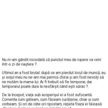
Nu m-am gândit niciodată că punctul meu de rupere va veni
într-o zi de naștere ?.
Ultimul an a fost brutal: după ce am pierdut locul de muncă, eu
și soțul meu nu ne-am mai permis chiria și am fost nevoiți să
ne mutăm la mama lui. Ar fi trebuit să fie temporar, dar
temporarul poate dura la nesfârșit când ești sărac ?️.
De la început, viața sub acoperișul ei a fost sufocantă.
Comenta cum găteam, cum făceam curățenie, chiar și cum
vorbeam. Și ori de câte ori ripostam, repeta fraza ei tăioasă: