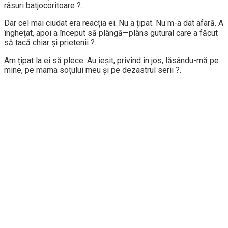
râsuri batjocoritoare ?.
Dar cel mai ciudat era reacția ei. Nu a țipat. Nu m-a dat afară. A
înghețat, apoi a început să plângă—plâns gutural care a făcut
să tacă chiar și prietenii ?.
Am țipat la ei să plece. Au ieșit, privind în jos, lăsându-mă pe
mine, pe mama soțului meu și pe dezastrul serii ?️.