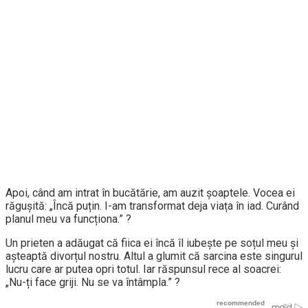
Apoi, când am intrat în bucătărie, am auzit șoaptele. Vocea ei
răgușită: „Încă puțin. I-am transformat deja viața în iad. Curând
planul meu va funcționa.” ?
Un prieten a adăugat că fiica ei încă îl iubește pe soțul meu și
așteaptă divorțul nostru. Altul a glumit că sarcina este singurul
lucru care ar putea opri totul. Iar răspunsul rece al soacrei:
„Nu-ți face griji. Nu se va întâmpla.” ?