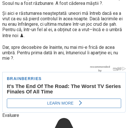
Sosul nu a fost răzbunare. A fost căderea măștii ?.
Și aici e răsturnarea neașteptată: uneori mă întreb dacă ea a
vrut ca eu să pierd controlul în acea noapte. Dacă lacrimile ei
nu erau înfrângere, ci ultima mutare într-un joc crud de șah.
Pentru că, într-un fel al ei, a obținut ce a vrut—încă e o umbră
între noi ♟️.
Dar, spre deosebire de înainte, nu mai mi-e frică de acea
umbră. Pentru prima dată în ani, întunericul îi aparține ei, nu
mie ?.
Evaluare