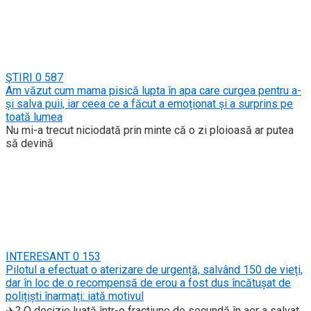
ŞTIRI
0
587
Am văzut cum mama pisică lupta în apa care curgea pentru a-
și salva puii, iar ceea ce a făcut a emoționat și a surprins pe
toată lumea
Nu mi-a trecut niciodată prin minte că o zi ploioasă ar putea
să devină
INTERESANT
0
153
Pilotul a efectuat o aterizare de urgență, salvând 150 de vieți,
dar în loc de o recompensă de erou a fost dus încătușat de
polițiști înarmați: iată motivul
✈️? O decizie luată într-o fracțiune de secundă în aer a salvat