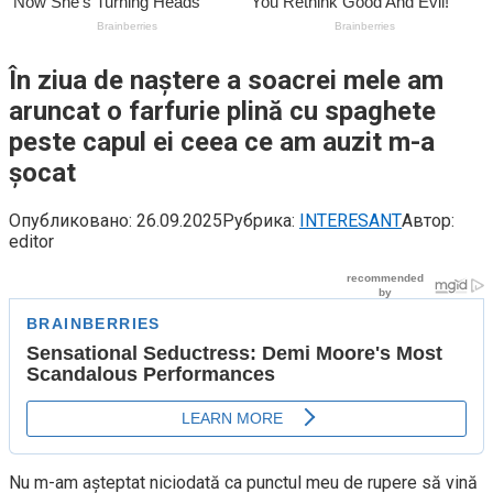
În ziua de naștere a soacrei mele am
aruncat o farfurie plină cu spaghete
peste capul ei ceea ce am auzit m-a
șocat
Опубликовано:
26.09.2025
Рубрика:
INTERESANT
Автор:
editor
Nu m-am așteptat niciodată ca punctul meu de rupere să vină