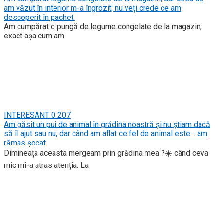
am văzut în interior m-a îngrozit; nu veți crede ce am
descoperit în pachet.
Am cumpărat o pungă de legume congelate de la magazin,
exact așa cum am
INTERESANT
0
207
Am găsit un pui de animal în grădina noastră și nu știam dacă
să îl ajut sau nu, dar când am aflat ce fel de animal este… am
rămas șocat
Dimineața aceasta mergeam prin grădina mea ?☀️ când ceva
mic mi-a atras atenția. La