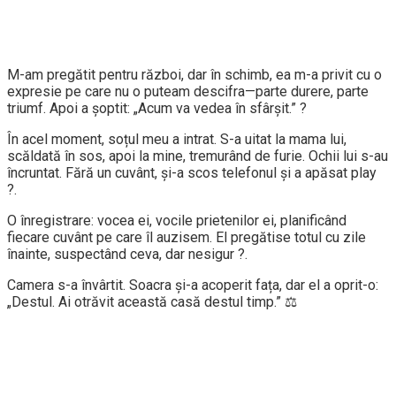
M-am pregătit pentru război, dar în schimb, ea m-a privit cu o
expresie pe care nu o puteam descifra—parte durere, parte
triumf. Apoi a șoptit: „Acum va vedea în sfârșit.” ?
În acel moment, soțul meu a intrat. S-a uitat la mama lui,
scăldată în sos, apoi la mine, tremurând de furie. Ochii lui s-au
încruntat. Fără un cuvânt, și-a scos telefonul și a apăsat play
?.
O înregistrare: vocea ei, vocile prietenilor ei, planificând
fiecare cuvânt pe care îl auzisem. El pregătise totul cu zile
înainte, suspectând ceva, dar nesigur ?.
Camera s-a învârtit. Soacra și-a acoperit fața, dar el a oprit-o:
„Destul. Ai otrăvit această casă destul timp.” ⚖️