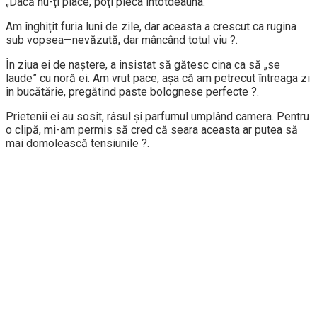
„Dacă nu-ți place, poți pleca întotdeauna.”
Am înghițit furia luni de zile, dar aceasta a crescut ca rugina
sub vopsea—nevăzută, dar mâncând totul viu ?.
În ziua ei de naștere, a insistat să gătesc cina ca să „se
laude” cu noră ei. Am vrut pace, așa că am petrecut întreaga zi
în bucătărie, pregătind paste bolognese perfecte ?.
Prietenii ei au sosit, râsul și parfumul umplând camera. Pentru
o clipă, mi-am permis să cred că seara aceasta ar putea să
mai domolească tensiunile ?.