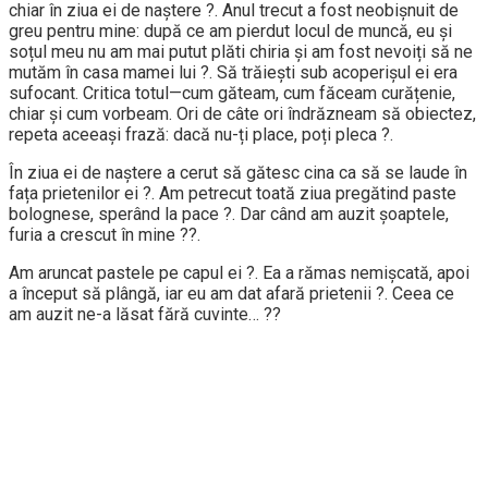
chiar în ziua ei de naștere ?. Anul trecut a fost neobișnuit de
greu pentru mine: după ce am pierdut locul de muncă, eu și
soțul meu nu am mai putut plăti chiria și am fost nevoiți să ne
mutăm în casa mamei lui ?. Să trăiești sub acoperișul ei era
sufocant. Critica totul—cum găteam, cum făceam curățenie,
chiar și cum vorbeam. Ori de câte ori îndrăzneam să obiectez,
repeta aceeași frază: dacă nu-ți place, poți pleca ?.
În ziua ei de naștere a cerut să gătesc cina ca să se laude în
fața prietenilor ei ?. Am petrecut toată ziua pregătind paste
bolognese, sperând la pace ?. Dar când am auzit șoaptele,
furia a crescut în mine ??.
Am aruncat pastele pe capul ei ?. Ea a rămas nemișcată, apoi
a început să plângă, iar eu am dat afară prietenii ?. Ceea ce
am auzit ne-a lăsat fără cuvinte… ??