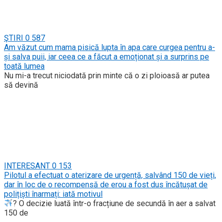
ŞTIRI
0
587
Am văzut cum mama pisică lupta în apa care curgea pentru a-
și salva puii, iar ceea ce a făcut a emoționat și a surprins pe
toată lumea
Nu mi-a trecut niciodată prin minte că o zi ploioasă ar putea
să devină
INTERESANT
0
153
Pilotul a efectuat o aterizare de urgență, salvând 150 de vieți,
dar în loc de o recompensă de erou a fost dus încătușat de
polițiști înarmați: iată motivul
? O decizie luată într-o fracțiune de secundă în aer a salvat
150 de