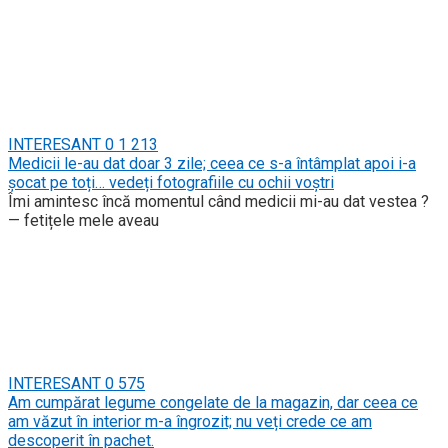
INTERESANT
0
1 213
Medicii le-au dat doar 3 zile; ceea ce s-a întâmplat apoi i-a
șocat pe toți… vedeți fotografiile cu ochii voștri
Îmi amintesc încă momentul când medicii mi-au dat vestea ?
— fetițele mele aveau
INTERESANT
0
575
Am cumpărat legume congelate de la magazin, dar ceea ce
am văzut în interior m-a îngrozit; nu veți crede ce am
descoperit în pachet.