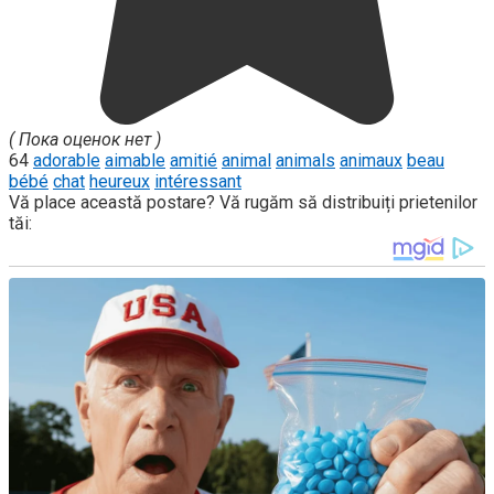
( Пока оценок нет )
64
adorable
aimable
amitié
animal
animals
animaux
beau
bébé
chat
heureux
intéressant
Vă place această postare? Vă rugăm să distribuiți prietenilor
tăi: