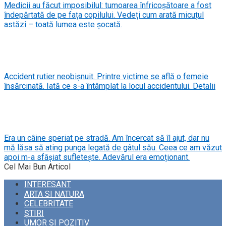
Medicii au făcut imposibilul: tumoarea înfricoșătoare a fost
îndepărtată de pe fața copilului. Vedeți cum arată micuțul
astăzi – toată lumea este șocată.
Accident rutier neobișnuit. Printre victime se află o femeie
însărcinată. Iată ce s-a întâmplat la locul accidentului. Detalii
Era un câine speriat pe stradă. Am încercat să îl ajut, dar nu
mă lăsa să ating punga legată de gâtul său. Ceea ce am văzut
apoi m-a sfâșiat sufletește. Adevărul era emoționant.
Cel Mai Bun Articol
INTERESANT
ARTA SI NATURA
CELEBRITATE
ŞTIRI
UMOR SI POZITIV