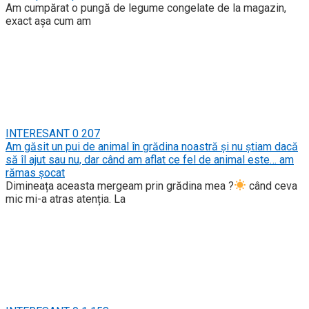
Am cumpărat o pungă de legume congelate de la magazin,
exact așa cum am
INTERESANT
0
207
Am găsit un pui de animal în grădina noastră și nu știam dacă
să îl ajut sau nu, dar când am aflat ce fel de animal este… am
rămas șocat
Dimineața aceasta mergeam prin grădina mea ?
când ceva
mic mi-a atras atenția. La