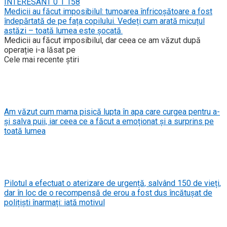
INTERESANT
0
1 158
Medicii au făcut imposibilul: tumoarea înfricoșătoare a fost
îndepărtată de pe fața copilului. Vedeți cum arată micuțul
astăzi – toată lumea este șocată.
Medicii au făcut imposibilul, dar ceea ce am văzut după
operație i-a lăsat pe
Cele mai recente știri
Am văzut cum mama pisică lupta în apa care curgea pentru a-
și salva puii, iar ceea ce a făcut a emoționat și a surprins pe
toată lumea
Pilotul a efectuat o aterizare de urgență, salvând 150 de vieți,
dar în loc de o recompensă de erou a fost dus încătușat de
polițiști înarmați: iată motivul