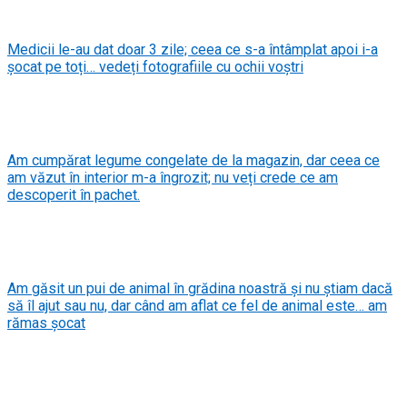
Medicii le-au dat doar 3 zile; ceea ce s-a întâmplat apoi i-a
șocat pe toți… vedeți fotografiile cu ochii voștri
Am cumpărat legume congelate de la magazin, dar ceea ce
am văzut în interior m-a îngrozit; nu veți crede ce am
descoperit în pachet.
Am găsit un pui de animal în grădina noastră și nu știam dacă
să îl ajut sau nu, dar când am aflat ce fel de animal este… am
rămas șocat