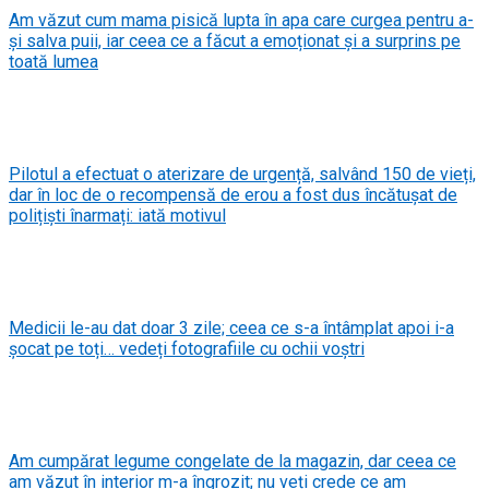
Am văzut cum mama pisică lupta în apa care curgea pentru a-
și salva puii, iar ceea ce a făcut a emoționat și a surprins pe
toată lumea
Pilotul a efectuat o aterizare de urgență, salvând 150 de vieți,
dar în loc de o recompensă de erou a fost dus încătușat de
polițiști înarmați: iată motivul
Medicii le-au dat doar 3 zile; ceea ce s-a întâmplat apoi i-a
șocat pe toți… vedeți fotografiile cu ochii voștri
Am cumpărat legume congelate de la magazin, dar ceea ce
am văzut în interior m-a îngrozit; nu veți crede ce am