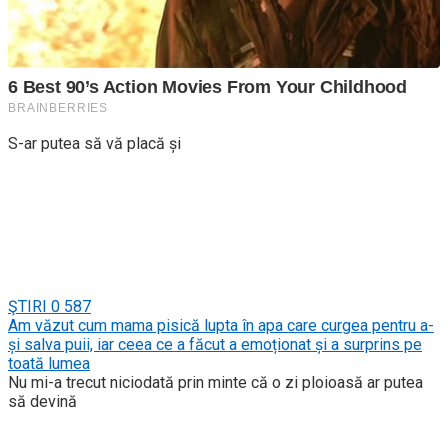
S-ar putea să vă placă și
ŞTIRI
0
587
Am văzut cum mama pisică lupta în apa care curgea pentru a-
și salva puii, iar ceea ce a făcut a emoționat și a surprins pe
toată lumea
Nu mi-a trecut niciodată prin minte că o zi ploioasă ar putea
să devină