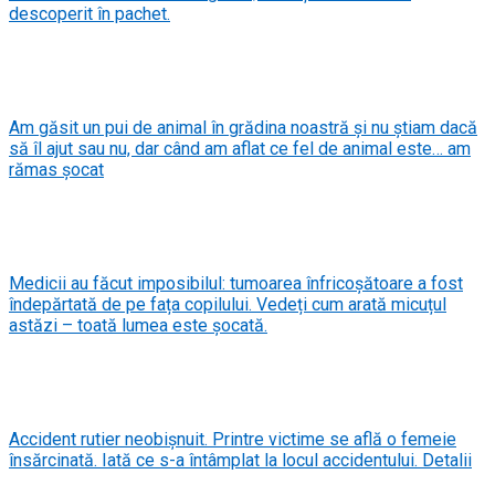
descoperit în pachet.
Am găsit un pui de animal în grădina noastră și nu știam dacă
să îl ajut sau nu, dar când am aflat ce fel de animal este… am
rămas șocat
Medicii au făcut imposibilul: tumoarea înfricoșătoare a fost
îndepărtată de pe fața copilului. Vedeți cum arată micuțul
astăzi – toată lumea este șocată.
Accident rutier neobișnuit. Printre victime se află o femeie
însărcinată. Iată ce s-a întâmplat la locul accidentului. Detalii