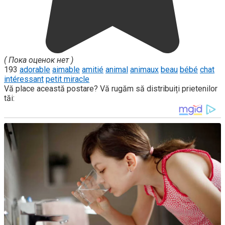
( Пока оценок нет )
193
adorable
aimable
amitié
animal
animaux
beau
bébé
chat
intéressant
petit miracle
Vă place această postare? Vă rugăm să distribuiți prietenilor
tăi: