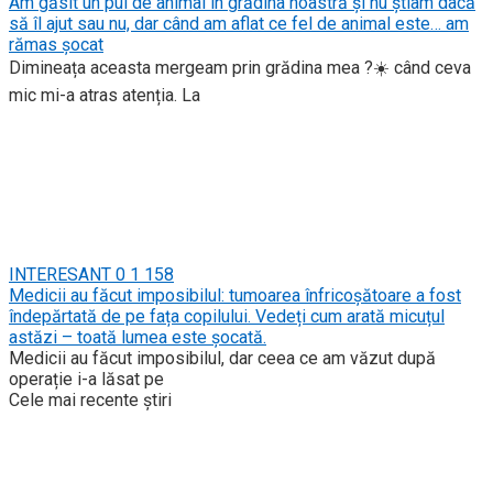
Am găsit un pui de animal în grădina noastră și nu știam dacă
să îl ajut sau nu, dar când am aflat ce fel de animal este… am
rămas șocat
Dimineața aceasta mergeam prin grădina mea ?☀️ când ceva
mic mi-a atras atenția. La
INTERESANT
0
1 158
Medicii au făcut imposibilul: tumoarea înfricoșătoare a fost
îndepărtată de pe fața copilului. Vedeți cum arată micuțul
astăzi – toată lumea este șocată.
Medicii au făcut imposibilul, dar ceea ce am văzut după
operație i-a lăsat pe
Cele mai recente știri