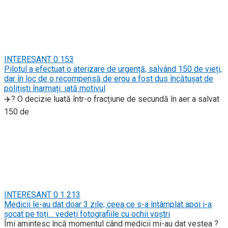
INTERESANT
0
153
Pilotul a efectuat o aterizare de urgență, salvând 150 de vieți,
dar în loc de o recompensă de erou a fost dus încătușat de
polițiști înarmați: iată motivul
✈️? O decizie luată într-o fracțiune de secundă în aer a salvat
150 de
INTERESANT
0
1 213
Medicii le-au dat doar 3 zile; ceea ce s-a întâmplat apoi i-a
șocat pe toți… vedeți fotografiile cu ochii voștri
Îmi amintesc încă momentul când medicii mi-au dat vestea ?