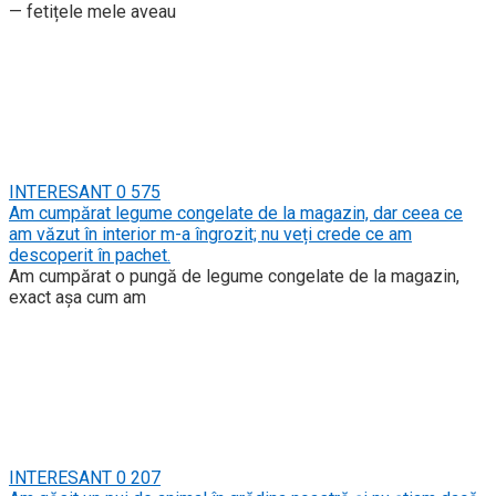
— fetițele mele aveau
INTERESANT
0
575
Am cumpărat legume congelate de la magazin, dar ceea ce
am văzut în interior m-a îngrozit; nu veți crede ce am
descoperit în pachet.
Am cumpărat o pungă de legume congelate de la magazin,
exact așa cum am
INTERESANT
0
207