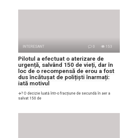
INTERESANT
0
153
Pilotul a efectuat o aterizare de
urgență, salvând 150 de vieți, dar în
loc de o recompensă de erou a fost
dus încătușat de polițiști înarmați:
iată motivul
✈️? O decizie luată într-o fracțiune de secundă în aer a
salvat 150 de