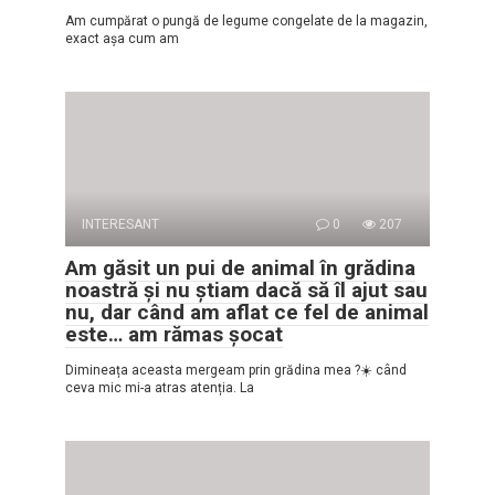
Am cumpărat o pungă de legume congelate de la magazin,
exact așa cum am
INTERESANT
0
207
Am găsit un pui de animal în grădina
noastră și nu știam dacă să îl ajut sau
nu, dar când am aflat ce fel de animal
este… am rămas șocat
Dimineața aceasta mergeam prin grădina mea ?☀️ când
ceva mic mi-a atras atenția. La