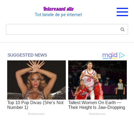
Перейти
Interesant site
к
Tot binele de pe internet
контенту
Поиск: