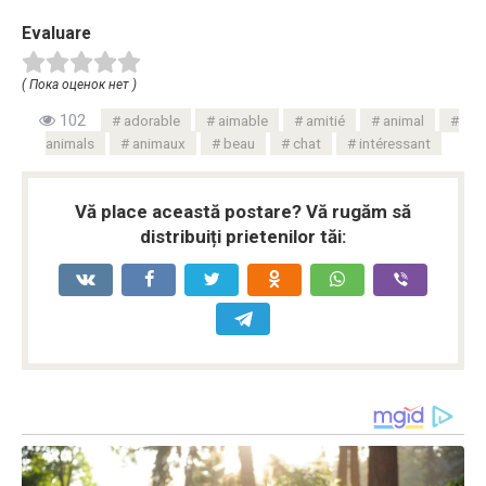
Evaluare
( Пока оценок нет )
102
adorable
aimable
amitié
animal
animals
animaux
beau
chat
intéressant
Vă place această postare? Vă rugăm să
distribuiți prietenilor tăi: