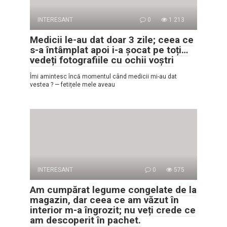
INTERESANT
0
1 213
Medicii le-au dat doar 3 zile; ceea ce
s-a întâmplat apoi i-a șocat pe toți…
vedeți fotografiile cu ochii voștri
Îmi amintesc încă momentul când medicii mi-au dat
vestea ? — fetițele mele aveau
INTERESANT
0
575
Am cumpărat legume congelate de la
magazin, dar ceea ce am văzut în
interior m-a îngrozit; nu veți crede ce
am descoperit în pachet.