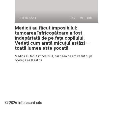
INTERESANT
0
1 158
Medicii au făcut imposibilul:
tumoarea înfricoșătoare a fost
îndepărtată de pe fața copilului.
Vedeți cum arată micuțul astăzi –
toată lumea este șocată.
Medicii au făcut imposibilul, dar ceea ce am văzut după
operație i-a lăsat pe
© 2026 Interesant site