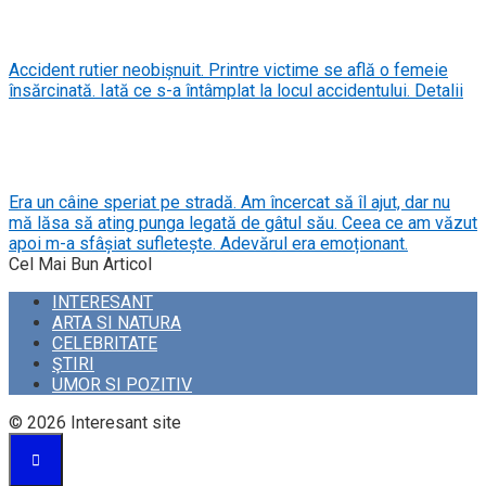
Accident rutier neobișnuit. Printre victime se află o femeie
însărcinată. Iată ce s-a întâmplat la locul accidentului. Detalii
Era un câine speriat pe stradă. Am încercat să îl ajut, dar nu
mă lăsa să ating punga legată de gâtul său. Ceea ce am văzut
apoi m-a sfâșiat sufletește. Adevărul era emoționant.
Cel Mai Bun Articol
INTERESANT
ARTA SI NATURA
CELEBRITATE
ŞTIRI
UMOR SI POZITIV
© 2026 Interesant site