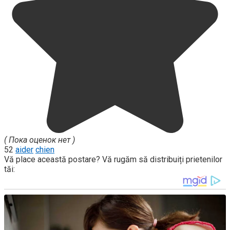
( Пока оценок нет )
52
aider
chien
Vă place această postare? Vă rugăm să distribuiți prietenilor
tăi: