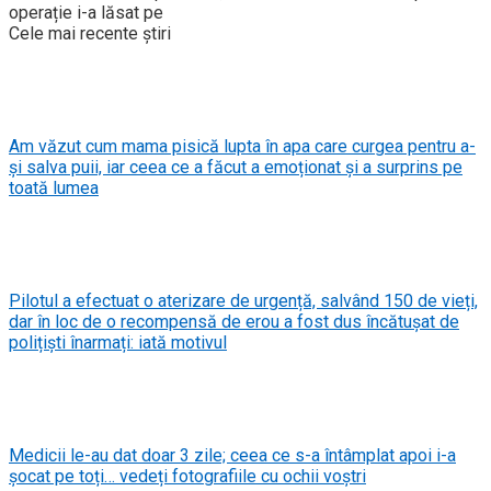
operație i-a lăsat pe
Cele mai recente știri
Am văzut cum mama pisică lupta în apa care curgea pentru a-
și salva puii, iar ceea ce a făcut a emoționat și a surprins pe
toată lumea
Pilotul a efectuat o aterizare de urgență, salvând 150 de vieți,
dar în loc de o recompensă de erou a fost dus încătușat de
polițiști înarmați: iată motivul
Medicii le-au dat doar 3 zile; ceea ce s-a întâmplat apoi i-a
șocat pe toți… vedeți fotografiile cu ochii voștri