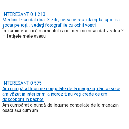
INTERESANT
0
1 213
Medicii le-au dat doar 3 zile; ceea ce s-a întâmplat apoi i-a
șocat pe toți… vedeți fotografiile cu ochii voștri
Îmi amintesc încă momentul când medicii mi-au dat vestea ?
— fetițele mele aveau
INTERESANT
0
575
Am cumpărat legume congelate de la magazin, dar ceea ce
am văzut în interior m-a îngrozit; nu veți crede ce am
descoperit în pachet.
Am cumpărat o pungă de legume congelate de la magazin,
exact așa cum am