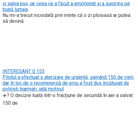
și salva puii, iar ceea ce a făcut a emoționat și a surprins pe
toată lumea
Nu mi-a trecut niciodată prin minte că o zi ploioasă ar putea
să devină
INTERESANT
0
153
Pilotul a efectuat o aterizare de urgență, salvând 150 de vieți,
dar în loc de o recompensă de erou a fost dus încătușat de
polițiști înarmați: iată motivul
✈️? O decizie luată într-o fracțiune de secundă în aer a salvat
150 de