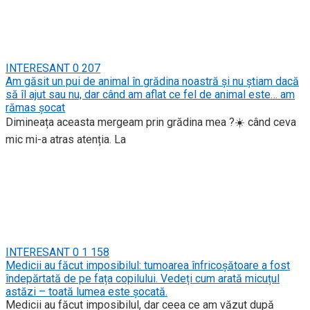
INTERESANT
0
207
Am găsit un pui de animal în grădina noastră și nu știam dacă
să îl ajut sau nu, dar când am aflat ce fel de animal este… am
rămas șocat
Dimineața aceasta mergeam prin grădina mea ?☀️ când ceva
mic mi-a atras atenția. La
INTERESANT
0
1 158
Medicii au făcut imposibilul: tumoarea înfricoșătoare a fost
îndepărtată de pe fața copilului. Vedeți cum arată micuțul
astăzi – toată lumea este șocată.
Medicii au făcut imposibilul, dar ceea ce am văzut după