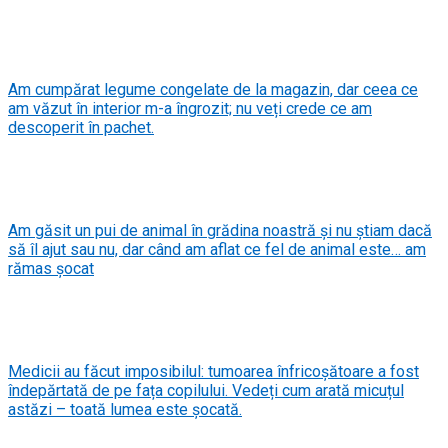
Am cumpărat legume congelate de la magazin, dar ceea ce
am văzut în interior m-a îngrozit; nu veți crede ce am
descoperit în pachet.
Am găsit un pui de animal în grădina noastră și nu știam dacă
să îl ajut sau nu, dar când am aflat ce fel de animal este… am
rămas șocat
Medicii au făcut imposibilul: tumoarea înfricoșătoare a fost
îndepărtată de pe fața copilului. Vedeți cum arată micuțul
astăzi – toată lumea este șocată.