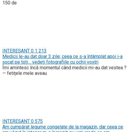
150 de
INTERESANT
0
1 213
Medicii le-au dat doar 3 zile; ceea ce s-a întâmplat apoi i-a
șocat pe toți… vedeți fotografiile cu ochii voștri
Îmi amintesc încă momentul când medicii mi-au dat vestea ?
— fetițele mele aveau
INTERESANT
0
575
Am cumpărat legume congelate de la magazin, dar ceea ce