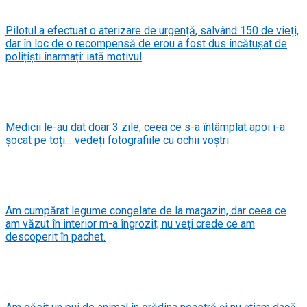
Pilotul a efectuat o aterizare de urgență, salvând 150 de vieți,
dar în loc de o recompensă de erou a fost dus încătușat de
polițiști înarmați: iată motivul
Medicii le-au dat doar 3 zile; ceea ce s-a întâmplat apoi i-a
șocat pe toți… vedeți fotografiile cu ochii voștri
Am cumpărat legume congelate de la magazin, dar ceea ce
am văzut în interior m-a îngrozit; nu veți crede ce am
descoperit în pachet.