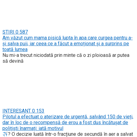
ŞTIRI
0
587
Am văzut cum mama pisică lupta în apa care curgea pentru a-
și salva puii, iar ceea ce a făcut a emoționat și a surprins pe
toată lumea
Nu mi-a trecut niciodată prin minte că o zi ploioasă ar putea
să devină
INTERESANT
0
153
Pilotul a efectuat o aterizare de urgență, salvând 150 de vieți,
dar în loc de o recompensă de erou a fost dus încătușat de
polițiști înarmați: iată motivul
? O decizie luată într-o fracțiune de secundă în aer a salvat