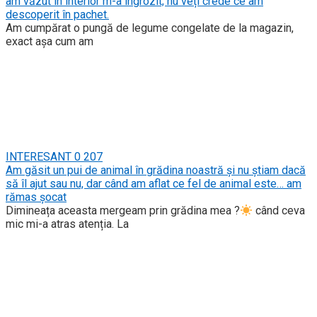
am văzut în interior m-a îngrozit; nu veți crede ce am
descoperit în pachet.
Am cumpărat o pungă de legume congelate de la magazin,
exact așa cum am
INTERESANT
0
207
Am găsit un pui de animal în grădina noastră și nu știam dacă
să îl ajut sau nu, dar când am aflat ce fel de animal este… am
rămas șocat
Dimineața aceasta mergeam prin grădina mea ?
când ceva
mic mi-a atras atenția. La