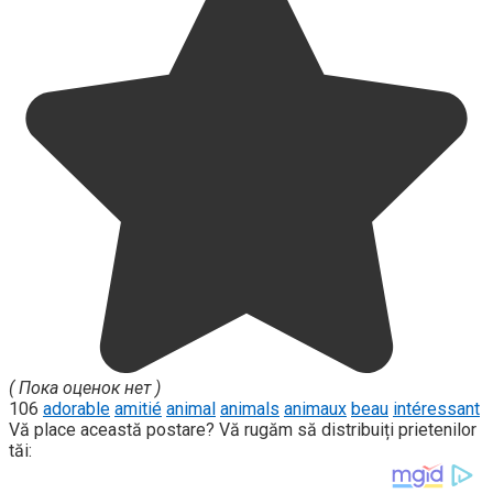
( Пока оценок нет )
106
adorable
amitié
animal
animals
animaux
beau
intéressant
Vă place această postare? Vă rugăm să distribuiți prietenilor
tăi: