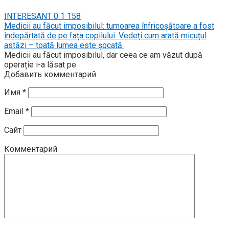
INTERESANT
0
1 158
Medicii au făcut imposibilul: tumoarea înfricoșătoare a fost
îndepărtată de pe fața copilului. Vedeți cum arată micuțul
astăzi – toată lumea este șocată.
Medicii au făcut imposibilul, dar ceea ce am văzut după
operație i-a lăsat pe
Добавить комментарий
Имя
*
Email
*
Сайт
Комментарий