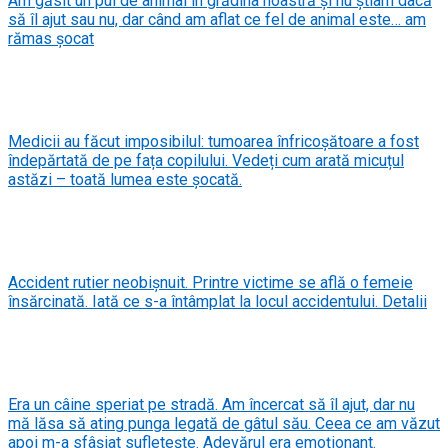
Am găsit un pui de animal în grădina noastră și nu știam dacă
să îl ajut sau nu, dar când am aflat ce fel de animal este… am
rămas șocat
Medicii au făcut imposibilul: tumoarea înfricoșătoare a fost
îndepărtată de pe fața copilului. Vedeți cum arată micuțul
astăzi – toată lumea este șocată.
Accident rutier neobișnuit. Printre victime se află o femeie
însărcinată. Iată ce s-a întâmplat la locul accidentului. Detalii
Era un câine speriat pe stradă. Am încercat să îl ajut, dar nu
mă lăsa să ating punga legată de gâtul său. Ceea ce am văzut
apoi m-a sfâșiat sufletește. Adevărul era emoționant.