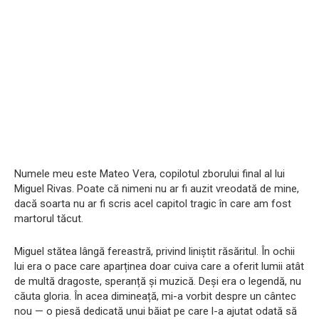
Numele meu este Mateo Vera, copilotul zborului final al lui
Miguel Rivas. Poate că nimeni nu ar fi auzit vreodată de mine,
dacă soarta nu ar fi scris acel capitol tragic în care am fost
martorul tăcut.​
Miguel stătea lângă fereastră, privind liniștit răsăritul. În ochii
lui era o pace care aparținea doar cuiva care a oferit lumii atât
de multă dragoste, speranță și muzică. Deși era o legendă, nu
căuta gloria. În acea dimineață, mi-a vorbit despre un cântec
nou — o piesă dedicată unui băiat pe care l-a ajutat odată să