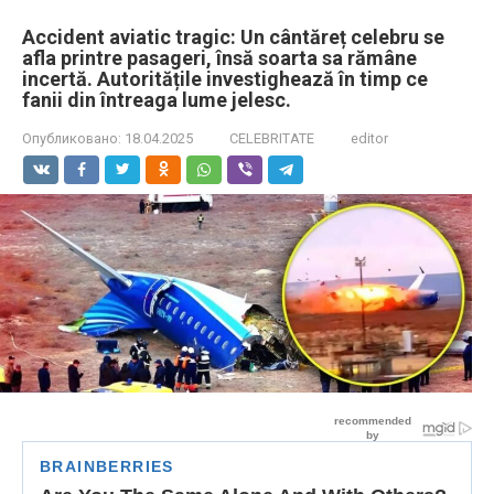
Accident aviatic tragic: Un cântăreț celebru se
afla printre pasageri, însă soarta sa rămâne
incertă. Autoritățile investighează în timp ce
fanii din întreaga lume jelesc.
Опубликовано:
18.04.2025
CELEBRITATE
editor