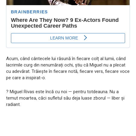
Acum, când cântecele lui răsună în fiecare colț al lumii, când
lacrimile curg din nenumărați ochi, știu că Miguel nu a plecat
cu adevărat. Trăiește în fiecare notă, fiecare vers, fiecare voce
pe care a inspirat-o.​
?️ Miguel Rivas este încă cu noi — pentru totdeauna. Nu a
temut moartea, căci sufletul său deja luase zborul — liber și
radiant.​