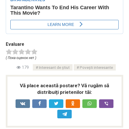
Evaluare
( Пока оценок нет )
179
Interesant de știut
Povești interesante
Vă place această postare? Vă rugăm să
distribuiți prietenilor tăi: