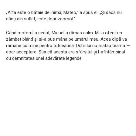
„Arta este o bătaie de inimă, Mateo,” a spus el. „Și dacă nu
cânți din suflet, este doar zgomot.”​
Când motorul a cedat, Miguel a rămas calm. Mi-a oferit un
zâmbet blând și și-a pus mâna pe umărul meu. Acea clipă va
rămâne cu mine pentru totdeauna. Ochii lui nu arătau teamă —
doar acceptare. Știa că acesta era sfârșitul și l-a întâmpinat
cu demnitatea unei adevărate legende.​