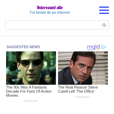
Перейти
Interesant site
к
Tot binele de pe internet
контенту
Поиск: