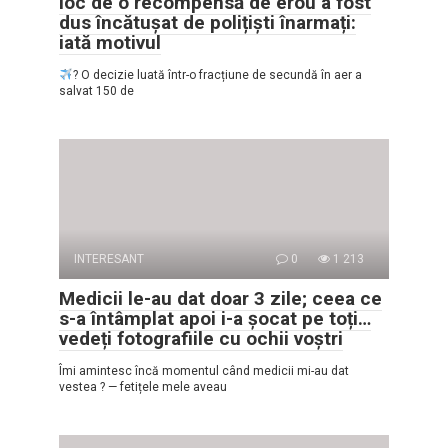
loc de o recompensă de erou a fost
dus încătușat de polițiști înarmați:
iată motivul
? O decizie luată într-o fracțiune de secundă în aer a
salvat 150 de
INTERESANT
0
1 213
Medicii le-au dat doar 3 zile; ceea ce
s-a întâmplat apoi i-a șocat pe toți…
vedeți fotografiile cu ochii voștri
Îmi amintesc încă momentul când medicii mi-au dat
vestea ? — fetițele mele aveau