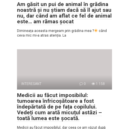
Am găsit un pui de animal în grădina
noastră și nu știam dacă să îl ajut sau
nu, dar când am aflat ce fel de animal
este… am rămas șocat
Dimineața aceasta mergeam prin grădina mea ?
când
ceva mic mi-a atras atenția. La
INTERESANT
0
1 158
Medicii au făcut imposibilul:
tumoarea înfricoșătoare a fost
îndepărtată de pe fața copilului.
Vedeți cum arată micuțul astăzi –
toată lumea este șocată.
Medicii au făcut imposibilul, dar ceea ce am văzut după