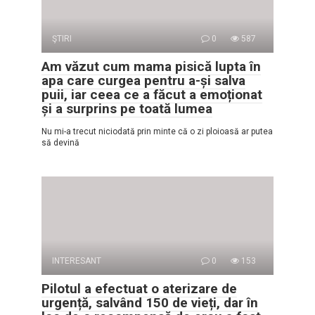
ŞTIRI
0
587
Am văzut cum mama pisică lupta în
apa care curgea pentru a-și salva
puii, iar ceea ce a făcut a emoționat
și a surprins pe toată lumea
Nu mi-a trecut niciodată prin minte că o zi ploioasă ar putea
să devină
INTERESANT
0
153
Pilotul a efectuat o aterizare de
urgență, salvând 150 de vieți, dar în