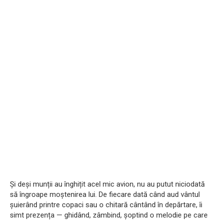
Și deși munții au înghițit acel mic avion, nu au putut niciodată
să îngroape moștenirea lui. De fiecare dată când aud vântul
șuierând printre copaci sau o chitară cântând în depărtare, îi
simt prezența — ghidând, zâmbind, șoptind o melodie pe care