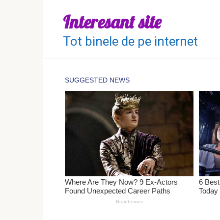
Перейти
Interesant site
к
контенту
Tot binele de pe internet