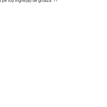
t pe toți înghețați de groază. ??