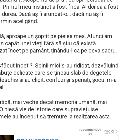
Primul meu instinct a fost frica. Al doilea a fost
ă durea. Dacă aș fi aruncat-o… dacă nu aș fi
rmin acel gând.
ilă, aproape un șoptit pe pielea mea. Atunci am
 capăt unei vieți fără să știu că există.
zat încet pe pământ, ținându-l ca pe ceva sacru.
cut încet ?. Spinii mici s-au ridicat, dezvăluind
lăbuțe delicate care se țineau slab de degetele
schis și au clipit, confuzi și speriați, șocul m-a
l.
 antică, mai veche decât memoria umană, mai
 piesă vie de istorie care supraviețuise
mele au început să tremure la realizarea asta.