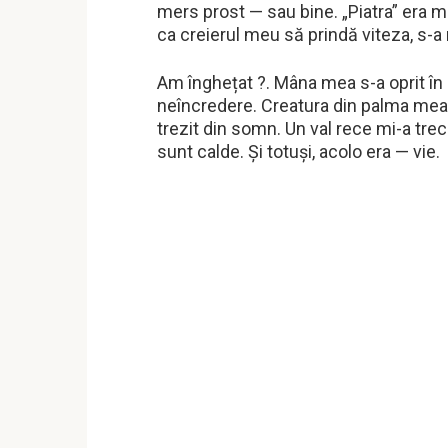
mers prost — sau bine. „Piatra” era mo
ca creierul meu să prindă viteza, s-a
Am înghețat ?. Mâna mea s-a oprit în a
neîncredere. Creatura din palma mea s
trezit din somn. Un val rece mi-a trec
sunt calde. Și totuși, acolo era — vie.