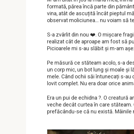
formată, părea încă parte din pământ. 
vina, atât de ascuțită încât pieptul m
observat moliciunea… nu voiam să te
S-a zvârlit din nou ❤️. O mișcare frag
realizat cât de aproape am fost să pun
Picioarele mi s-au slăbit și m-am așe
Pe măsură ce stăteam acolo, s-a desfă
un corp mic, un bot lung și moale și 
mele. Când ochii săi întunecați s-au de
lovit complet. Nu era doar orice anima
Era un pui de echidna ?. O creatură
veche decât curtea în care stăteam. O
prefăcându-se că nu există. Mâinile 