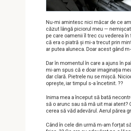
Nu-mi amintesc nici măcar de ce am o
căzut lângă piciorul meu — nemișcat
pe care oamenii îl trec cu vederea î
că era o piatră și mi-a trecut prin m
ar putea aluneca. Doar acest gând m-
Dar în momentul în care a ajuns în pa
mi-am spus că e doar imaginația mea.
dar clară. Pietrele nu se mișcă. Nic
oprește, iar timpul s-a încetinit. ??️
Inima mea a început să bată necontrol
să o arunc sau să mă uit mai atent? O
cerea să văd adevărul. Aerul părea gre
Când în cele din urmă m-am forțat să