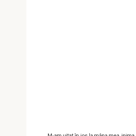
M-am uitat în jos la mâna mea, inima 