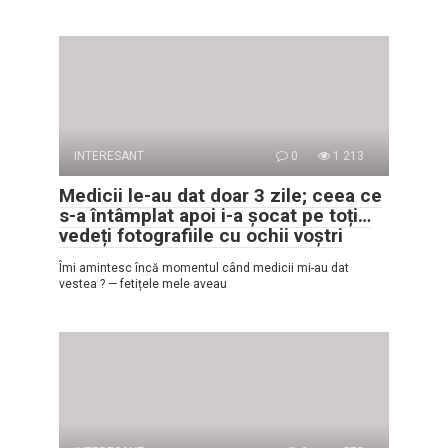
INTERESANT
0
1 213
Medicii le-au dat doar 3 zile; ceea ce
s-a întâmplat apoi i-a șocat pe toți…
vedeți fotografiile cu ochii voștri
Îmi amintesc încă momentul când medicii mi-au dat
vestea ? — fetițele mele aveau