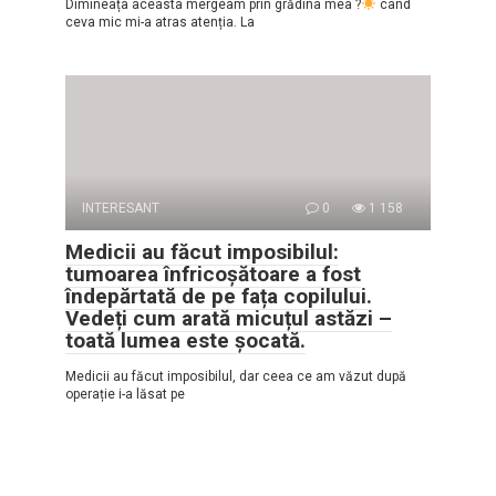
Dimineața aceasta mergeam prin grădina mea ?
când
ceva mic mi-a atras atenția. La
INTERESANT
0
1 158
Medicii au făcut imposibilul:
tumoarea înfricoșătoare a fost
îndepărtată de pe fața copilului.
Vedeți cum arată micuțul astăzi –
toată lumea este șocată.
Medicii au făcut imposibilul, dar ceea ce am văzut după
operație i-a lăsat pe