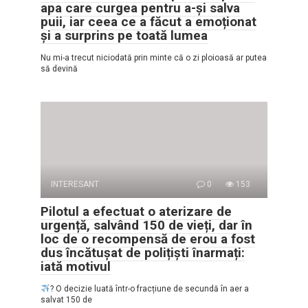
apa care curgea pentru a-și salva
puii, iar ceea ce a făcut a emoționat
și a surprins pe toată lumea
Nu mi-a trecut niciodată prin minte că o zi ploioasă ar putea
să devină
INTERESANT
0
153
Pilotul a efectuat o aterizare de
urgență, salvând 150 de vieți, dar în
loc de o recompensă de erou a fost
dus încătușat de polițiști înarmați:
iată motivul
? O decizie luată într-o fracțiune de secundă în aer a
salvat 150 de