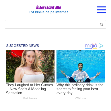
Перейти
Interesant site
к
Tot binele de pe internet
контенту
Поиск: