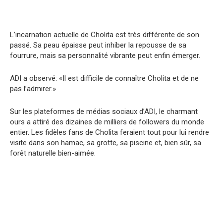
L’incarnation actuelle de Cholita est très différente de son
passé. Sa peau épaisse peut inhiber la repousse de sa
fourrure, mais sa personnalité vibrante peut enfin émerger.
ADI a observé: «Il est difficile de connaître Cholita et de ne
pas l’admirer.»
Sur les plateformes de médias sociaux d’ADI, le charmant
ours a attiré des dizaines de milliers de followers du monde
entier. Les fidèles fans de Cholita feraient tout pour lui rendre
visite dans son hamac, sa grotte, sa piscine et, bien sûr, sa
forêt naturelle bien-aimée.