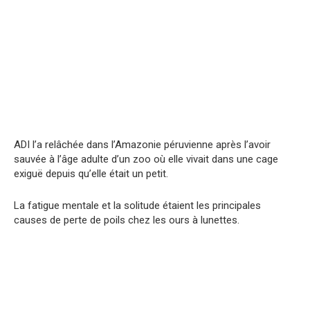
ADI l’a relâchée dans l’Amazonie péruvienne après l’avoir
sauvée à l’âge adulte d’un zoo où elle vivait dans une cage
exiguë depuis qu’elle était un petit.
La fatigue mentale et la solitude étaient les principales
causes de perte de poils chez les ours à lunettes.