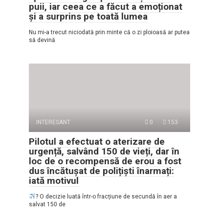
puii, iar ceea ce a făcut a emoționat
și a surprins pe toată lumea
Nu mi-a trecut niciodată prin minte că o zi ploioasă ar putea
să devină
INTERESANT
0
153
Pilotul a efectuat o aterizare de
urgență, salvând 150 de vieți, dar în
loc de o recompensă de erou a fost
dus încătușat de polițiști înarmați:
iată motivul
? O decizie luată într-o fracțiune de secundă în aer a
salvat 150 de