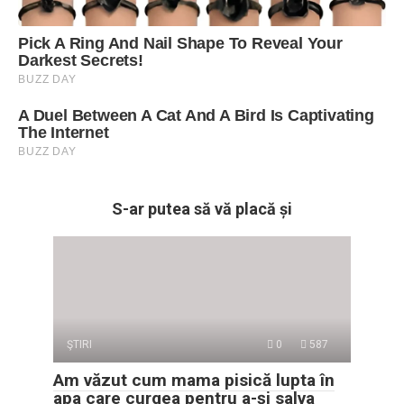
S-ar putea să vă placă și
ŞTIRI
0
587
Am văzut cum mama pisică lupta în
apa care curgea pentru a-și salva