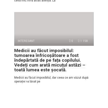
ceva mic mi-a atras atenția. La
INTERESANT
0
1 158
Medicii au făcut imposibilul:
tumoarea înfricoșătoare a fost
îndepărtată de pe fața copilului.
Vedeți cum arată micuțul astăzi –
toată lumea este șocată.
Medicii au făcut imposibilul, dar ceea ce am văzut după
operație i-a lăsat pe