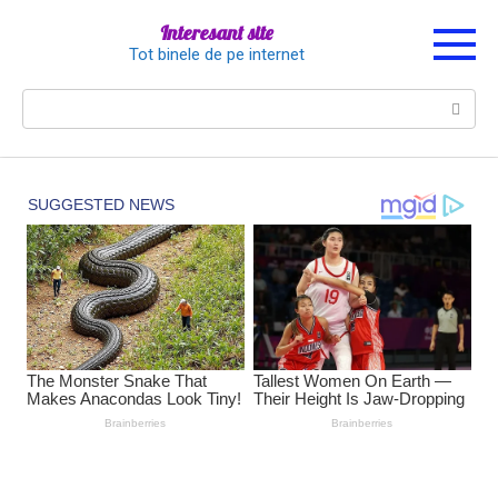
Перейти
Interesant site
к
Tot binele de pe internet
контенту
Поиск: