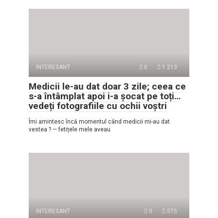
INTERESANT
0
1 213
Medicii le-au dat doar 3 zile; ceea ce
s-a întâmplat apoi i-a șocat pe toți…
vedeți fotografiile cu ochii voștri
Îmi amintesc încă momentul când medicii mi-au dat
vestea ? — fetițele mele aveau
INTERESANT
0
575