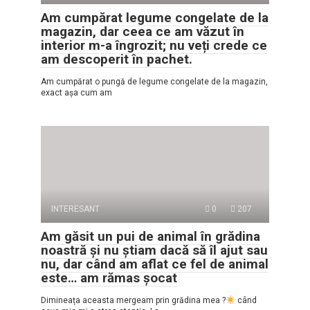
Am cumpărat legume congelate de la
magazin, dar ceea ce am văzut în
interior m-a îngrozit; nu veți crede ce
am descoperit în pachet.
Am cumpărat o pungă de legume congelate de la magazin,
exact așa cum am
INTERESANT
0
207
Am găsit un pui de animal în grădina
noastră și nu știam dacă să îl ajut sau
nu, dar când am aflat ce fel de animal
este… am rămas șocat
Dimineața aceasta mergeam prin grădina mea ?
când