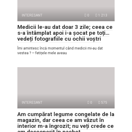
INTERESANT
0
1 213
Medicii le-au dat doar 3 zile; ceea ce
s-a întâmplat apoi i-a șocat pe toți…
vedeți fotografiile cu ochii voștri
Îmi amintesc încă momentul când medicii mi-au dat
vestea ? — fetițele mele aveau
INTERESANT
0
575
Am cumpărat legume congelate de la
magazin, dar ceea ce am văzut în
interior m-a îngrozit; nu veți crede ce
am descoperit în pachet.