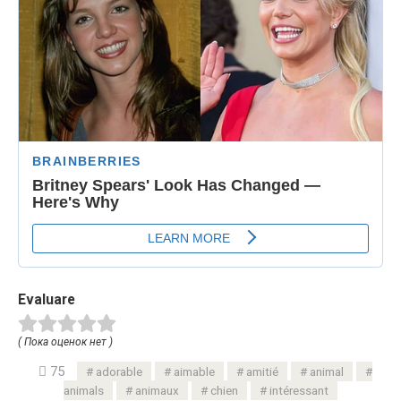
Evaluare
( Пока оценок нет )
75
adorable
aimable
amitié
animal
animals
animaux
chien
intéressant