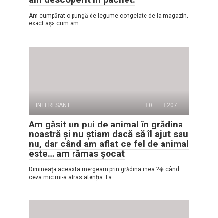
Am cumpărat o pungă de legume congelate de la magazin,
exact așa cum am
INTERESANT
0
207
Am găsit un pui de animal în grădina
noastră și nu știam dacă să îl ajut sau
nu, dar când am aflat ce fel de animal
este… am rămas șocat
Dimineața aceasta mergeam prin grădina mea ?☀️ când
ceva mic mi-a atras atenția. La