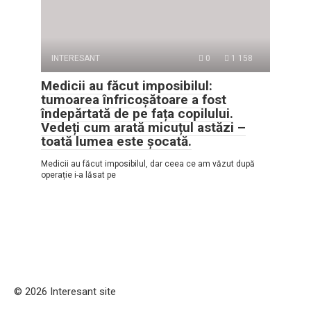
INTERESANT
0
1 158
Medicii au făcut imposibilul:
tumoarea înfricoșătoare a fost
îndepărtată de pe fața copilului.
Vedeți cum arată micuțul astăzi –
toată lumea este șocată.
Medicii au făcut imposibilul, dar ceea ce am văzut după
operație i-a lăsat pe
© 2026 Interesant site