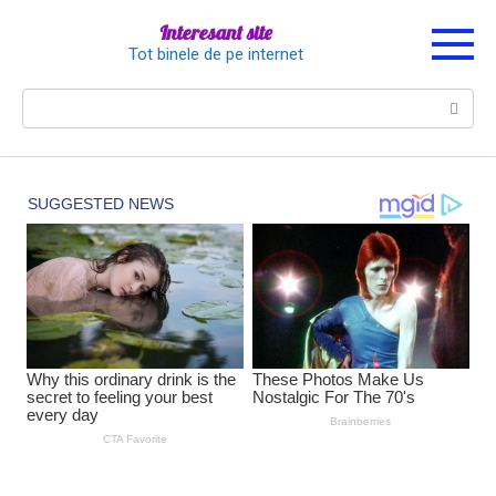
Перейти
Interesant site
к
Tot binele de pe internet
контенту
Поиск: