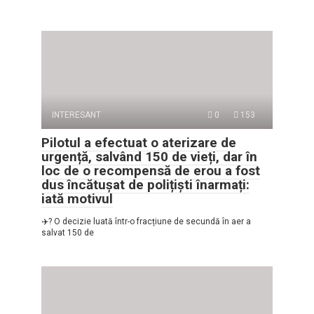
INTERESANT
0
153
Pilotul a efectuat o aterizare de
urgență, salvând 150 de vieți, dar în
loc de o recompensă de erou a fost
dus încătușat de polițiști înarmați:
iată motivul
✈️? O decizie luată într-o fracțiune de secundă în aer a
salvat 150 de