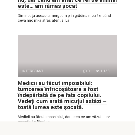
este… am rămas șocat
Dimineața aceasta mergeam prin grădina mea ?☀️ când
ceva mic mi-a atras atenția. La
INTERESANT
0
1 158
Medicii au făcut imposibilul:
tumoarea înfricoșătoare a fost
îndepărtată de pe fața copilului.
Vedeți cum arată micuțul astăzi –
toată lumea este șocată.
Medicii au făcut imposibilul, dar ceea ce am văzut după
operație i-a lăsat pe