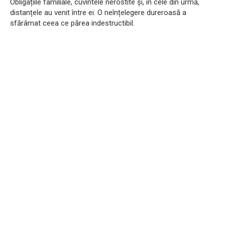
Obligațiile familiale, cuvintele nerostite și, în cele din urmă,
distanțele au venit între ei. O neînțelegere dureroasă a
sfărâmat ceea ce părea indestructibil.