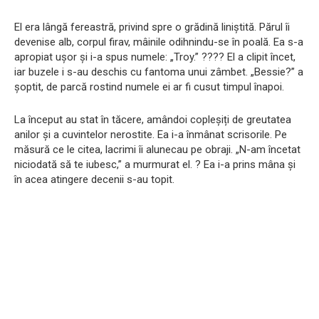
El era lângă fereastră, privind spre o grădină liniștită. Părul îi
devenise alb, corpul firav, mâinile odihnindu-se în poală. Ea s-a
apropiat ușor și i-a spus numele: „Troy.” ???? El a clipit încet,
iar buzele i s-au deschis cu fantoma unui zâmbet. „Bessie?” a
șoptit, de parcă rostind numele ei ar fi cusut timpul înapoi.
La început au stat în tăcere, amândoi copleșiți de greutatea
anilor și a cuvintelor nerostite. Ea i-a înmânat scrisorile. Pe
măsură ce le citea, lacrimi îi alunecau pe obraji. „N-am încetat
niciodată să te iubesc,” a murmurat el. ? Ea i-a prins mâna și
în acea atingere decenii s-au topit.