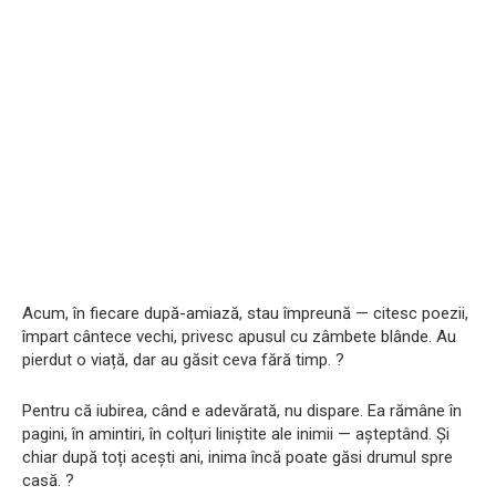
Acum, în fiecare după-amiază, stau împreună — citesc poezii,
împart cântece vechi, privesc apusul cu zâmbete blânde. Au
pierdut o viață, dar au găsit ceva fără timp. ?
Pentru că iubirea, când e adevărată, nu dispare. Ea rămâne în
pagini, în amintiri, în colțuri liniștite ale inimii — așteptând. Și
chiar după toți acești ani, inima încă poate găsi drumul spre
casă. ?️