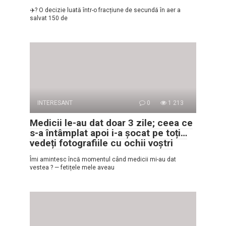
✈️? O decizie luată într-o fracțiune de secundă în aer a
salvat 150 de
INTERESANT
0
1 213
Medicii le-au dat doar 3 zile; ceea ce
s-a întâmplat apoi i-a șocat pe toți…
vedeți fotografiile cu ochii voștri
Îmi amintesc încă momentul când medicii mi-au dat
vestea ? — fetițele mele aveau