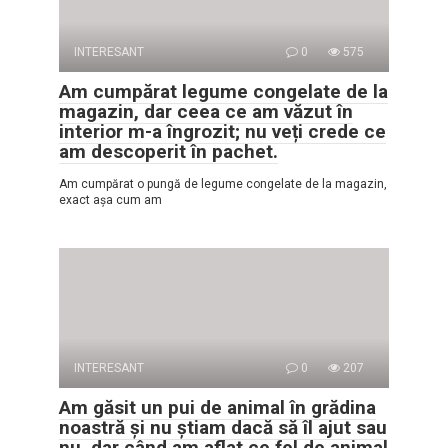
INTERESANT
0
575
Am cumpărat legume congelate de la
magazin, dar ceea ce am văzut în
interior m-a îngrozit; nu veți crede ce
am descoperit în pachet.
Am cumpărat o pungă de legume congelate de la magazin,
exact așa cum am
INTERESANT
0
207
Am găsit un pui de animal în grădina
noastră și nu știam dacă să îl ajut sau
nu, dar când am aflat ce fel de animal