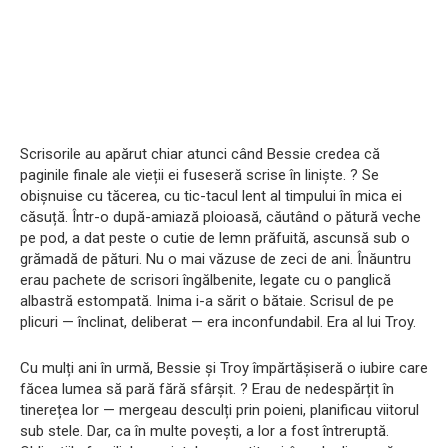
Scrisorile au apărut chiar atunci când Bessie credea că
paginile finale ale vieții ei fuseseră scrise în liniște. ? Se
obișnuise cu tăcerea, cu tic-tacul lent al timpului în mica ei
căsuță. Într-o după-amiază ploioasă, căutând o pătură veche
pe pod, a dat peste o cutie de lemn prăfuită, ascunsă sub o
grămadă de pături. Nu o mai văzuse de zeci de ani. Înăuntru
erau pachete de scrisori îngălbenite, legate cu o panglică
albastră estompată. Inima i-a sărit o bătaie. Scrisul de pe
plicuri — înclinat, deliberat — era inconfundabil. Era al lui Troy.
Cu mulți ani în urmă, Bessie și Troy împărtășiseră o iubire care
făcea lumea să pară fără sfârșit. ? Erau de nedespărțit în
tinerețea lor — mergeau desculți prin poieni, planificau viitorul
sub stele. Dar, ca în multe povești, a lor a fost întreruptă.