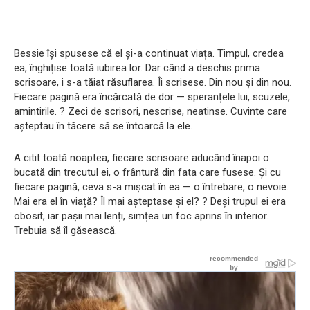
Bessie își spusese că el și-a continuat viața. Timpul, credea
ea, înghițise toată iubirea lor. Dar când a deschis prima
scrisoare, i s-a tăiat răsuflarea. Îi scrisese. Din nou și din nou.
Fiecare pagină era încărcată de dor — speranțele lui, scuzele,
amintirile. ? Zeci de scrisori, nescrise, neatinse. Cuvinte care
așteptau în tăcere să se întoarcă la ele.
A citit toată noaptea, fiecare scrisoare aducând înapoi o
bucată din trecutul ei, o frântură din fata care fusese. Și cu
fiecare pagină, ceva s-a mișcat în ea — o întrebare, o nevoie.
Mai era el în viață? Îl mai așteptase și el? ? Deși trupul ei era
obosit, iar pașii mai lenți, simțea un foc aprins în interior.
Trebuia să îl găsească.