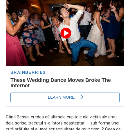
Când Bessie credea că ultimele capitole ale vieții sale erau
deja scrise, trecutul s-a întors neașteptat — sub forma unei
cutii prăfuite și a unor scrisori uitate de mult timp. ? Ceea ce