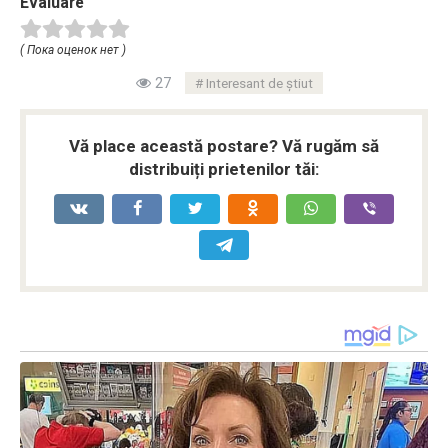
Evaluare
( Пока оценок нет )
27
Interesant de știut
Vă place această postare? Vă rugăm să
distribuiți prietenilor tăi: