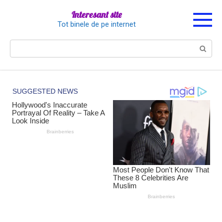
Перейти
Interesant site
к
Tot binele de pe internet
контенту
Поиск: