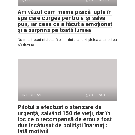
Am văzut cum mama pisică lupta în
apa care curgea pentru a-și salva
puii, iar ceea ce a făcut a emoționat
și a surprins pe toată lumea
Nu mi-a trecut niciodată prin minte că o zi ploioasă ar putea
să devină
INTERESANT
0
153
Pilotul a efectuat o aterizare de
urgență, salvând 150 de vieți, dar în
loc de o recompensă de erou a fost
dus încătușat de polițiști înarmați:
iată motivul