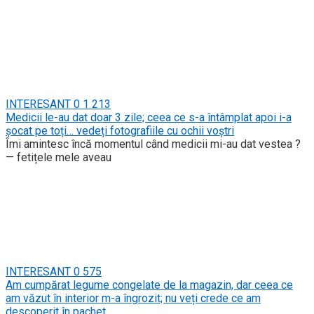
INTERESANT
0
1 213
Medicii le-au dat doar 3 zile; ceea ce s-a întâmplat apoi i-a
șocat pe toți… vedeți fotografiile cu ochii voștri
Îmi amintesc încă momentul când medicii mi-au dat vestea ?
— fetițele mele aveau
INTERESANT
0
575
Am cumpărat legume congelate de la magazin, dar ceea ce
am văzut în interior m-a îngrozit; nu veți crede ce am
descoperit în pachet.