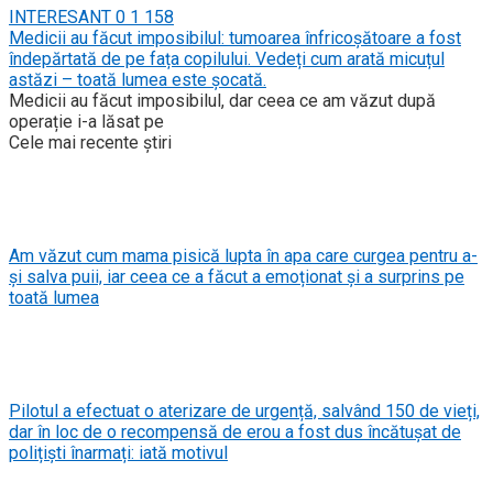
INTERESANT
0
1 158
Medicii au făcut imposibilul: tumoarea înfricoșătoare a fost
îndepărtată de pe fața copilului. Vedeți cum arată micuțul
astăzi – toată lumea este șocată.
Medicii au făcut imposibilul, dar ceea ce am văzut după
operație i-a lăsat pe
Cele mai recente știri
Am văzut cum mama pisică lupta în apa care curgea pentru a-
și salva puii, iar ceea ce a făcut a emoționat și a surprins pe
toată lumea
Pilotul a efectuat o aterizare de urgență, salvând 150 de vieți,
dar în loc de o recompensă de erou a fost dus încătușat de
polițiști înarmați: iată motivul