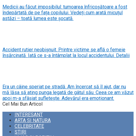
Medicii au făcut imposibilul: tumoarea înfricoșătoare a fost
îndepărtată de pe fața copilului. Vedeți cum arată micuțul
astăzi – toată lumea este șocată.
Accident rutier neobișnuit. Printre victime se află o femeie
însărcinată. Iată ce s-a întâmplat la locul accidentului. Detalii
Era un câine speriat pe stradă. Am încercat să îl ajut, dar nu
mă lăsa să ating punga legată de gâtul său. Ceea ce am văzut
apoi m-a sfâșiat sufletește. Adevărul era emoționant.
Cel Mai Bun Articol
INTERESANT
ARTA SI NATURA
CELEBRITATE
ŞTIRI