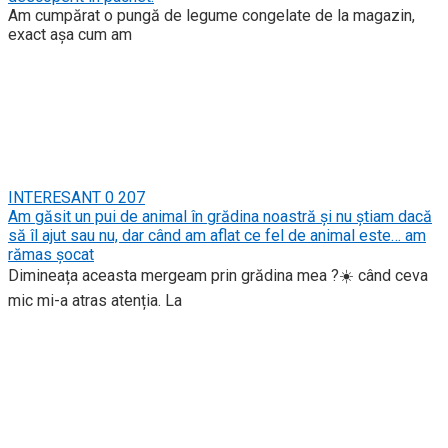
Am cumpărat o pungă de legume congelate de la magazin,
exact așa cum am
INTERESANT
0
207
Am găsit un pui de animal în grădina noastră și nu știam dacă
să îl ajut sau nu, dar când am aflat ce fel de animal este… am
rămas șocat
Dimineața aceasta mergeam prin grădina mea ?☀️ când ceva
mic mi-a atras atenția. La