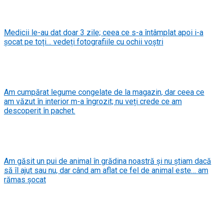
Medicii le-au dat doar 3 zile; ceea ce s-a întâmplat apoi i-a
șocat pe toți… vedeți fotografiile cu ochii voștri
Am cumpărat legume congelate de la magazin, dar ceea ce
am văzut în interior m-a îngrozit; nu veți crede ce am
descoperit în pachet.
Am găsit un pui de animal în grădina noastră și nu știam dacă
să îl ajut sau nu, dar când am aflat ce fel de animal este… am
rămas șocat