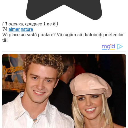
(
1
оценка, среднее
1
из
5
)
74
aimer
nature
Vă place această postare? Vă rugăm să distribuiți prietenilor
tăi: