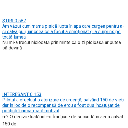
ŞTIRI
0
587
Am văzut cum mama pisică lupta în apa care curgea pentru a-
și salva puii, iar ceea ce a făcut a emoționat și a surprins pe
toată lumea
Nu mi-a trecut niciodată prin minte că o zi ploioasă ar putea
să devină
INTERESANT
0
153
Pilotul a efectuat o aterizare de urgență, salvând 150 de vieți,
dar în loc de o recompensă de erou a fost dus încătușat de
polițiști înarmați: iată motivul
✈️? O decizie luată într-o fracțiune de secundă în aer a salvat
150 de