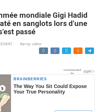
mée mondiale Gigi Hadid
até en sanglots lors d’une
s’est passé
RESANT
Автор:
editor