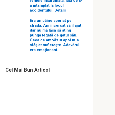
femeie însărcinată. Iată ce s-
a întâmplat la locul
accidentului. Detalii
Era un câine speriat pe
stradă. Am încercat să îl ajut,
dar nu mă lăsa să ating
punga legată de gâtul său.
Ceea ce am văzut apoi m-a
sfâșiat sufletește. Adevărul
era emoționant.
Cel Mai Bun Articol