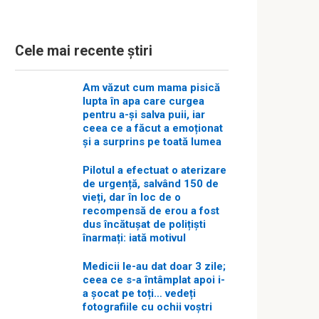
Cele mai recente știri
Am văzut cum mama pisică
lupta în apa care curgea
pentru a-și salva puii, iar
ceea ce a făcut a emoționat
și a surprins pe toată lumea
Pilotul a efectuat o aterizare
de urgență, salvând 150 de
vieți, dar în loc de o
recompensă de erou a fost
dus încătușat de polițiști
înarmați: iată motivul
Medicii le-au dat doar 3 zile;
ceea ce s-a întâmplat apoi i-
a șocat pe toți… vedeți
fotografiile cu ochii voștri