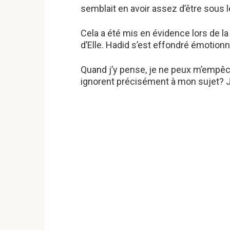
semblait en avoir assez d’être sous l
Cela a été mis en évidence lors de la
d’Elle. Hadid s’est effondré émotio
Quand j’y pense, je ne peux m’empêc
ignorent précisément à mon sujet? J