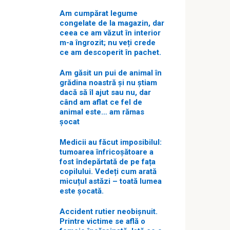
Am cumpărat legume
congelate de la magazin, dar
ceea ce am văzut în interior
m-a îngrozit; nu veți crede
ce am descoperit în pachet.
Am găsit un pui de animal în
grădina noastră și nu știam
dacă să îl ajut sau nu, dar
când am aflat ce fel de
animal este… am rămas
șocat
Medicii au făcut imposibilul:
tumoarea înfricoșătoare a
fost îndepărtată de pe fața
copilului. Vedeți cum arată
micuțul astăzi – toată lumea
este șocată.
Accident rutier neobișnuit.
Printre victime se află o