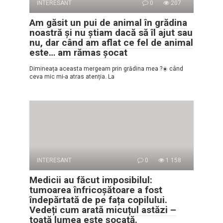
INTERESANT
0
207
Am găsit un pui de animal în grădina
noastră și nu știam dacă să îl ajut sau
nu, dar când am aflat ce fel de animal
este… am rămas șocat
Dimineața aceasta mergeam prin grădina mea ?☀️ când
ceva mic mi-a atras atenția. La
INTERESANT
0
1 158
Medicii au făcut imposibilul:
tumoarea înfricoșătoare a fost
îndepărtată de pe fața copilului.
Vedeți cum arată micuțul astăzi –
toată lumea este șocată.