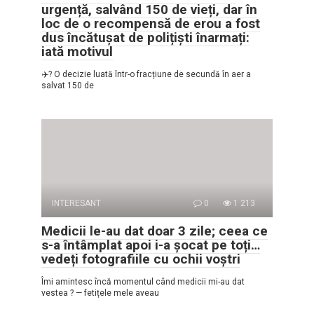
urgență, salvând 150 de vieți, dar în
loc de o recompensă de erou a fost
dus încătușat de polițiști înarmați:
iată motivul
✈️? O decizie luată într-o fracțiune de secundă în aer a
salvat 150 de
INTERESANT
0
1 213
Medicii le-au dat doar 3 zile; ceea ce
s-a întâmplat apoi i-a șocat pe toți…
vedeți fotografiile cu ochii voștri
Îmi amintesc încă momentul când medicii mi-au dat
vestea ? — fetițele mele aveau