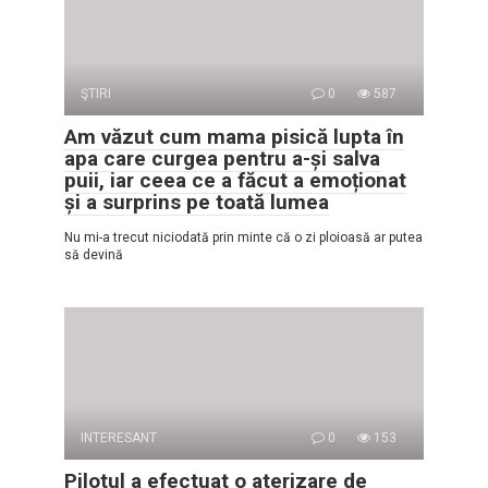
ŞTIRI
0
587
Am văzut cum mama pisică lupta în
apa care curgea pentru a-și salva
puii, iar ceea ce a făcut a emoționat
și a surprins pe toată lumea
Nu mi-a trecut niciodată prin minte că o zi ploioasă ar putea
să devină
INTERESANT
0
153
Pilotul a efectuat o aterizare de