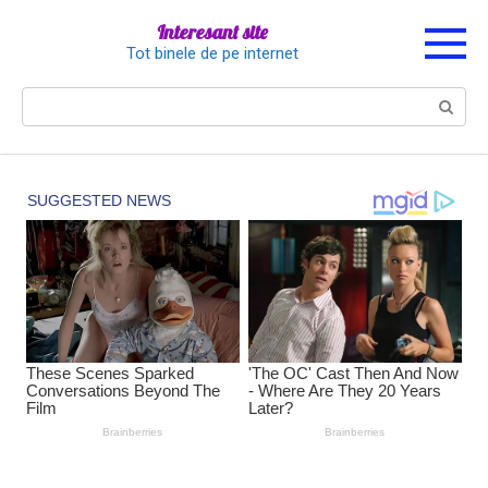
Перейти
Interesant site
к
Tot binele de pe internet
контенту
Поиск: