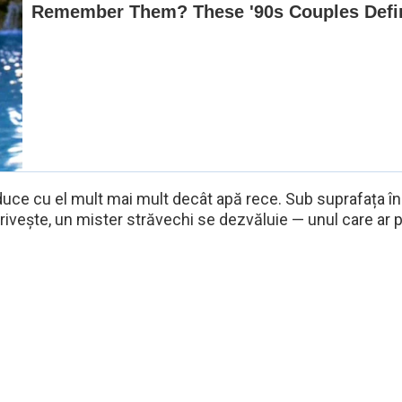
 aduce cu el mult mai mult decât apă rece. Sub suprafața îng
ivește, un mister străvechi se dezvăluie — unul care ar pu