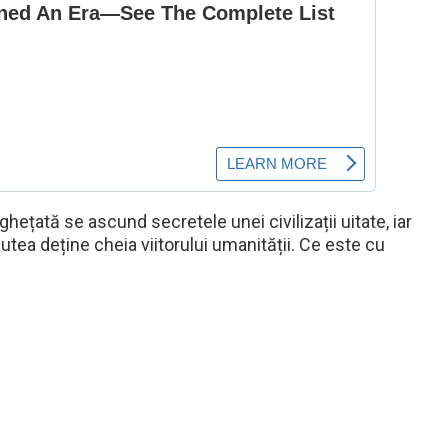
hețată se ascund secretele unei civilizații uitate, iar
tea deține cheia viitorului umanității. Ce este cu