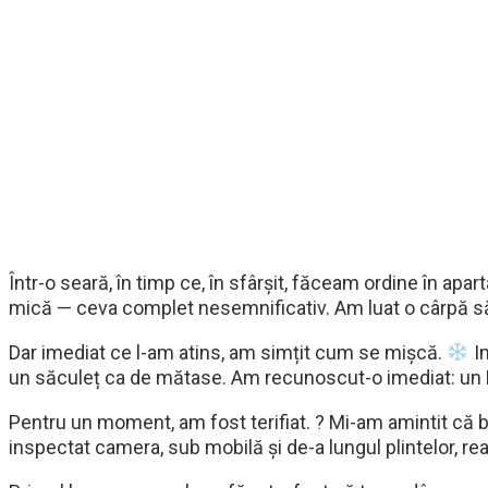
Într-o seară, în timp ce, în sfârșit, făceam ordine în ap
mică — ceva complet nesemnificativ. Am luat o cârpă să-
Dar imediat ce l-am atins, am simțit cum se mișcă.
In
un săculeț ca de mătase. Am recunoscut-o imediat: un P
Pentru un moment, am fost terifiat. ? Mi-am amintit că b
inspectat camera, sub mobilă și de-a lungul plintelor, r