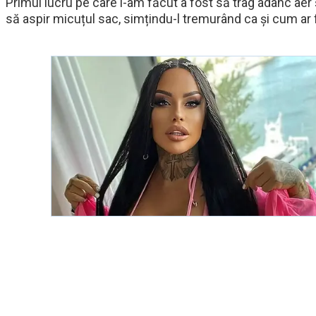
Primul lucru pe care l-am făcut a fost să trag adânc aer 
să aspir micuțul sac, simțindu-l tremurând ca și cum ar fi 