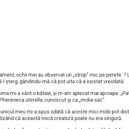
artament, ochii mei au observat un „strop” mic pe perete. 
l șterg, gândindu-mă că pot uita că a existat vreodată.
ima mi-a sărit o bătaie, și m-am aplecat mai aproape. „Pata
hereoeca uterella, cunoscut și ca „molia sac”.
unicul meu mi-a spus odată că aceste mici molii pot distr
ealizând că această mică creatură poate nu era singură.