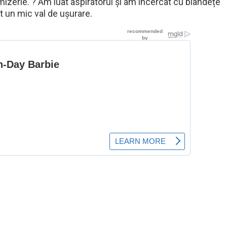
mizerie. ? Am luat aspiratorul și am încercat cu blândețe
it un mic val de ușurare.