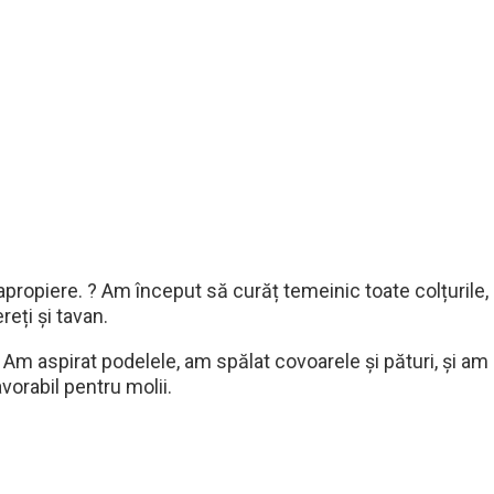
apropiere. ?️ Am început să curăț temeinic toate colțurile, c
eți și tavan.
 Am aspirat podelele, am spălat covoarele și pături, și am
vorabil pentru molii.