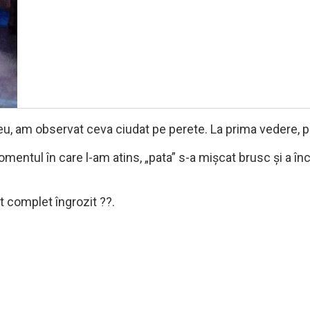
u, am observat ceva ciudat pe perete. La prima vedere, p
momentul în care l-am atins, „pata” s-a mișcat brusc și a în
t complet îngrozit ??.