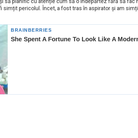
și să planific cu atenție cum să o îndepărtez fără să fac 
simțit pericolul. Încet, a fost tras în aspirator și am simț