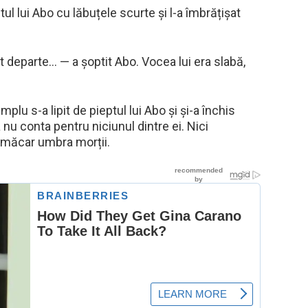
ptul lui Abo cu lăbuțele scurte și l-a îmbrățișat
departe… — a șoptit Abo. Vocea lui era slabă,
implu s-a lipit de pieptul lui Abo și și-a închis
nu conta pentru niciunul dintre ei. Nici
ci măcar umbra morții.