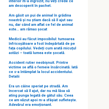
interior m-a îngrozit; nu veți crede ce
am descoperit în pachet.
Am găsit un pui de animal în grădina
noastră și nu știam dacă să îl ajut sau
nu, dar când am aflat ce fel de animal
este… am rămas șocat
Medicii au făcut imposibilul: tumoarea
înfricoșătoare a fost îndepărtată de pe
fața copilului. Vedeți cum arată micuțul
astăzi – toată lumea este șocată.
Accident rutier neobișnuit. Printre
victime se află o femeie însărcinată. Iată
ce s-a întâmplat la locul accidentului.
Detalii
Era un câine speriat pe stradă. Am
încercat să îl ajut, dar nu mă lăsa să
ating punga legată de gâtul său. Ceea
ce am văzut apoi m-a sfâșiat sufletește.
Adevărul era emoționant.