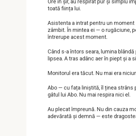
Ore în șir, au respirat pur și simplu 
toată ființa lui.
Asistenta a intrat pentru un moment să 
zâmbit. În mintea ei — o rugăciune,
întrerupe acest moment.
Când s-a întors seara, lumina blândă p
lipsea. A tras adânc aer în piept și a s
Monitorul era tăcut. Nu mai era niciun
Abo — cu fața liniștită, îl ținea strâns
gâtul lui Abo. Nu mai respira nici el.
Au plecat împreună. Nu din cauza morți
adevărată și demnă — este dragostea, 