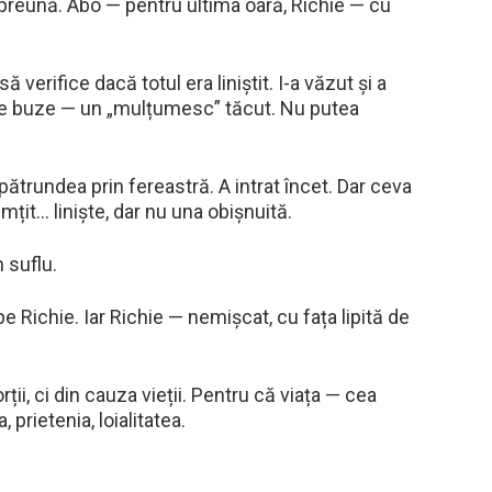
împreună. Abo — pentru ultima oară, Richie — cu
verifice dacă totul era liniștit. I-a văzut și a
 pe buze — un „mulțumesc” tăcut. Nu putea
ătrundea prin fereastră. A intrat încet. Dar ceva
imțit… liniște, dar nu una obișnuită.
 suflu.
 pe Richie. Iar Richie — nemișcat, cu fața lipită de
i, ci din cauza vieții. Pentru că viața — cea
prietenia, loialitatea.