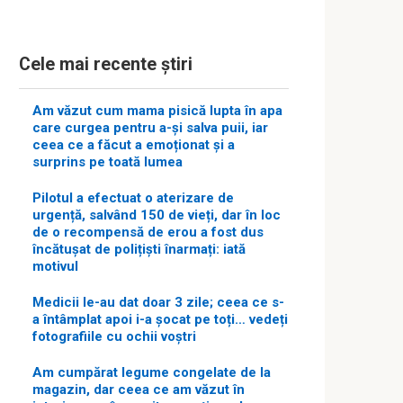
Cele mai recente știri
Am văzut cum mama pisică lupta în apa
care curgea pentru a-și salva puii, iar
ceea ce a făcut a emoționat și a
surprins pe toată lumea
Pilotul a efectuat o aterizare de
urgență, salvând 150 de vieți, dar în loc
de o recompensă de erou a fost dus
încătușat de polițiști înarmați: iată
motivul
Medicii le-au dat doar 3 zile; ceea ce s-
a întâmplat apoi i-a șocat pe toți… vedeți
fotografiile cu ochii voștri
Am cumpărat legume congelate de la
magazin, dar ceea ce am văzut în