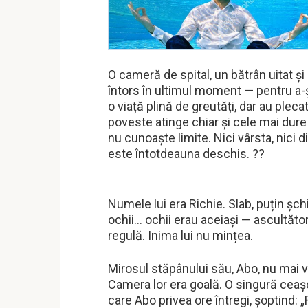
O cameră de spital, un bătrân uitat și
întors în ultimul moment — pentru a-și 
o viață plină de greutăți, dar au ple
poveste atinge chiar și cele mai dur
nu cunoaște limite. Nici vârsta, nici 
este întotdeauna deschis. ??
Numele lui era Richie. Slab, puțin șchio
ochii… ochii erau aceiași — ascultător
regulă. Inima lui nu mințea.
Mirosul stăpânului său, Abo, nu mai ve
Camera lor era goală. O singură ceașcă
care Abo privea ore întregi, șoptind: 