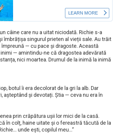
 un câine care nu a uitat niciodată. Richie s-a
îmbrățișa singurul prieten al vieții sale. Au trăit
cat împreună — cu pace și dragoste. Această
e inimi — amintindu-ne că dragostea adevărată
distanța, nici moartea. Drumul de la inimă la inimă
p, botul îi era decolorat de la gri la alb. Dar
i, așteptând și devotați. Știa — ceva nu era în
nea prin crăpătura ușii lor mici de la casă.
 în colț, haine uitate și o fereastră tăcută de la
„Richie… unde ești, copilul meu…”