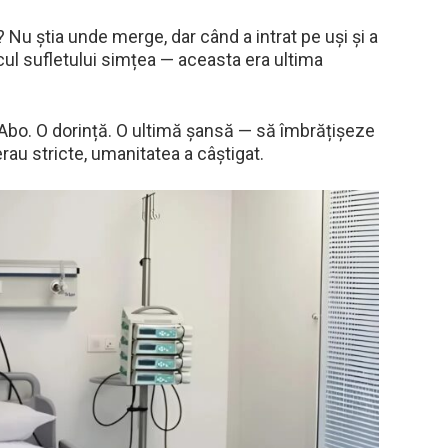
 ? Nu știa unde merge, dar când a intrat pe uși și a
âncul sufletului simțea — aceasta era ultima
 Abo. O dorință. O ultimă șansă — să îmbrățișeze
erau stricte, umanitatea a câștigat.