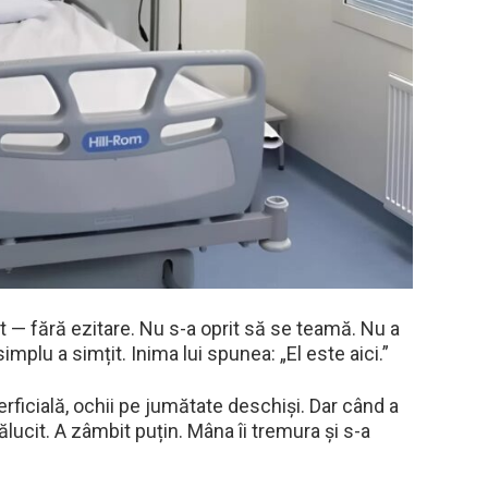
t — fără ezitare. Nu s-a oprit să se teamă. Nu a
simplu a simțit. Inima lui spunea: „El este aici.”
erficială, ochii pe jumătate deschiși. Dar când a
rălucit. A zâmbit puțin. Mâna îi tremura și s-a