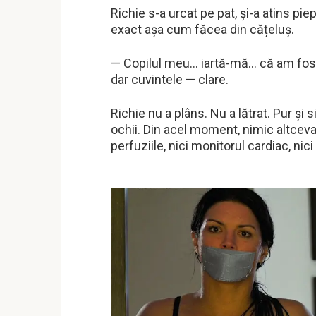
Richie s-a urcat pe pat, și-a atins pie
exact așa cum făcea din cățeluș.
— Copilul meu… iartă-mă… că am fost 
dar cuvintele — clare.
Richie nu a plâns. Nu a lătrat. Pur și s
ochii. Din acel moment, nimic altceva 
perfuziile, nici monitorul cardiac, ni