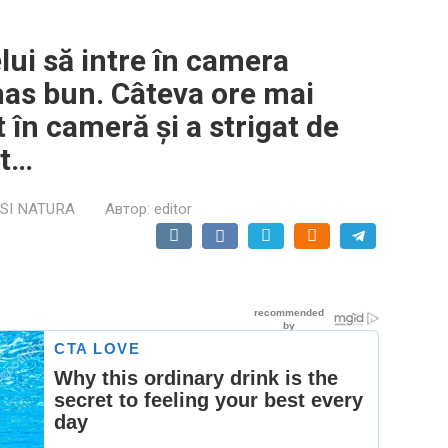
lui să intre în camera
ămas bun. Câteva ore mai
t în cameră și a strigat de
at…
 SI NATURA
Автор:
editor