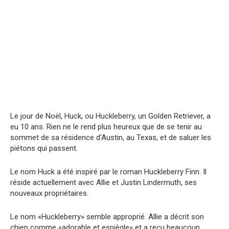
Le jour de Noël, Huck, ou Huckleberry, un Golden Retriever, a
eu 10 ans. Rien ne le rend plus heureux que de se tenir au
sommet de sa résidence d’Austin, au Texas, et de saluer les
piétons qui passent.
Le nom Huck a été inspiré par le roman Huckleberry Finn. Il
réside actuellement avec Allie et Justin Lindermuth, ses
nouveaux propriétaires.
Le nom «Huckleberry» semble approprié. Allie a décrit son
chien comme «adorable et espiègle» et a reçu beaucoup