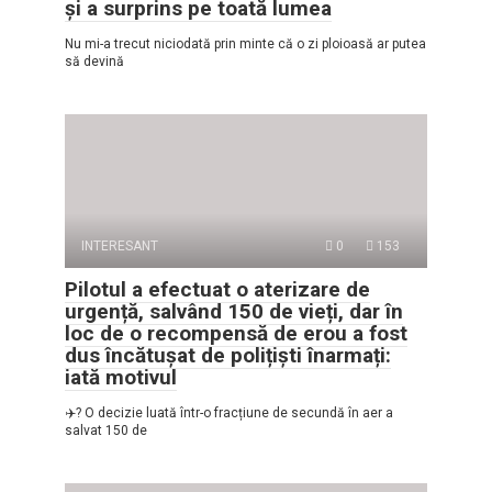
și a surprins pe toată lumea
Nu mi-a trecut niciodată prin minte că o zi ploioasă ar putea
să devină
INTERESANT
0
153
Pilotul a efectuat o aterizare de
urgență, salvând 150 de vieți, dar în
loc de o recompensă de erou a fost
dus încătușat de polițiști înarmați:
iată motivul
✈️? O decizie luată într-o fracțiune de secundă în aer a
salvat 150 de