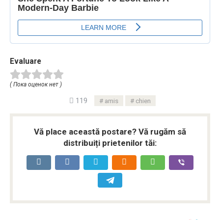
Evaluare
( Пока оценок нет )
119
amis
chien
Vă place această postare? Vă rugăm să
distribuiți prietenilor tăi: