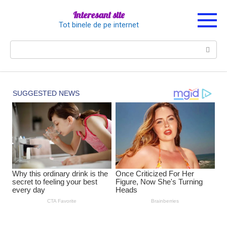
Перейти
Interesant site
к
Tot binele de pe internet
контенту
Поиск: