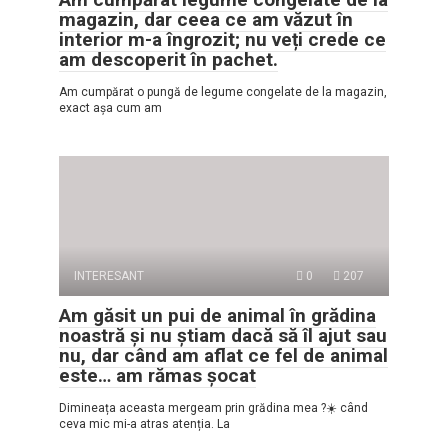
magazin, dar ceea ce am văzut în
interior m-a îngrozit; nu veți crede ce
am descoperit în pachet.
Am cumpărat o pungă de legume congelate de la magazin,
exact așa cum am
INTERESANT
0
207
Am găsit un pui de animal în grădina
noastră și nu știam dacă să îl ajut sau
nu, dar când am aflat ce fel de animal
este… am rămas șocat
Dimineața aceasta mergeam prin grădina mea ?☀️ când
ceva mic mi-a atras atenția. La