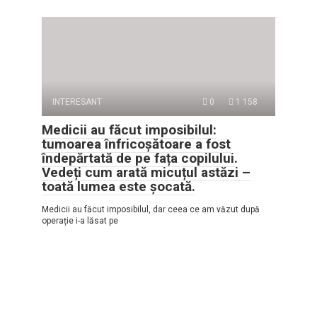
INTERESANT
0
1 158
Medicii au făcut imposibilul:
tumoarea înfricoșătoare a fost
îndepărtată de pe fața copilului.
Vedeți cum arată micuțul astăzi –
toată lumea este șocată.
Medicii au făcut imposibilul, dar ceea ce am văzut după
operație i-a lăsat pe