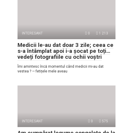
INTERESANT
0
1 213
Medicii le-au dat doar 3 zile; ceea ce
s-a întâmplat apoi i-a șocat pe toți…
vedeți fotografiile cu ochii voștri
Îmi amintesc încă momentul când medicii mi-au dat
vestea ? — fetițele mele aveau
INTERESANT
0
575
Am cumpărat legume congelate de la