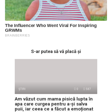
S-ar putea să vă placă și
ŞTIRI
0
587
Am văzut cum mama pisică lupta în
apa care curgea pentru a-și salva
puii, iar ceea ce a făcut a emoționat