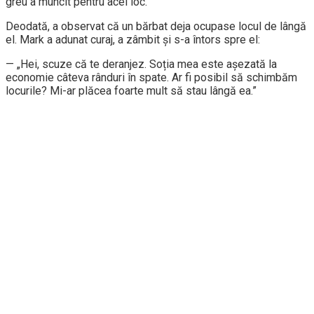
greu a muncit pentru acel loc.
Deodată, a observat că un bărbat deja ocupase locul de lângă
el. Mark a adunat curaj, a zâmbit și s-a întors spre el:
— „Hei, scuze că te deranjez. Soția mea este așezată la
economie câteva rânduri în spate. Ar fi posibil să schimbăm
locurile? Mi-ar plăcea foarte mult să stau lângă ea.”