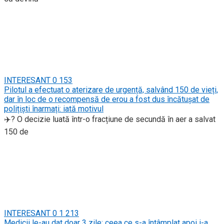
INTERESANT
0
153
Pilotul a efectuat o aterizare de urgență, salvând 150 de vieți,
dar în loc de o recompensă de erou a fost dus încătușat de
polițiști înarmați: iată motivul
✈️? O decizie luată într-o fracțiune de secundă în aer a salvat
150 de
INTERESANT
0
1 213
Medicii le-au dat doar 3 zile; ceea ce s-a întâmplat apoi i-a