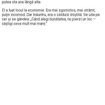
putea sta una lângă alta.
El a luat locul la economie. Era mai zgomotos, mai strâmt,
puțin incomod. Dar înăuntru, era o căldură liniștită. Se uita pe
cer și se gândea: „Când alegi bunătatea, nu pierzi un loc —
câștigi ceva mult mai mare.”