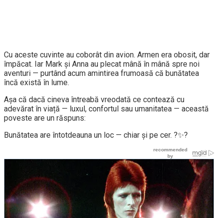
Cu aceste cuvinte au coborât din avion. Armen era obosit, dar
împăcat. Iar Mark și Anna au plecat mână în mână spre noi
aventuri — purtând acum amintirea frumoasă că bunătatea
încă există în lume.
Așa că dacă cineva întreabă vreodată ce contează cu
adevărat în viață — luxul, confortul sau umanitatea — această
poveste are un răspuns:
Bunătatea are întotdeauna un loc — chiar și pe cer. ?️✨?️