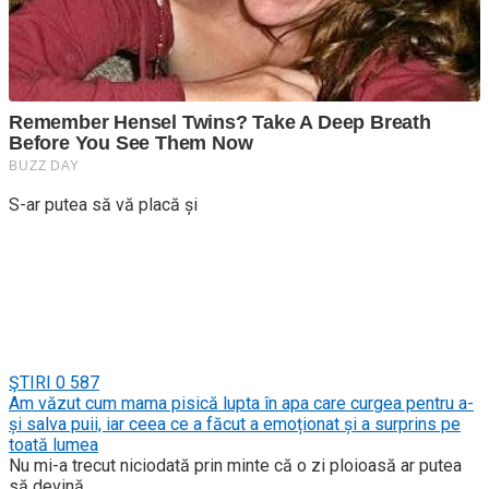
S-ar putea să vă placă și
ŞTIRI
0
587
Am văzut cum mama pisică lupta în apa care curgea pentru a-
și salva puii, iar ceea ce a făcut a emoționat și a surprins pe
toată lumea
Nu mi-a trecut niciodată prin minte că o zi ploioasă ar putea
să devină