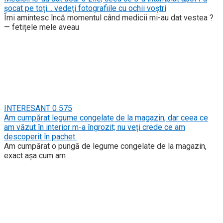
șocat pe toți… vedeți fotografiile cu ochii voștri
Îmi amintesc încă momentul când medicii mi-au dat vestea ?
— fetițele mele aveau
INTERESANT
0
575
Am cumpărat legume congelate de la magazin, dar ceea ce
am văzut în interior m-a îngrozit; nu veți crede ce am
descoperit în pachet.
Am cumpărat o pungă de legume congelate de la magazin,
exact așa cum am