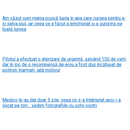
Am văzut cum mama pisică lupta în apa care curgea pentru a-
și salva puii, iar ceea ce a făcut a emoționat și a surprins pe
toată lumea
Pilotul a efectuat o aterizare de urgență, salvând 150 de vieți,
dar în loc de o recompensă de erou a fost dus încătușat de
polițiști înarmați: iată motivul
Medicii le-au dat doar 3 zile; ceea ce s-a întâmplat apoi i-a
șocat pe toți… vedeți fotografiile cu ochii voștri