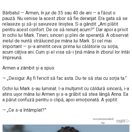
Bărbatul — Armen, în jur de 35 sau 40 de ani — a făcut o
pauză. Nu venise la acest zbor să fie deranjat. Era gata să se
relaxeze și să-și savureze liniștea. S-a gândit: „Am plătit
pentru acest confort. De ce să renunț acum?” Dar apoi a privit
în ochii lui Mark. Tineri, sinceri și plini de speranță. A observat
inelul de nuntă strălucind pe mâna lui Mark. Și cel mai
important — și-a amintit ceva: prima lui călătorie cu soția,
acum câțiva ani. Cum și el visa să-i țină mâna în zborul lor întâi
împreună.
Armen a zâmbit și a spus:
— „Desigur. Aș fi fericit să fac asta. Du-te să stai cu soția ta.”
Ochii lui Mark s-au luminat. I-a mulțumit cu căldură sinceră, i-a
atins ușor mâna lui Armen și s-a grăbit să stea lângă Anna. Ea
a părut confuză pentru o clipă, apoi emoționată. A șoptit:
— „Ce s-a întâmplat?”