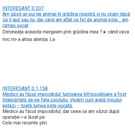
INTERESANT
0
207
Am găsit un pui de animal în grădina noastră și nu știam dacă
să îl ajut sau nu, dar când am aflat ce fel de animal este… am
rămas șocat
Dimineața aceasta mergeam prin grădina mea ?☀️ când ceva
mic mi-a atras atenția. La
INTERESANT
0
1 158
Medicii au făcut imposibilul: tumoarea înfricoșătoare a fost
îndepărtată de pe fața copilului. Vedeți cum arată micuțul
astăzi – toată lumea este șocată.
Medicii au făcut imposibilul, dar ceea ce am văzut după
operație i-a lăsat pe
Cele mai recente știri