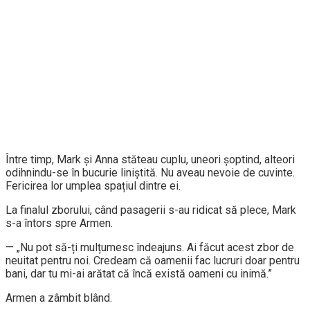
Între timp, Mark și Anna stăteau cuplu, uneori șoptind, alteori
odihnindu-se în bucurie liniștită. Nu aveau nevoie de cuvinte.
Fericirea lor umplea spațiul dintre ei.
La finalul zborului, când pasagerii s-au ridicat să plece, Mark
s-a întors spre Armen.
— „Nu pot să-ți mulțumesc îndeajuns. Ai făcut acest zbor de
neuitat pentru noi. Credeam că oamenii fac lucruri doar pentru
bani, dar tu mi-ai arătat că încă există oameni cu inimă.”
Armen a zâmbit blând.