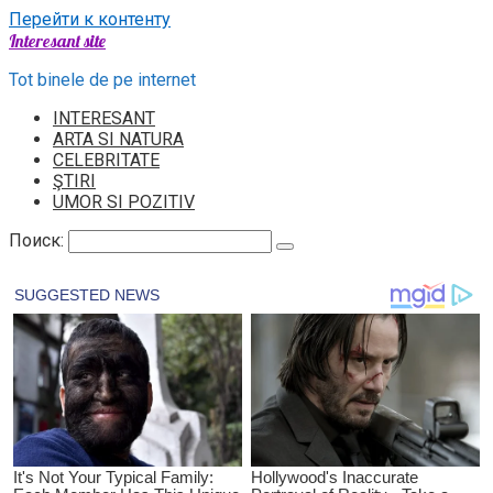
Перейти к контенту
Interesant site
Tot binele de pe internet
INTERESANT
ARTA SI NATURA
CELEBRITATE
ŞTIRI
UMOR SI POZITIV
Поиск: