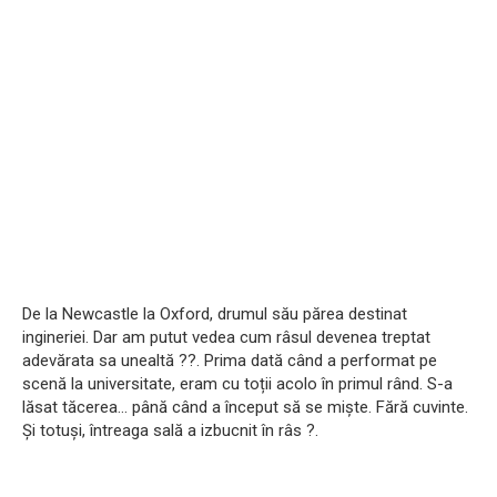
De la Newcastle la Oxford, drumul său părea destinat
ingineriei. Dar am putut vedea cum râsul devenea treptat
adevărata sa unealtă ?️?. Prima dată când a performat pe
scenă la universitate, eram cu toții acolo în primul rând. S-a
lăsat tăcerea… până când a început să se miște. Fără cuvinte.
Și totuși, întreaga sală a izbucnit în râs ?.