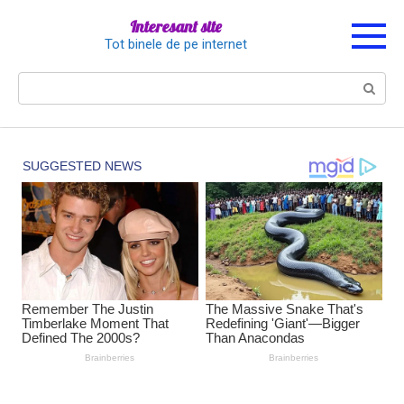
Перейти
Interesant site
к
Tot binele de pe internet
контенту
Поиск: