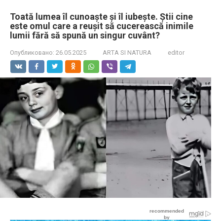
Toată lumea îl cunoaște și îl iubește. Știi cine
este omul care a reușit să cucerească inimile
lumii fără să spună un singur cuvânt?
Опубликовано:
26.05.2025
ARTA SI NATURA
editor