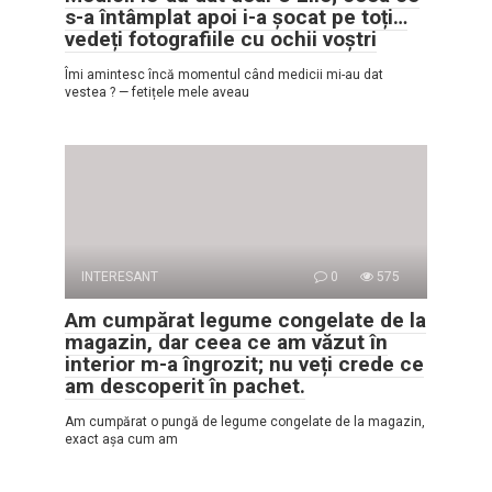
s-a întâmplat apoi i-a șocat pe toți…
vedeți fotografiile cu ochii voștri
Îmi amintesc încă momentul când medicii mi-au dat
vestea ? — fetițele mele aveau
INTERESANT
0
575
Am cumpărat legume congelate de la
magazin, dar ceea ce am văzut în
interior m-a îngrozit; nu veți crede ce
am descoperit în pachet.
Am cumpărat o pungă de legume congelate de la magazin,
exact așa cum am