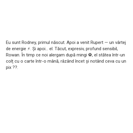
Eu sunt Rodney, primul născut. Apoi a venit Rupert — un vârtej
de energie ⚡. Și apoi… el. Tăcut, expresiv, profund sensibil,
Rowan. În timp ce noi alergam după mingi ⚽, el stătea într-un
colț cu o carte într-o mână, râzând încet și notând ceva cu un
pix ?️?.