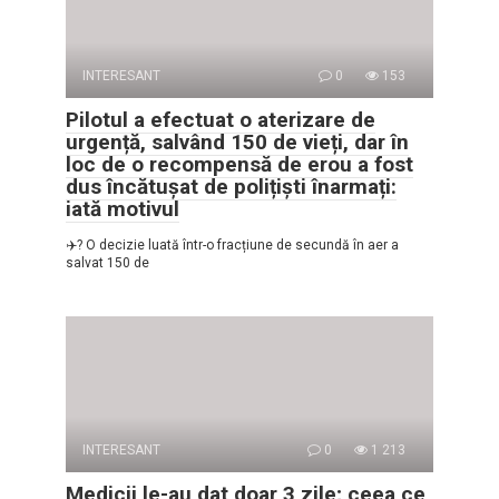
INTERESANT
0
153
Pilotul a efectuat o aterizare de
urgență, salvând 150 de vieți, dar în
loc de o recompensă de erou a fost
dus încătușat de polițiști înarmați:
iată motivul
✈️? O decizie luată într-o fracțiune de secundă în aer a
salvat 150 de
INTERESANT
0
1 213
Medicii le-au dat doar 3 zile; ceea ce