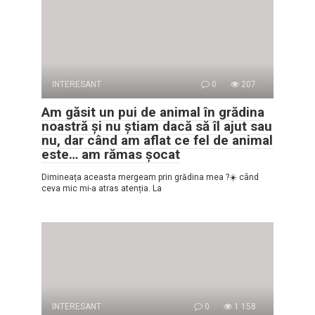
INTERESANT
0
207
Am găsit un pui de animal în grădina
noastră și nu știam dacă să îl ajut sau
nu, dar când am aflat ce fel de animal
este… am rămas șocat
Dimineața aceasta mergeam prin grădina mea ?☀️ când
ceva mic mi-a atras atenția. La
INTERESANT
0
1 158