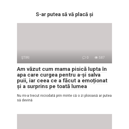
S-ar putea să vă placă și
ŞTIRI
0
587
Am văzut cum mama pisică lupta în
apa care curgea pentru a-și salva
puii, iar ceea ce a făcut a emoționat
și a surprins pe toată lumea
Nu mi-a trecut niciodată prin minte că o zi ploioasă ar putea
să devină