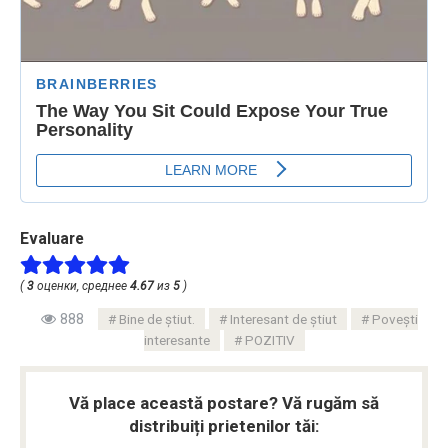
Evaluare
(
3
оценки, среднее
4.67
из
5
)
888
Bine de știut.
Interesant de știut
Povești
interesante
POZITIV
Vă place această postare? Vă rugăm să
distribuiți prietenilor tăi: