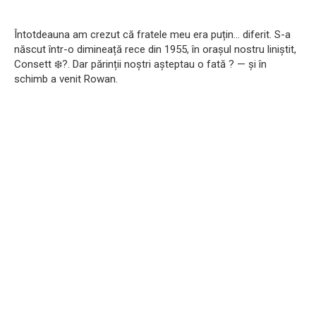
Întotdeauna am crezut că fratele meu era puțin… diferit. S-a
născut într-o dimineață rece din 1955, în orașul nostru liniștit,
Consett ❄️?. Dar părinții noștri așteptau o fată ? — și în
schimb a venit Rowan.