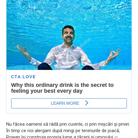
Nu făcea oamenii să râdă prin cuvinte, ci prin mișcări și priviri.
În timp ce noi alergam după mingi pe terenurile de joacă,
Rowan își construia propria lume a tăcerii și umorului —