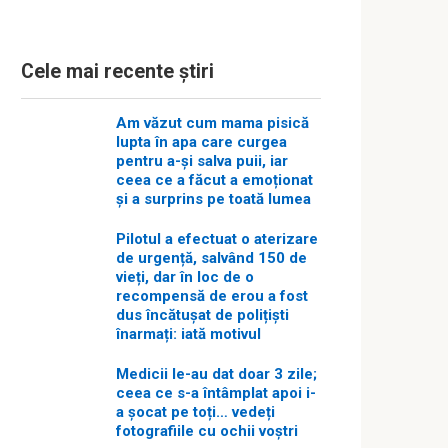
Cele mai recente știri
Am văzut cum mama pisică
lupta în apa care curgea
pentru a-și salva puii, iar
ceea ce a făcut a emoționat
și a surprins pe toată lumea
Pilotul a efectuat o aterizare
de urgență, salvând 150 de
vieți, dar în loc de o
recompensă de erou a fost
dus încătușat de polițiști
înarmați: iată motivul
Medicii le-au dat doar 3 zile;
ceea ce s-a întâmplat apoi i-
a șocat pe toți… vedeți
fotografiile cu ochii voștri