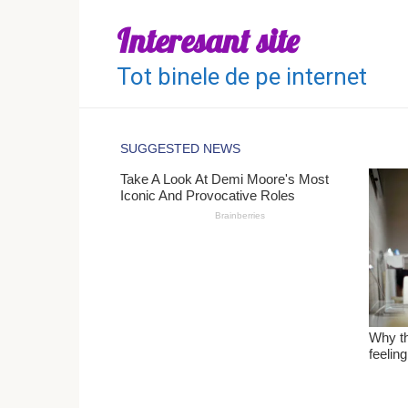
Перейти
Interesant site
к
контенту
Tot binele de pe internet