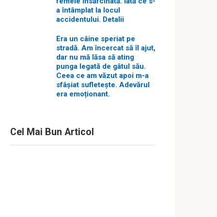
femeie însărcinată. Iată ce s-
a întâmplat la locul
accidentului. Detalii
Era un câine speriat pe
stradă. Am încercat să îl ajut,
dar nu mă lăsa să ating
punga legată de gâtul său.
Ceea ce am văzut apoi m-a
sfâșiat sufletește. Adevărul
era emoționant.
Cel Mai Bun Articol