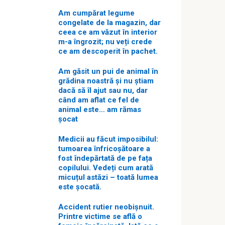
Am cumpărat legume
congelate de la magazin, dar
ceea ce am văzut în interior
m-a îngrozit; nu veți crede
ce am descoperit în pachet.
Am găsit un pui de animal în
grădina noastră și nu știam
dacă să îl ajut sau nu, dar
când am aflat ce fel de
animal este… am rămas
șocat
Medicii au făcut imposibilul:
tumoarea înfricoșătoare a
fost îndepărtată de pe fața
copilului. Vedeți cum arată
micuțul astăzi – toată lumea
este șocată.
Accident rutier neobișnuit.
Printre victime se află o