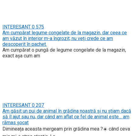
INTERESANT
0
575
Am cumpărat legume congelate de la magazin, dar ceea ce
am văzut în interior m-a îngrozit; nu veți crede ce am
descoperit în pachet.
Am cumpărat o pungă de legume congelate de la magazin,
exact așa cum am
INTERESANT
0
207
Am găsit un pui de animal în grădina noastră și nu știam dacă
să îl ajut sau nu, dar când am aflat ce fel de animal este… am
rămas șocat
Dimineața aceasta mergeam prin grădina mea ?☀️ când ceva