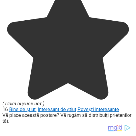
( Пока оценок нет )
16
Bine de știut.
Interesant de știut
Povești interesante
Vă place această postare? Vă rugăm să distribuiți prietenilor
tăi: