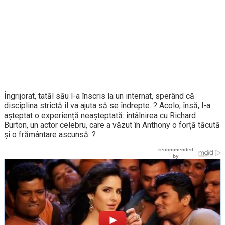
Îngrijorat, tatăl său l-a înscris la un internat, sperând că
disciplina strictă îl va ajuta să se îndrepte. ? Acolo, însă, l-a
așteptat o experiență neașteptată: întâlnirea cu Richard
Burton, un actor celebru, care a văzut în Anthony o forță tăcută
și o frământare ascunsă. ?