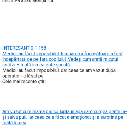
mic mi-a atras atenția. La
INTERESANT
0
1 158
Medicii au făcut imposibilul: tumoarea înfricoșătoare a fost
îndepărtată de pe fața copilului. Vedeți cum arată micuțul
astăzi – toată lumea este șocată.
Medicii au făcut imposibilul, dar ceea ce am văzut după
operație i-a lăsat pe
Cele mai recente știri
Am văzut cum mama pisică lupta în apa care curgea pentru a-
și salva puii, iar ceea ce a făcut a emoționat și a surprins pe
toată lumea