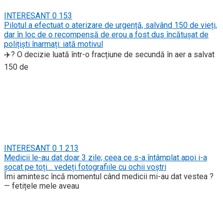
INTERESANT
0
153
Pilotul a efectuat o aterizare de urgență, salvând 150 de vieți,
dar în loc de o recompensă de erou a fost dus încătușat de
polițiști înarmați: iată motivul
✈️? O decizie luată într-o fracțiune de secundă în aer a salvat
150 de
INTERESANT
0
1 213
Medicii le-au dat doar 3 zile; ceea ce s-a întâmplat apoi i-a
șocat pe toți… vedeți fotografiile cu ochii voștri
Îmi amintesc încă momentul când medicii mi-au dat vestea ?
— fetițele mele aveau