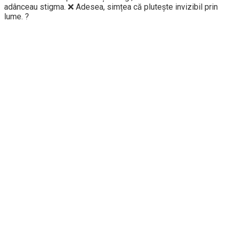
adânceau stigma. ❌ Adesea, simțea că plutește invizibil prin
lume. ?