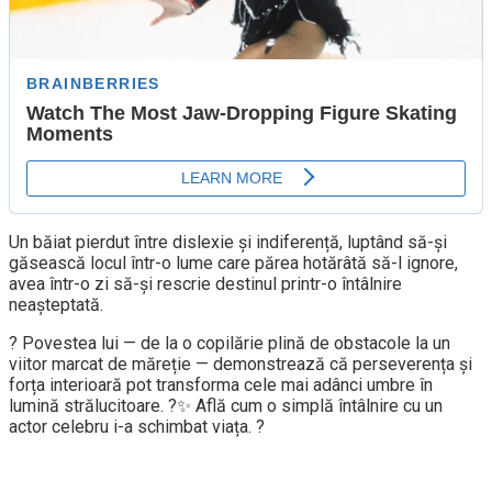
Un băiat pierdut între dislexie și indiferență, luptând să-și
găsească locul într-o lume care părea hotărâtă să-l ignore,
avea într-o zi să-și rescrie destinul printr-o întâlnire
neașteptată.
? Povestea lui — de la o copilărie plină de obstacole la un
viitor marcat de măreție — demonstrează că perseverența și
forța interioară pot transforma cele mai adânci umbre în
lumină strălucitoare. ?✨ Află cum o simplă întâlnire cu un
actor celebru i-a schimbat viața. ?