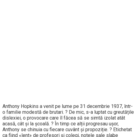
Anthony Hopkins a venit pe lume pe 31 decembrie 1937, într-
o familie modestă de brutari. ? De mic, s-a luptat cu greutățile
dislexiei, o provocare care îl făcea să se simtă izolat atât
acasă, cât și la școală. ? În timp ce alții progresau ușor,
Anthony se chinuia cu fiecare cuvânt și propoziție. ? Etichetat
ca fiind «lent» de profesori și colegi, notele sale slabe