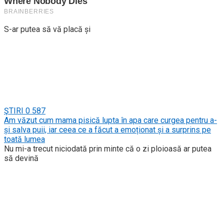
S-ar putea să vă placă și
ŞTIRI
0
587
Am văzut cum mama pisică lupta în apa care curgea pentru a-
și salva puii, iar ceea ce a făcut a emoționat și a surprins pe
toată lumea
Nu mi-a trecut niciodată prin minte că o zi ploioasă ar putea
să devină