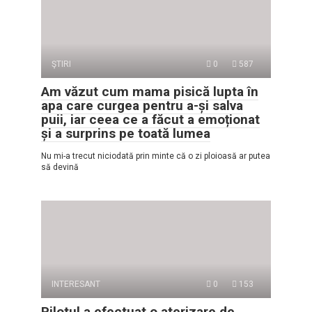
ŞTIRI
0
587
Am văzut cum mama pisică lupta în
apa care curgea pentru a-și salva
puii, iar ceea ce a făcut a emoționat
și a surprins pe toată lumea
Nu mi-a trecut niciodată prin minte că o zi ploioasă ar putea
să devină
INTERESANT
0
153
Pilotul a efectuat o aterizare de