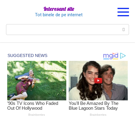
Перейти
Interesant site
к
Tot binele de pe internet
контенту
Поиск: