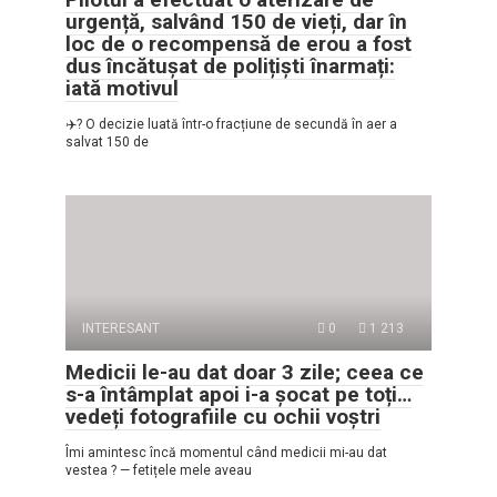
urgență, salvând 150 de vieți, dar în
loc de o recompensă de erou a fost
dus încătușat de polițiști înarmați:
iată motivul
✈️? O decizie luată într-o fracțiune de secundă în aer a
salvat 150 de
INTERESANT
0
1 213
Medicii le-au dat doar 3 zile; ceea ce
s-a întâmplat apoi i-a șocat pe toți…
vedeți fotografiile cu ochii voștri
Îmi amintesc încă momentul când medicii mi-au dat
vestea ? — fetițele mele aveau