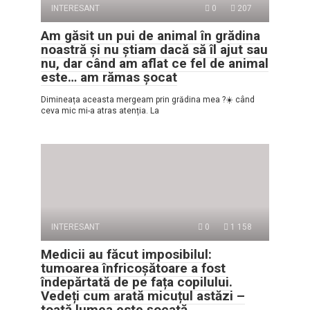
INTERESANT
0
207
Am găsit un pui de animal în grădina
noastră și nu știam dacă să îl ajut sau
nu, dar când am aflat ce fel de animal
este… am rămas șocat
Dimineața aceasta mergeam prin grădina mea ?☀️ când
ceva mic mi-a atras atenția. La
INTERESANT
0
1 158
Medicii au făcut imposibilul:
tumoarea înfricoșătoare a fost
îndepărtată de pe fața copilului.
Vedeți cum arată micuțul astăzi –
toată lumea este șocată.