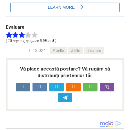
Evaluare
(
13
оценок, среднее
3.08
из
5
)
13 024
belle
fille
nature
Vă place această postare? Vă rugăm să
distribuiți prietenilor tăi: