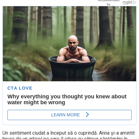
Un sentiment ciudat a început să o cuprindă. Anna și-a amintit
brusc de un articol pe care îl citise cu câteva săptămâni în