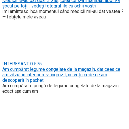
Medicii le-au dat doar 3 zile; ceea ce s-a întâmplat apoi i-a
șocat pe toți… vedeți fotografiile cu ochii voștri
Îmi amintesc încă momentul când medicii mi-au dat vestea ?
— fetițele mele aveau
INTERESANT
0
575
Am cumpărat legume congelate de la magazin, dar ceea ce
am văzut în interior m-a îngrozit; nu veți crede ce am
descoperit în pachet.
Am cumpărat o pungă de legume congelate de la magazin,
exact așa cum am