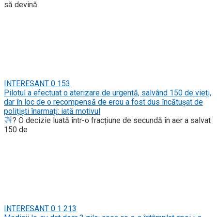
să devină
INTERESANT
0
153
Pilotul a efectuat o aterizare de urgență, salvând 150 de vieți,
dar în loc de o recompensă de erou a fost dus încătușat de
polițiști înarmați: iată motivul
? O decizie luată într-o fracțiune de secundă în aer a salvat
150 de
INTERESANT
0
1 213