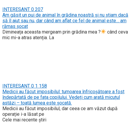
INTERESANT
0
207
Am găsit un pui de animal în grădina noastră și nu știam dacă
să îl ajut sau nu, dar când am aflat ce fel de animal este… am
rămas șocat
Dimineața aceasta mergeam prin grădina mea ?
când ceva
mic mi-a atras atenția. La
INTERESANT
0
1 158
Medicii au făcut imposibilul: tumoarea înfricoșătoare a fost
îndepărtată de pe fața copilului. Vedeți cum arată micuțul
astăzi – toată lumea este șocată.
Medicii au făcut imposibilul, dar ceea ce am văzut după
operație i-a lăsat pe
Cele mai recente știri