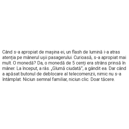
Când s-a apropiat de mașina ei, un flash de lumină i-a atras
atenția pe mânerul ușii pasagerului. Curioasă, s-a apropiat mai
mult. O monedă? Da, o monedă de 5 cenți era strâns prinsă în
mâner. La început, a râs. „Glumă ciudată”, a gândit ea. Dar când
a apăsat butonul de deblocare al telecomenzii, nimic nu s-a
întâmplat. Niciun semnal familiar, niciun clic. Doar tăcere.