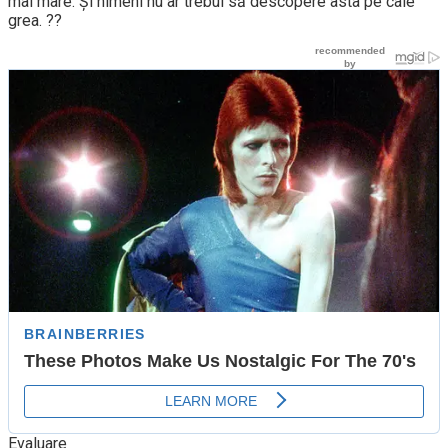
mai mare. Și nimeni nu ar trebui să descopere asta pe cale
grea. ??
Evaluare