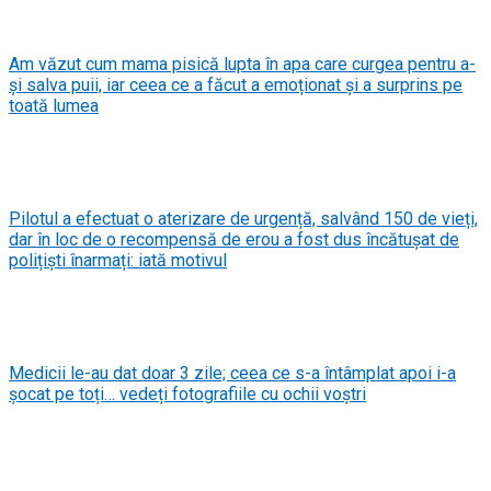
Am văzut cum mama pisică lupta în apa care curgea pentru a-
și salva puii, iar ceea ce a făcut a emoționat și a surprins pe
toată lumea
Pilotul a efectuat o aterizare de urgență, salvând 150 de vieți,
dar în loc de o recompensă de erou a fost dus încătușat de
polițiști înarmați: iată motivul
Medicii le-au dat doar 3 zile; ceea ce s-a întâmplat apoi i-a
șocat pe toți… vedeți fotografiile cu ochii voștri