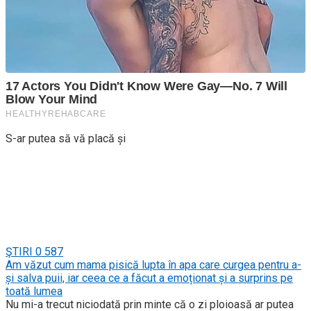
S-ar putea să vă placă și
ŞTIRI
0
587
Am văzut cum mama pisică lupta în apa care curgea pentru a-
și salva puii, iar ceea ce a făcut a emoționat și a surprins pe
toată lumea
Nu mi-a trecut niciodată prin minte că o zi ploioasă ar putea