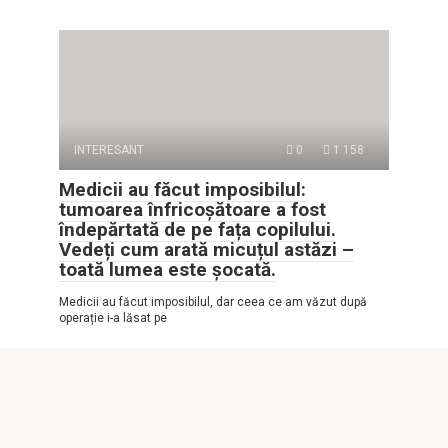
INTERESANT
0
1 158
Medicii au făcut imposibilul:
tumoarea înfricoșătoare a fost
îndepărtată de pe fața copilului.
Vedeți cum arată micuțul astăzi –
toată lumea este șocată.
Medicii au făcut imposibilul, dar ceea ce am văzut după
operație i-a lăsat pe