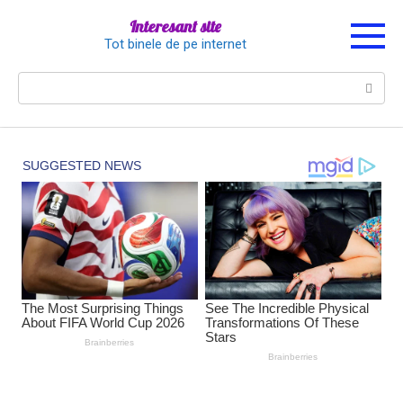
Перейти
Interesant site
к
Tot binele de pe internet
контенту
Поиск: