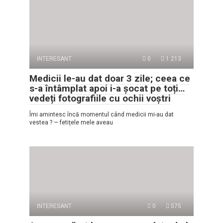
INTERESANT
0
1 213
Medicii le-au dat doar 3 zile; ceea ce
s-a întâmplat apoi i-a șocat pe toți…
vedeți fotografiile cu ochii voștri
Îmi amintesc încă momentul când medicii mi-au dat
vestea ? — fetițele mele aveau
INTERESANT
0
575