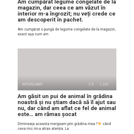
Am cumpărat legume congelate de la
magazin, dar ceea ce am văzut în
interior m-a îngrozit; nu veți crede ce
am descoperit în pachet.
Am cumpărat o pungă de legume congelate de la magazin,
exact așa cum am
INTERESANT
0
207
Am găsit un pui de animal în grădina
noastră și nu știam dacă să îl ajut sau
nu, dar când am aflat ce fel de animal
este… am rămas șocat
Dimineața aceasta mergeam prin grădina mea ?
când
ceva mic mi-a atras atenția. La