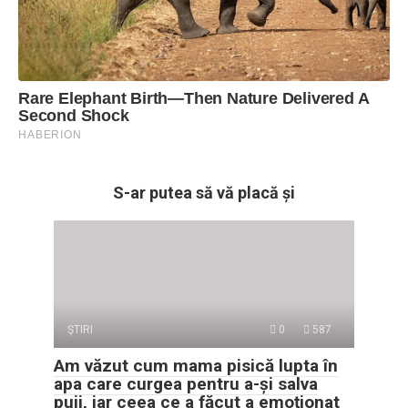
S-ar putea să vă placă și
ŞTIRI
0
587
Am văzut cum mama pisică lupta în
apa care curgea pentru a-și salva
puii, iar ceea ce a făcut a emoționat