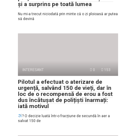
și a surprins pe toată lumea
Nu mi-a trecut niciodată prin minte că o zi ploioasă ar putea
să devină
INTERESANT
0
153
Pilotul a efectuat o aterizare de
urgență, salvând 150 de vieți, dar în
loc de o recompensă de erou a fost
dus încătușat de polițiști înarmați:
iată motivul
? O decizie luată într-o fracțiune de secundă în aer a
salvat 150 de