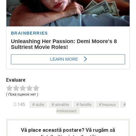
Evaluare
( Пока оценок нет )
145
aider
aimable
famille
heureux
intéressant
Vă place această postare? Vă rugăm să